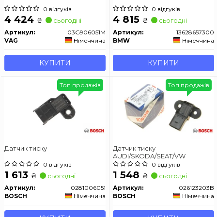
0 відгуків
0 відгуків
4 424
4 815
₴
₴
сьогодні
сьогодні
Артикул:
03G906051M
Артикул:
13628657300
VAG
Німеччина
BMW
Німеччина
КУПИТИ
КУПИТИ
Топ продажів
Топ продажів
Датчик тиску
Датчик тиску
AUDI/SKODA/SEAT/VW
0 відгуків
0 відгуків
1 613
1 548
₴
₴
сьогодні
сьогодні
Артикул:
0281006051
Артикул:
026123203B
BOSCH
Німеччина
BOSCH
Німеччина