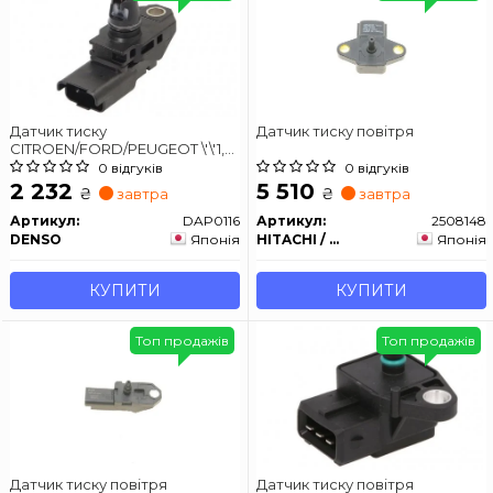
Датчик тиску
Датчик тиску повітря
CITROEN/FORD/PEUGEOT \'\'1,6-
2,0TDCi \'\'07>>
0 відгуків
0 відгуків
2 232
5 510
₴
₴
завтра
завтра
Артикул:
DAP0116
Артикул:
2508148
DENSO
Японія
HITACHI / HUCO
Японія
КУПИТИ
КУПИТИ
Топ продажів
Топ продажів
Датчик тиску повітря
Датчик тиску повітря