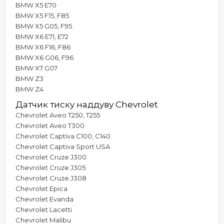
BMW X5 E70
BMW X5 F15, F85
BMW X5 G05, F95
BMW X6 E71, E72
BMW X6 F16, F86
BMW X6 G06, F96
BMW X7 G07
BMW Z3
BMW Z4
Датчик тиску наддуву Chevrolet
Chevrolet Aveo T250, T255
Chevrolet Aveo T300
Chevrolet Captiva C100, C140
Chevrolet Captiva Sport USA
Chevrolet Cruze J300
Chevrolet Cruze J305
Chevrolet Cruze J308
Chevrolet Epica
Chevrolet Evanda
Chevrolet Lacetti
Chevrolet Malibu