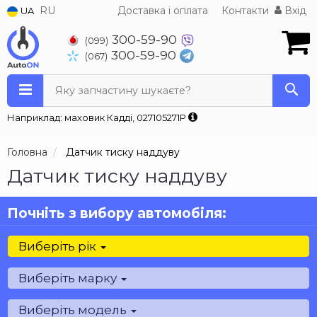
RU
Доставка і оплата
Контакти
Вхід
UA
300-59-90
(099)
300-59-90
(067)
Яку запчастину шукаєте?
Наприклад: маховик Кадді, 027105271P
Головна
Датчик тиску наддуву
Датчик тиску наддуву
Почніть з вибору автомобіля:
Виберіть рік
Виберіть марку
Виберіть модель