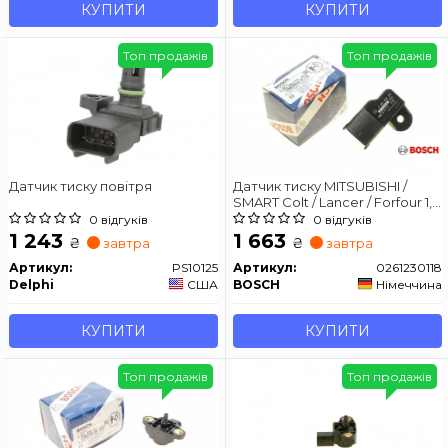
КУПИТИ
КУПИТИ
Топ продажів
Топ продажів
Датчик тиску повітря
Датчик тиску MITSUBISHI /
SMART Colt / Lancer / Forfour 1,1-
1,5 02 -
0 відгуків
0 відгуків
1 243
1 663
₴
₴
завтра
завтра
Артикул:
PS10125
Артикул:
0261230118
Delphi
США
BOSCH
Німеччина
КУПИТИ
КУПИТИ
Топ продажів
Топ продажів