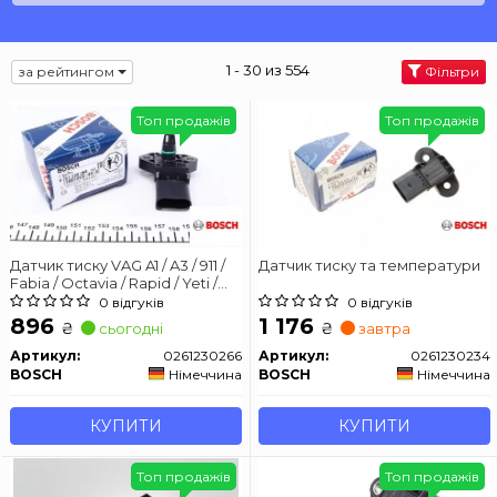
1 - 30 из 554
за рейтингом
Фільтри
Топ продажів
Топ продажів
Датчик тиску VAG A1 / A3 / 911 /
Датчик тиску та температури
Fabia / Octavia / Rapid / Yeti /
Beetle / Caddy / Polo / Golf /
0 відгуків
0 відгуків
Passat 07 -
896
1 176
₴
₴
сьогодні
завтра
Артикул:
0261230266
Артикул:
0261230234
BOSCH
Німеччина
BOSCH
Німеччина
КУПИТИ
КУПИТИ
Топ продажів
Топ продажів