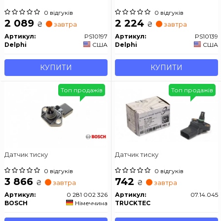
0 відгуків
0 відгуків
2 089
2 224
₴
₴
завтра
завтра
Артикул:
PS10197
Артикул:
PS10139
Delphi
США
Delphi
США
КУПИТИ
КУПИТИ
Топ продажів
Топ продажів
Датчик тиску
Датчик тиску
0 відгуків
0 відгуків
3 866
742
₴
₴
завтра
завтра
Артикул:
0 281 002 326
Артикул:
07.14.045
BOSCH
Німеччина
TRUCKTEC