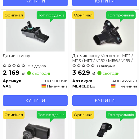
КУПИТИ
КУПИТИ
Оригінал
Топ продажів
Оригінал
Топ продажів
Датчик тиску
Датчик тиску Mercedes M112 /
M113 / M117 / M152 / M156 / M159 /
M266 / M272 / M273
0 відгуків
0 відгуків
2 169
3 629
₴
₴
сьогодні
сьогодні
Артикул:
06L906051K
Артикул:
A0051535028
VAG
Німеччина
MERCEDES-BENZ
Німеччина
КУПИТИ
КУПИТИ
Оригінал
Топ продажів
Оригінал
Топ продажів