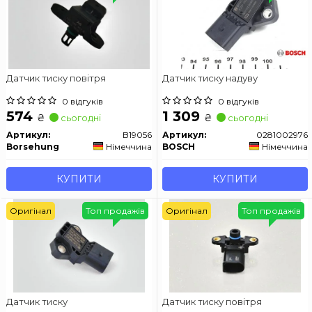
Датчик тиску повітря
Датчик тиску надуву
0 відгуків
0 відгуків
574
1 309
₴
₴
сьогодні
сьогодні
Артикул:
B19056
Артикул:
0281002976
Borsehung
Німеччина
BOSCH
Німеччина
КУПИТИ
КУПИТИ
Оригінал
Топ продажів
Оригінал
Топ продажів
Датчик тиску
Датчик тиску повітря