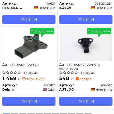
Артикул:
179627
Артикул:
0261230254
FEBI BILSTEIN
Німеччина
BOSCH
Німеччина
КУПИТИ
КУПИТИ
Топ продажів
Топ продажів
Датчик тиску повітря
Датчик тиску впускного
колектора
0 відгуків
0 відгуків
1 469
548
₴
₴
термін 2 дн.
завтра
Артикул:
PS10123
Артикул:
AS4893
Delphi
США
AUTLOG
Німеччина
КУПИТИ
КУПИТИ