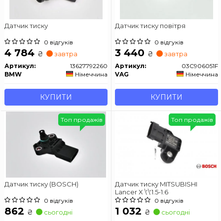
Датчик тиску
Датчик тиску повітря
0 відгуків
0 відгуків
4 784
3 440
₴
₴
завтра
завтра
Артикул:
13627792260
Артикул:
03C906051F
BMW
Німеччина
VAG
Німеччина
КУПИТИ
КУПИТИ
Топ продажів
Топ продажів
Датчик тиску (BOSCH)
Датчик тиску MITSUBISHI
Lancer X \'\'1.5-1.6
0 відгуків
0 відгуків
862
1 032
₴
₴
сьогодні
сьогодні