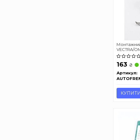
Монтажний 
VECTRA/OM
SEINSA D4
163
₴
Артикул:
AUTOFRE
КУПИТ