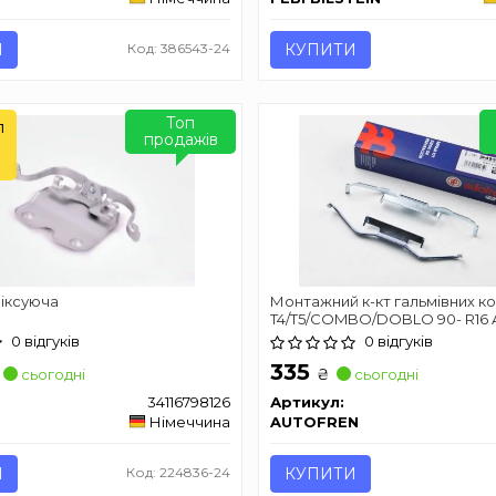
И
Код: 386543-24
КУПИТИ
Топ
л
продажів
іксуюча
Монтажний к-кт гальмівних к
T4/T5/COMBO/DOBLO 90- R16
SEINSA D42390A
0 відгуків
0 відгуків
335
₴
сьогодні
сьогодні
34116798126
Артикул:
Німеччина
AUTOFREN
И
Код: 224836-24
КУПИТИ