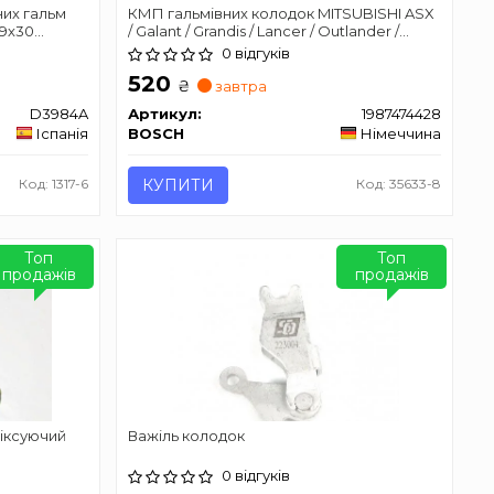
их гальм
КМП гальмівних колодок MITSUBISHI ASX
99х30
/ Galant / Grandis / Lancer / Outlander /
Pajero 1,3-3,8 99 -
0 відгуків
520
₴
завтра
D3984A
Артикул:
1987474428
Іспанія
BOSCH
Німеччина
Код: 1317-6
КУПИТИ
Код: 35633-8
Топ
Топ
продажів
продажів
фіксуючий
Важіль колодок
0 відгуків