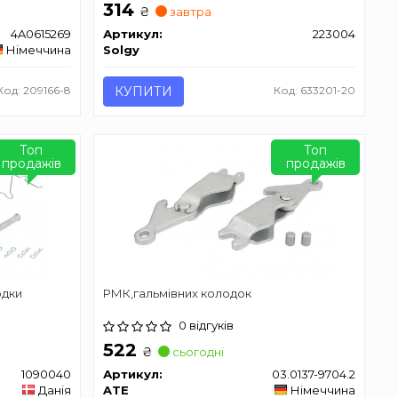
314
₴
завтра
4A0615269
Артикул:
223004
Німеччина
Solgy
Код: 209166-8
КУПИТИ
Код: 633201-20
Топ
Топ
продажів
продажів
одки
РМК,гальмівних колодок
0 відгуків
522
₴
сьогодні
1090040
Артикул:
03.0137-9704.2
Данія
ATE
Німеччина