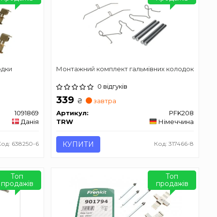
одки
Монтажний комплект гальмівних колодок
0 відгуків
339
₴
завтра
1091869
Артикул:
PFK208
Данія
TRW
Німеччина
Код: 638250-6
КУПИТИ
Код: 317466-8
Топ
Топ
продажів
продажів