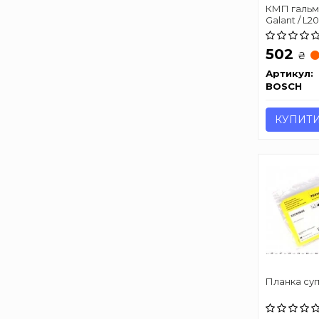
КМП гальмі
Galant / L20
Space.. 2,0-
502
₴
Артикул:
BOSCH
КУПИТ
Планка су