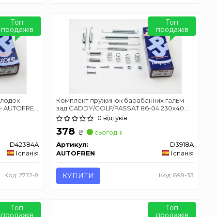
Топ
Топ
продажів
продажів
олодок
Комплект пружинок барабанних гальм
3- AUTOFREN
зад CADDY/GOLF/PASSAT 86-04 230х40
AUTOFREN SEINSA D3918A
0 відгуків
378
₴
сьогодні
D42384A
Артикул:
D3918A
Іспанія
AUTOFREN
Іспанія
Код: 2772-8
КУПИТИ
Код: 898-33
Топ
Топ
продажів
продажів