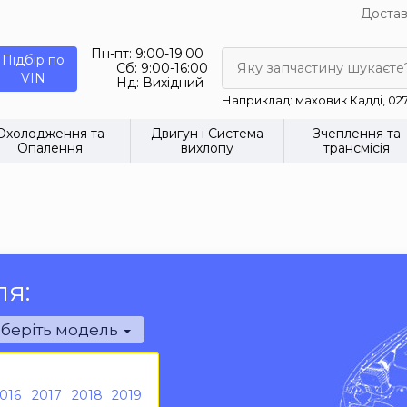
Достав
Пн-пт:
9:00-19:00
Підбір по
Сб:
9:00-16:00
Яку запчастину шукаєте
VIN
Нд:
Вихідний
Наприклад: маховик Кадді, 02
Охолодження та
Двигун і Система
Зчеплення та
Опалення
вихлопу
трансмісія
ля:
беріть модель
016
2017
2018
2019