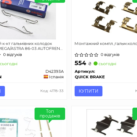
к-кт гальмівних колодок
Монтажний компл.,гальм.кол
EGA/ASTRA 86-03 AUTOFREN
2393A
0 відгуків
0 відгуків
554
₴
сьогодні
сьогодні
D42393A
Артикул:
N
Іспанія
QUICK BRAKE
И
Код: 4178-33
КУПИТИ
Топ
продажів