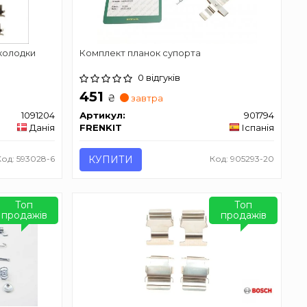
колодки
Комплект планок супорта
0 відгуків
451
₴
завтра
1091204
Артикул:
901794
Данія
FRENKIT
Іспанія
Код: 593028-6
КУПИТИ
Код: 905293-20
Топ
Топ
продажів
продажів