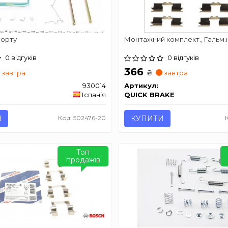
порту
Монтажний комплект., Гальм.
0 відгуків
0 відгуків
366
₴
завтра
завтра
930014
Артикул:
Іспанія
QUICK BRAKE
И
Код: 502476-20
КУПИТИ
Топ
продажів