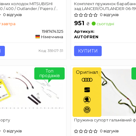
вних колодок MITSUBISHI
Комплект пружинок барабанн
0 / 400 / Outlander / Pajero /
зад LANCER/OUTLANDER 06-1
3,5 90 -
AUTOFREN SEINSA D3984A
0 відгуків
0 відгуків
951
₴
завтра
сьогодні
1987474325
Артикул:
Німеччина
AUTOFREN
И
Код: 35907-31
КУПИТИ
Топ
Оригінал
продажів
порту
Пружина супорт гальмівний 
0 відгуків
0 відгуків