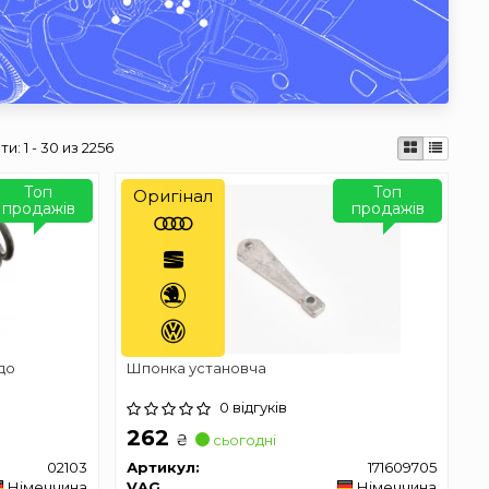
ти:
1 - 30 из 2256
Топ
Топ
Оригінал
продажів
продажів
до
Шпонка установча
0 відгуків
262
₴
сьогодні
02103
Артикул:
171609705
Німеччина
VAG
Німеччина