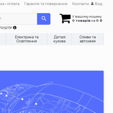
ка і оплата
Гарантія та повернення
Контакти
Вхід
У вашому кошику
?
0 товарів
на
0 ₴
7105271P
Електрика та
Деталі
Оливи та
Освітлення
кузова
автохімія