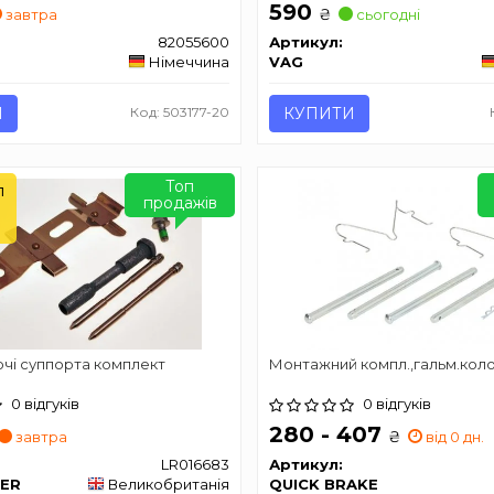
590
₴
завтра
сьогодні
82055600
Артикул:
Німеччина
VAG
И
Код: 503177-20
КУПИТИ
Топ
л
продажів
чі суппорта комплект
Монтажний компл.,гальм.кол
0 відгуків
0 відгуків
280 - 407
₴
завтра
від 0 дн.
LR016683
Артикул:
ER
Великобританія
QUICK BRAKE