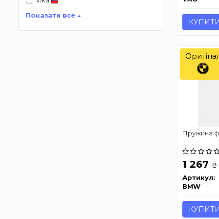
Vika
Показати все ↓
КУПИТ
Оригіна
Пружина ф
1 267
₴
Артикул:
BMW
КУПИТ