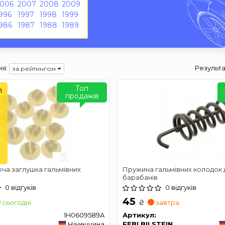
2006
2007
2008
2009
996
1997
1998
1999
986
1987
1988
1989
я:
Результа
за рейтингом
Топ
л
продажів
ча заглушка гальмівних
Пружина гальмівних колодок 
барабанів
0 відгуків
0 відгуків
45
₴
сьогодні
завтра
1H0609589A
Артикул:
Німеччина
FEBI BILSTEIN