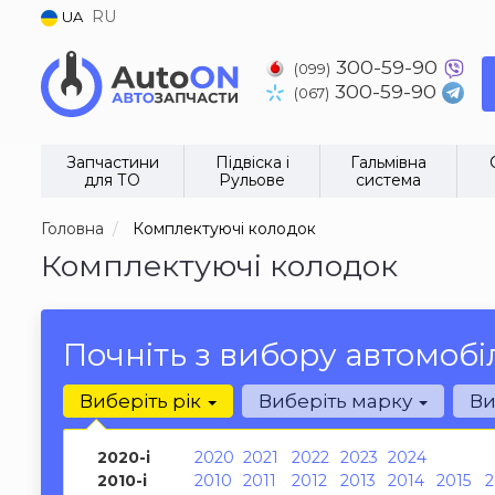
RU
UA
300-59-90
(099)
300-59-90
(067)
Запчастини
Підвіска і
Гальмівна
для ТО
Рульове
система
Головна
Комплектуючі колодок
Комплектуючі колодок
Почніть з вибору автомобі
Виберіть рік
Виберіть марку
Ви
2020-і
2020
2021
2022
2023
2024
2010-і
2010
2011
2012
2013
2014
2015
2