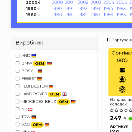
2000-і
2000
2001
2002
2003
2004
2005
1990-і
1990
1991
1992
1993
1994
1995
1
1980-і
1980
1981
1982
1983
1984
1985
1
Сортуванн
Виробник
Оригіна
AND
BMW
OEM
BOSCH
FEBEST
FEBI BILSTEIN
LAND ROVER
OEM
Направляю
MERCEDES-BENZ
OEM
колодок
NK
TRW
247
₴
VAG
OEM
Артикул:
VAG