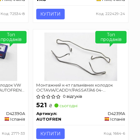
Код: 72534-8
КУПИТИ
Код: 222429-24
Топ
Топ
продажів
продажів
олодок VW
Монтажний к-кт гальмівних колодок
 AUTOFREN
OCTAVIA/CADDY/PASSAT/A6 04-
AUTOFREN SEINSA D42391A
0 відгуків
521
₴
сьогодні
D42390A
Артикул:
D42391A
Іспанія
AUTOFREN
Іспанія
Код: 2771-33
КУПИТИ
Код: 1664-6