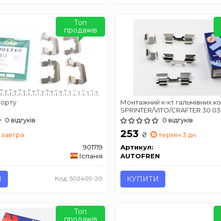
Топ
продажів
порту
Монтажний к-кт гальмівних к
SPRINTER/VITO/CRAFTER 30 0
SEINSA D42384A
0 відгуків
0 відгуків
253
₴
завтра
термін 3 дн.
901719
Артикул:
Іспанія
AUTOFREN
И
Код: 502409-20
КУПИТИ
Топ
продажів