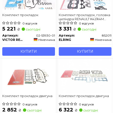
Комплект прокладок
Комплект прокладок, головка
циліндра RENAULT K4J/K4M
(вир-во Elring)
0 відгуків
0 відгуків
5 221
3 331
₴
₴
сьогодні
сьогодні
Артикул:
02-53930-01
Артикул:
852011
VICTOR REINZ
Німеччина
ELRING
Німеччина
КУПИТИ
КУПИТИ
Комплект прокладок двигуна
Комплект прокладок двигуна
0 відгуків
0 відгуків
2 852
6 322
₴
₴
сьогодні
сьогодні