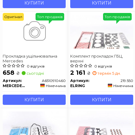
КУПИТИ
КУПИТИ
Оригінал
Топ продажів
Топ продажів
Прокладка ущільнювальна
Комплект прокладок ГБЦ,
Mercedes
верхні
0 відгуків
0 відгуків
658
2 161
₴
₴
сьогодні
термін 5 дн.
Артикул:
A6510910460
Артикул:
219.550
MERCEDES-BENZ
Німеччина
ELRING
Німеччина
КУПИТИ
КУПИТИ