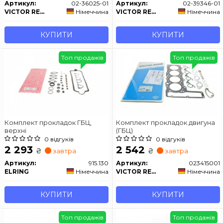
Артикул:
02-36025-01
Артикул:
02-39346-01
VICTOR REINZ
Німеччина
VICTOR REINZ
Німеччина
КУПИТИ
КУПИТИ
Топ продажів
Топ продажів
Комплект прокладок ГБЦ,
Комплект прокладок двигуна
верхні
(ГБЦ)
0 відгуків
0 відгуків
2 293
2 542
₴
₴
завтра
завтра
Артикул:
915.130
Артикул:
023415001
ELRING
Німеччина
VICTOR REINZ
Німеччина
КУПИТИ
КУПИТИ
Топ продажів
Топ продажів