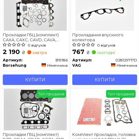
Прокладки ГБЦ (комплект)
Прокладання впускного
CAXA, CAXC, CAVD, CAVA,
колектора
CNWB 1.4L
0 відгуків
0 відгуків
2 190
767
₴
₴
завтра
сьогодні
Артикул:
B19186
Артикул:
028129717D
Borsehung
Німеччина
VAG
Німеччина
КУПИТИ
КУПИТИ
Топ продажів
Топ продажів
Прокладки ГБЦ (комплект)
Комплект прокладок, головка