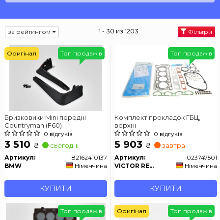
1 - 30 из 1203
за рейтингом
Фільтри
Оригінал
Топ продажів
Топ продажів
Бризковики Mini передні
Комплект прокладок ГБЦ,
Countryman (F60)
верхні
0 відгуків
0 відгуків
3 510
5 903
₴
₴
сьогодні
завтра
Артикул:
82162410137
Артикул:
023747501
BMW
Німеччина
VICTOR REINZ
Німеччина
КУПИТИ
КУПИТИ
Топ продажів
Оригінал
Топ продажів