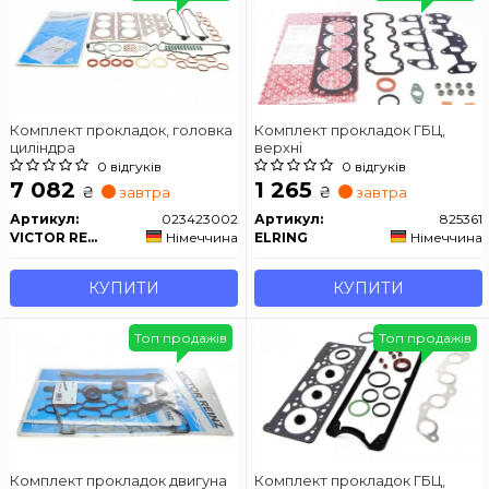
Комплект прокладок, головка
Комплект прокладок ГБЦ,
циліндра
верхні
0 відгуків
0 відгуків
7 082
1 265
₴
₴
завтра
завтра
Артикул:
023423002
Артикул:
825361
VICTOR REINZ
Німеччина
ELRING
Німеччина
КУПИТИ
КУПИТИ
Топ продажів
Топ продажів
Комплект прокладок двигуна
Комплект прокладок ГБЦ,