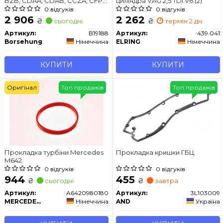
BZB, CDAA, CDAB, CCZA, CFPA,
циліндра VAG 2,5 TDI V6 (2)
CJKA,
0 відгуків
0 відгуків
2 906
2 262
₴
₴
сьогодні
термін 2 дн.
Артикул:
B19188
Артикул:
439.041
Borsehung
Німеччина
ELRING
Німеччина
КУПИТИ
КУПИТИ
Оригінал
Топ продажів
Топ продажів
Прокладка турбіни Mercedes
Прокладка кришки ГБЦ
M642
0 відгуків
0 відгуків
944
455
₴
₴
сьогодні
завтра
Артикул:
A6420980180
Артикул:
3L103009
MERCEDES-BENZ
Німеччина
AND
Україна