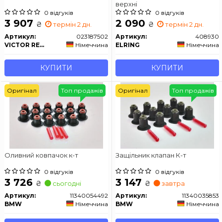
верхні
0 відгуків
0 відгуків
3 907
2 090
₴
₴
термін 2 дн.
термін 2 дн.
Артикул:
023187502
Артикул:
408930
VICTOR REINZ
Німеччина
ELRING
Німеччина
КУПИТИ
КУПИТИ
Оригінал
Топ продажів
Оригінал
Топ продажів
Оливний ковпачок к-т
Защільник клапан К-т
0 відгуків
0 відгуків
3 726
3 147
₴
₴
сьогодні
завтра
Артикул:
11340054492
Артикул:
11340035853
BMW
Німеччина
BMW
Німеччина