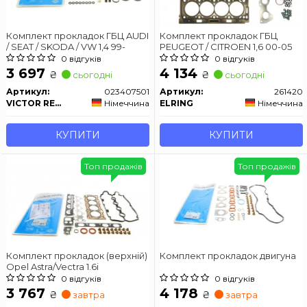
Комплект прокладок ГБЦ AUDI
Комплект прокладок ГБЦ
/ SEAT / SKODA / VW 1,4 99-
PEUGEOT / CITROEN 1,6 00-05
0 відгуків
0 відгуків
3 697
4 134
₴
₴
сьогодні
сьогодні
Артикул:
023407501
Артикул:
261420
VICTOR REINZ
Німеччина
ELRING
Німеччина
КУПИТИ
КУПИТИ
Топ продажів
Топ продажів
Комплект прокладок (верхній)
Комплект прокладок двигуна
Opel Astra/Vectra 1.6i
0 відгуків
0 відгуків
3 767
4 178
₴
₴
завтра
завтра