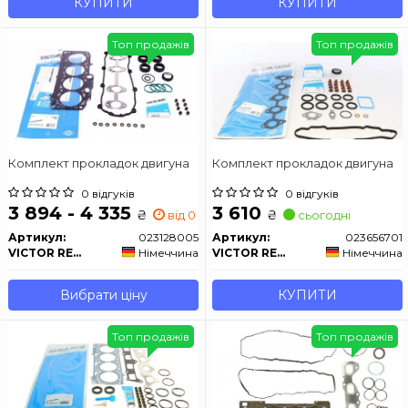
КУПИТИ
КУПИТИ
Топ продажів
Топ продажів
Комплект прокладок двигуна
Комплект прокладок двигуна
0 відгуків
0 відгуків
3 894 - 4 335
3 610
₴
₴
від 0 дн.
сьогодні
Артикул:
023128005
Артикул:
023656701
VICTOR REINZ
Німеччина
VICTOR REINZ
Німеччина
Вибрати ціну
КУПИТИ
Топ продажів
Топ продажів