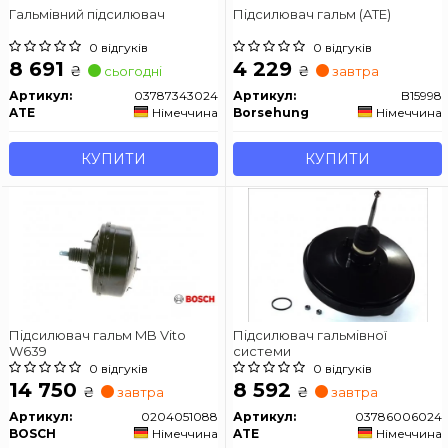
Гальмівний підсилювач
Підсилювач гальм (ATE)
0 відгуків
0 відгуків
8 691
4 229
₴
₴
сьогодні
завтра
Артикул:
03787343024
Артикул:
B15998
ATE
Німеччина
Borsehung
Німеччина
КУПИТИ
КУПИТИ
Підсилювач гальм MB Vito
Підсилювач гальмівної
W639
системи
0 відгуків
0 відгуків
14 750
8 592
₴
₴
завтра
завтра
Артикул:
0204051088
Артикул:
03786006024
BOSCH
Німеччина
ATE
Німеччина