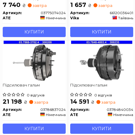
7 740
1 657
₴
₴
завтра
завтра
Артикул:
03775074024
Артикул:
66120036401
ATE
Німеччина
Vika
Тайвань
КУПИТИ
КУПИТИ
Підсилювач гальм
Підсилювач гальм
0 відгуків
0 відгуків
21 198
14 591
₴
₴
завтра
завтра
Артикул:
03786837024
Артикул:
03784840034
ATE
Німеччина
ATE
Німеччина
КУПИТИ
КУПИТИ