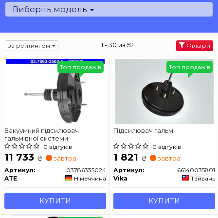
Виберіть модель
1 - 30 из 52
за рейтингом
Фільтри
Топ продажів
Топ продажів
Вакуумний підсилювач
Підсилювач гальм
гальмівної системи
0 відгуків
0 відгуків
11 733
1 821
₴
₴
завтра
завтра
Артикул:
03786335024
Артикул:
66140035801
ATE
Німеччина
Vika
Тайвань
КУПИТИ
КУПИТИ