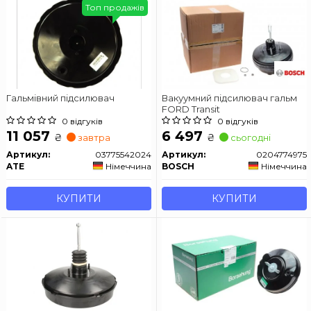
Топ продажів
Гальмівний підсилювач
Вакуумний підсилювач гальм
FORD Transit
0 відгуків
0 відгуків
11 057
6 497
₴
₴
завтра
сьогодні
Артикул:
03775542024
Артикул:
0204774975
ATE
Німеччина
BOSCH
Німеччина
КУПИТИ
КУПИТИ