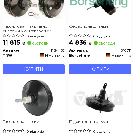
Підсилювач гальмівної
Сервопривід гальм
системи VW Transporter
0 відгуків
0 відгуків
11 815
4 836
₴
₴
сьогодні
сьогодні
Артикул:
PSA457
Артикул:
B10711
TRW
Німеччина
Borsehung
Німеччина
КУПИТИ
КУПИТИ
Підсилювач гальм
Підсилювач гальма
0 відгуків
0 відгуків