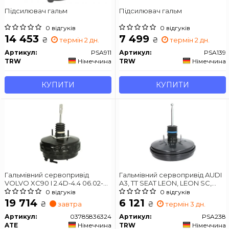
Підсилювач гальм
Підсилювач гальм
0 відгуків
0 відгуків
14 453
7 499
₴
₴
термін 2 дн.
термін 2 дн.
Артикул:
PSA911
Артикул:
PSA139
TRW
Німеччина
TRW
Німеччина
КУПИТИ
КУПИТИ
Гальмівний сервопривід
Гальмівний сервопривід AUDI
VOLVO XC90 I 2.4D-4.4 06.02-
A3, TT SEAT LEON, LEON SC,
12.14
LEON ST SKODA KAROQ,
0 відгуків
0 відгуків
OCTAVIA III VW GOLF ALLTRACK
19 714
6 121
₴
₴
завтра
термін 3 дн.
VII, GOLF SPORTSVAN VII, GOLF
VII 1.0-2.0D 04.12-
Артикул:
03785836324
Артикул:
PSA238
ATE
Німеччина
TRW
Німеччина