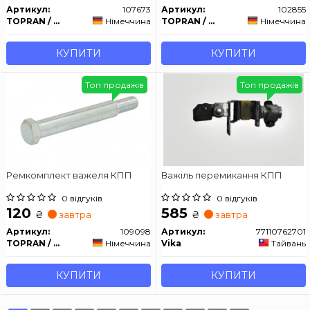
Артикул:
107673
Артикул:
102855
TOPRAN / HANS PRIES
Німеччина
TOPRAN / HANS PRIES
Німеччина
КУПИТИ
КУПИТИ
Топ продажів
Топ продажів
Ремкомплект важеля КПП
Важіль перемикання КПП
0 відгуків
0 відгуків
120
585
₴
₴
завтра
завтра
Артикул:
109098
Артикул:
77110762701
TOPRAN / HANS PRIES
Німеччина
Vika
Тайвань
КУПИТИ
КУПИТИ