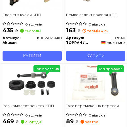
Елемент куліси КПП
Ремкомплект важеля КПП
0 відгуків
0 відгуків
435
163
₴
₴
сьогодні
термін 4 дн.
Артикул:
K00W025AKN
Артикул:
108840
Akusan
TOPRAN / HANS PRIES
Німеччина
КУПИТИ
КУПИТИ
Топ продажів
Топ продажів
Ремкомплект важеля КПП
Тяга перемикання передач
0 відгуків
0 відгуків
469
89
₴
₴
сьогодні
завтра