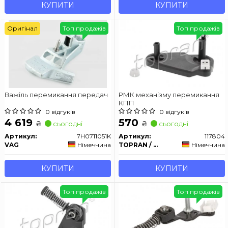
КУПИТИ
КУПИТИ
Оригінал
Топ продажів
Топ продажів
Важіль перемикання передач
РМК механізму перемикання
КПП
0 відгуків
0 відгуків
4 619
570
₴
₴
сьогодні
сьогодні
Артикул:
7H0711051K
Артикул:
117804
VAG
Німеччина
TOPRAN / HANS PRIES
Німеччина
КУПИТИ
КУПИТИ
Топ продажів
Топ продажів