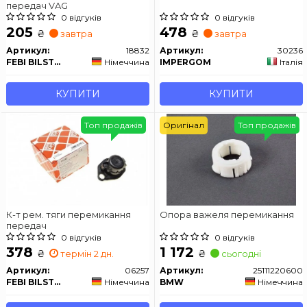
передач VAG
0 відгуків
0 відгуків
205
478
₴
₴
завтра
завтра
Артикул:
18832
Артикул:
30236
FEBI BILSTEIN
Німеччина
IMPERGOM
Італія
КУПИТИ
КУПИТИ
Топ продажів
Оригінал
Топ продажів
К-т рем. тяги перемикання
Опора важеля перемикання
передач
0 відгуків
0 відгуків
378
1 172
₴
₴
термін 2 дн.
сьогодні
Артикул:
06257
Артикул:
25111220600
FEBI BILSTEIN
Німеччина
BMW
Німеччина