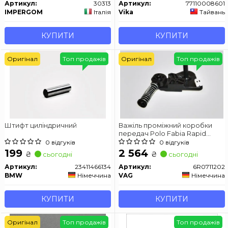
Артикул:
30313
Артикул:
77110008601
IMPERGOM
Італія
Vika
Тайвань
КУПИТИ
КУПИТИ
Оригінал
Топ продажів
Оригінал
Топ продажів
Штифт циліндричний
Важіль проміжний коробки
передач Polo Fabia Rapid
Roomster Ibiza 2008-
0 відгуків
0 відгуків
199
2 564
₴
₴
сьогодні
сьогодні
Артикул:
23411466134
Артикул:
6R0711202
BMW
Німеччина
VAG
Німеччина
КУПИТИ
КУПИТИ
Оригінал
Топ продажів
Топ продажів