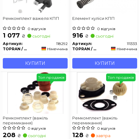
Ремкомплект важеля КПП
Елемент куліси КПП
0 відгуків
0 відгуків
1 077
916
₴
₴
сьогодні
сьогодні
Артикул:
118292
Артикул:
111333
TOPRAN / HANS PRIES
Німеччина
TOPRAN / HANS PRIES
Німеччина
КУПИТИ
КУПИТИ
Топ продажів
Топ продажів
Ремкомплект (важіль
Ремкомплект (важіль
перемикання)
перемикання)
0 відгуків
0 відгуків
208
128
₴
₴
сьогодні
завтра