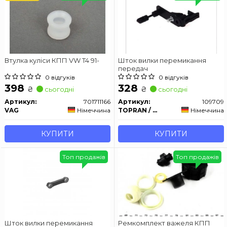
Втулка куліси КПП VW T4 91-
Шток вилки перемикання
передач
0 відгуків
0 відгуків
398
328
₴
₴
сьогодні
сьогодні
Артикул:
701711166
Артикул:
109709
VAG
Німеччина
TOPRAN / HANS PRIES
Німеччина
КУПИТИ
КУПИТИ
Топ продажів
Топ продажів
Шток вилки перемикання
Ремкомплект важеля КПП