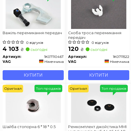
Важіль перемикання передач
Скоба троса перемикання
передач
0 відгуків
0 відгуків
4 103
120
₴
₴
сьогодні
сьогодні
Артикул:
1K0711046T
Артикул:
1K0711522
VAG
Німеччина
VAG
Німеччина
КУПИТИ
КУПИТИ
Оригінал
Топ продажів
Оригінал
Топ продажів
Шайба стопорна 6 * 18 * 0.5
Ремкомплект джойстика MMI