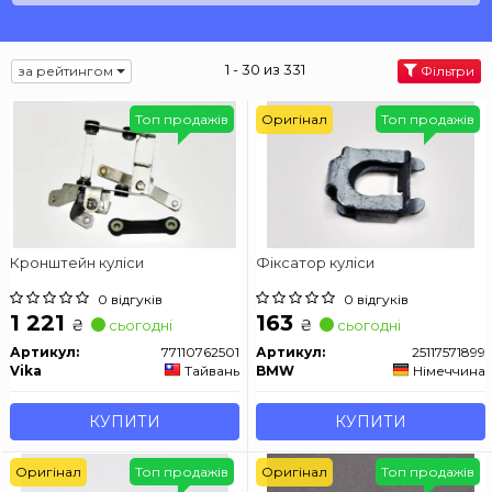
1 - 30 из 331
за рейтингом
Фільтри
Топ продажів
Оригінал
Топ продажів
Кронштейн куліси
Фіксатор куліси
0 відгуків
0 відгуків
1 221
163
₴
₴
сьогодні
сьогодні
Артикул:
77110762501
Артикул:
25117571899
Vika
Тайвань
BMW
Німеччина
КУПИТИ
КУПИТИ
Оригінал
Топ продажів
Оригінал
Топ продажів