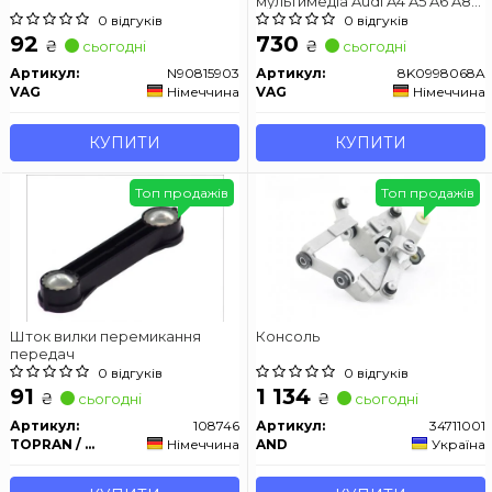
мультимедіа Audi A4 A5 A6 A8
Q5 Q7 2006-2015
0 відгуків
0 відгуків
92
730
₴
₴
сьогодні
сьогодні
Артикул:
N90815903
Артикул:
8K0998068A
VAG
Німеччина
VAG
Німеччина
КУПИТИ
КУПИТИ
Топ продажів
Топ продажів
Шток вилки перемикання
Консоль
передач
0 відгуків
0 відгуків
91
1 134
₴
₴
сьогодні
сьогодні
Артикул:
108746
Артикул:
34711001
TOPRAN / HANS PRIES
Німеччина
AND
Україна