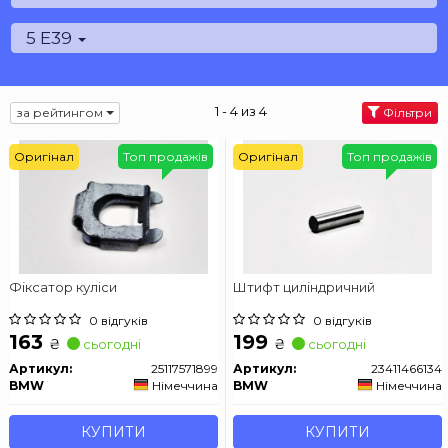
5 E39
1 - 4 из 4
за рейтингом
Фільтри
Оригінал
Топ продажів
Оригінал
Топ продажів
Фіксатор куліси
Штифт циліндричний
0 відгуків
0 відгуків
163
199
₴
₴
сьогодні
сьогодні
Артикул:
25117571899
Артикул:
23411466134
BMW
Німеччина
BMW
Німеччина
КУПИТИ
КУПИТИ