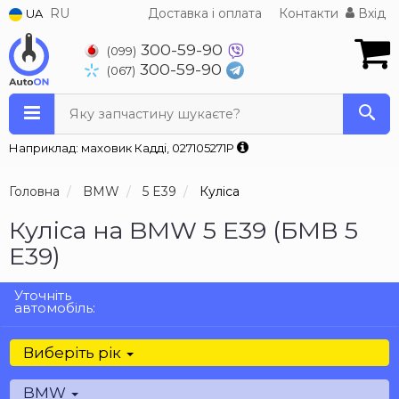
RU
Доставка і оплата
Контакти
Вхід
UA
300-59-90
(099)
300-59-90
(067)
Яку запчастину шукаєте?
Наприклад: маховик Кадді, 027105271P
Головна
BMW
5 E39
Куліса
Куліса на BMW 5 E39 (БМВ 5
Е39)
Уточніть
автомобіль:
Виберіть рік
BMW