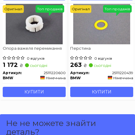
Оригінал
Топ продажів
Оригінал
Топ продажів
Опора важеля перемикання
Перстина
0 відгуків
0 відгуків
1 172
263
₴
₴
сьогодні
сьогодні
Артикул:
25111220600
Артикул:
25111220439
BMW
Німеччина
BMW
Німеччина
КУПИТИ
КУПИТИ
Не не можете знайти
деталь?