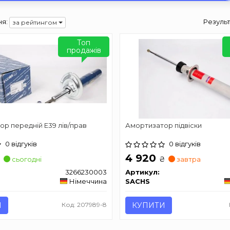
я:
Результ
за рейтингом
Топ
продажів
р передній Е39 лів/прав
Амортизатор підвіски
0 відгуків
0 відгуків
4 920
₴
₴
сьогодні
завтра
3266230003
Артикул:
Німеччина
SACHS
И
Код: 207989-8
КУПИТИ