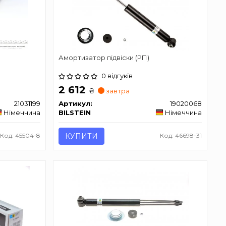
Амортизатор підвіски (РП)
0 відгуків
2 612
₴
завтра
21031199
Артикул:
19020068
Німеччина
BILSTEIN
Німеччина
Код: 45504-8
КУПИТИ
Код: 46698-31