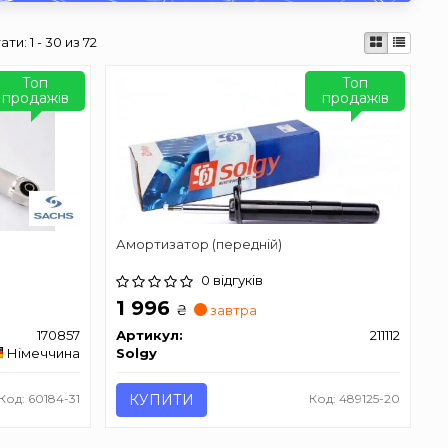
ати:
1 - 30 из 72
Топ
Топ
продажів
продажів
Амортизатор (передній)
0 відгуків
1 996
₴
завтра
170857
Артикул:
211112
Німеччина
Solgy
Код: 60184-31
КУПИТИ
Код: 489125-20