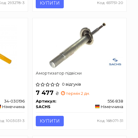
Код: 293278-3
КУПИТИ
Код: 651751-20
Амортизатор підвіски
0 відгуків
7 477
₴
термін 2 дн.
34-030196
Артикул:
556 838
Німеччина
SACHS
Німеччина
од: 1003031-3
КУПИТИ
Код: 168071-31