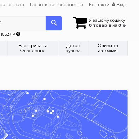
ка і оплата
Гарантія та повернення
Контакти
Вхід
У вашому кошику
?
0 товарів
на
0 ₴
7105271P
Електрика та
Деталі
Оливи та
Освітлення
кузова
автохімія