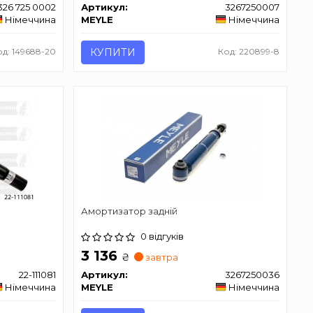
326 725 0002
Артикул:
3267250007
Німеччина
MEYLE
Німеччина
од: 149688-20
КУПИТИ
Код: 220899-8
Амортизатор задній
0 відгуків
3 136
₴
завтра
22-111081
Артикул:
3267250036
Німеччина
MEYLE
Німеччина