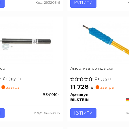
И
Код: 293205-6
КУПИТИ
тор
Амортизатор підвіски
0 відгуків
0 відгуків
11 728
₴
завтра
завтра
B3410104
Артикул:
BILSTEIN
И
Код: 944609-8
КУПИТИ
К