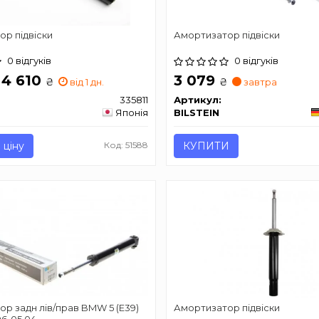
р підвіски
Амортизатор підвіски
0 відгуків
0 відгуків
 4 610
3 079
₴
₴
від 1 дн.
завтра
335811
Артикул:
Японія
BILSTEIN
 ціну
Код: 51588
КУПИТИ
р задн лів/прав BMW 5 (E39)
Амортизатор підвіски
.96-05.04