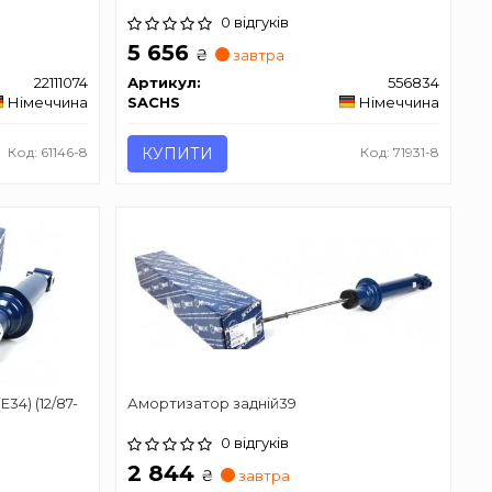
0 відгуків
5 656
₴
завтра
22111074
Артикул:
556834
Німеччина
SACHS
Німеччина
Код: 61146-8
КУПИТИ
Код: 71931-8
34) (12/87-
Амортизатор задній39
0 відгуків
2 844
₴
завтра