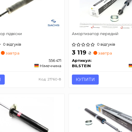
р підвіски
Амортизатор передній
0 відгуків
0 відгуків
3 119
₴
завтра
завтра
556 471
Артикул:
Німеччина
BILSTEIN
И
Код: 21760-8
КУПИТИ