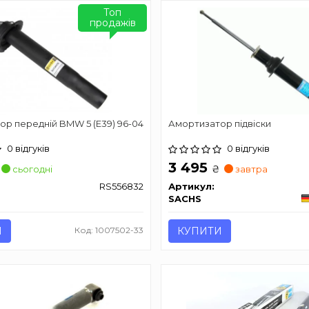
Топ
продажів
р передній BMW 5 (E39) 96-04
Амортизатор підвіски
0 відгуків
0 відгуків
3 495
₴
сьогодні
завтра
RS556832
Артикул:
SACHS
И
Код: 1007502-33
КУПИТИ