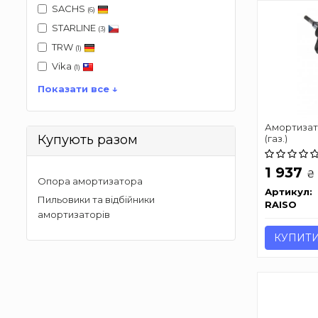
SACHS
(6)
STARLINE
(3)
TRW
(1)
Vika
(1)
Показати все ↓
Амортизато
Купують разом
(газ.)
1 937
₴
Опора амортизатора
Артикул:
Пильовики та відбійники
RAISO
амортизаторів
КУПИТ