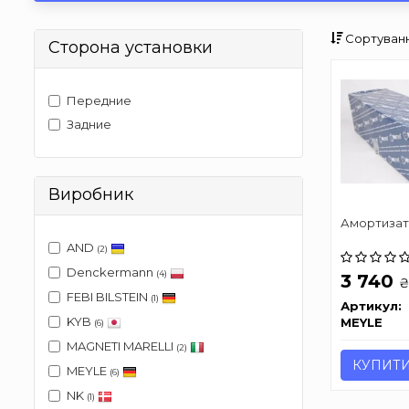
Сортуванн
Сторона установки
Передние
Задние
Виробник
Амортизато
AND
(2)
Denckermann
(4)
3 740
FEBI BILSTEIN
(1)
Артикул:
KYB
MEYLE
(6)
MAGNETI MARELLI
(2)
КУПИТ
MEYLE
(6)
NK
(1)