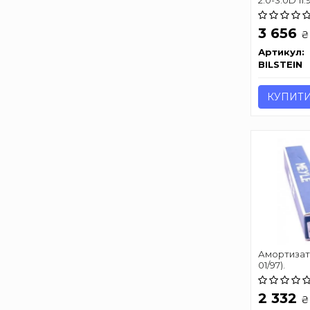
3 656
₴
Артикул:
BILSTEIN
КУПИТ
Амортизато
01/97).
2 332
₴