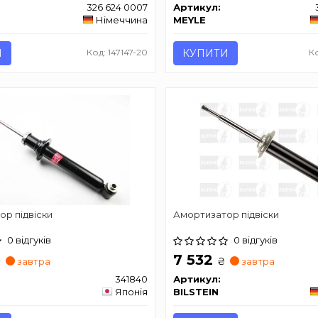
326 624 0007
Артикул:
Німеччина
MEYLE
И
Код: 147147-20
КУПИТИ
К
р підвіски
Амортизатор підвіски
0 відгуків
0 відгуків
7 532
₴
₴
завтра
завтра
341840
Артикул:
Японія
BILSTEIN