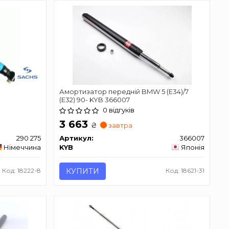
Амортизатор передній BMW 5 (E34)/7
(E32) 90- KYB 366007
0 відгуків
3 663
₴
завтра
290 275
Артикул:
366007
Німеччина
KYB
Японія
Код: 18222-8
КУПИТИ
Код: 18621-31