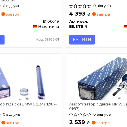
0 відгуків
0 відгуків
4 393
₴
завтра
завтра
19106649
Артикул:
Німеччина
BILSTEIN
И
Код: 59985-31
КУПИТИ
р підвіски BMW 5 (E34) (12/87-
Амортизатор підвіски BMW 5 (E
01/97).
0 відгуків
0 відгуків
2 539
₴
завтра
завтра