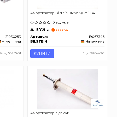
Амортизатор Bilstein BMW 5 (E39) B4
0 відгуків
4 373
₴
завтра
21030253
Артикул:
19067346
Німеччина
BILSTEIN
Німеччина
Код: 58255-31
КУПИТИ
Код: 59984-20
Амортизатор підвіски