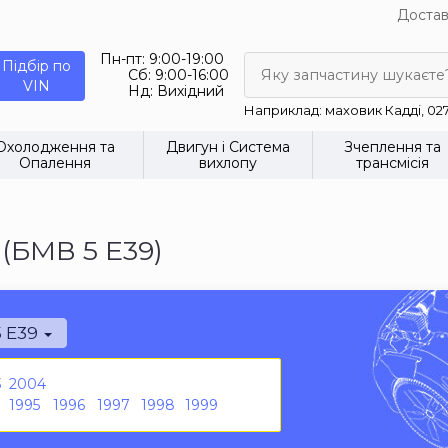
Достав
Пн-пт:
9:00-19:00
Підбір по
Сб:
9:00-16:00
Яку запчастину шукаєте
VIN
Нд:
Вихідний
Наприклад: маховик Кадді, 02
Охолодження та
Двигун і Система
Зчеплення та
Опалення
вихлопу
трансмісія
(БМВ 5 Е39)
5 E39
3
2004
1995
1996
1997
1998
1999