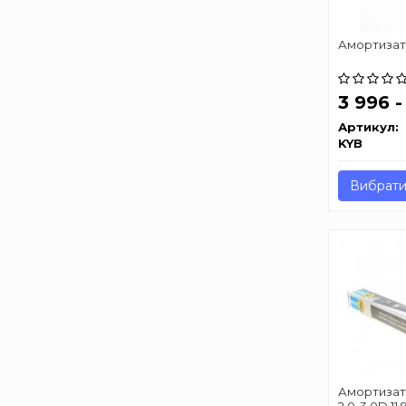
Амортизато
3 996 -
Артикул:
KYB
Вибрати
Амортизато
2.0-3.0D 11