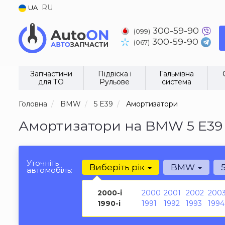
RU
UA
300-59-90
(099)
300-59-90
(067)
Запчастини
Підвіска і
Гальмівна
для ТО
Рульове
система
Головна
BMW
5 E39
Амортизатори
Амортизатори на BMW 5 E39 
Уточніть
Виберіть рік
BMW
автомобіль:
2000-і
2000
2001
2002
200
1990-і
1991
1992
1993
1994