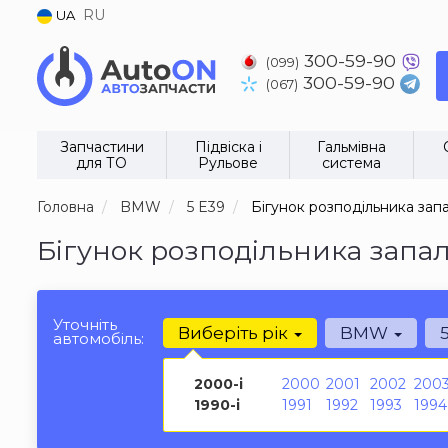
RU
UA
300-59-90
(099)
300-59-90
(067)
Запчастини
Підвіска і
Гальмівна
для ТО
Рульове
система
Головна
BMW
5 E39
Бігунок розподільника за
Бігунок розподільника запа
Уточніть
Виберіть рік
BMW
автомобіль:
2000-і
2000
2001
2002
200
1990-і
1991
1992
1993
1994