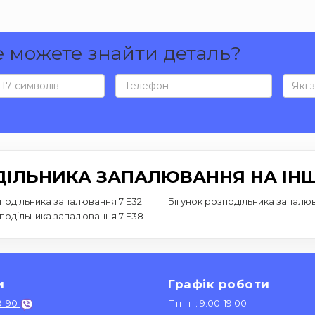
е можете знайти деталь?
ДІЛЬНИКА ЗАПАЛЮВАННЯ НА ІН
зподільника запалювання 7 E32
Бігунок розподільника запалюв
зподільника запалювання 7 E38
и
Графік роботи
9-90
Пн-пт: 9:00-19:00