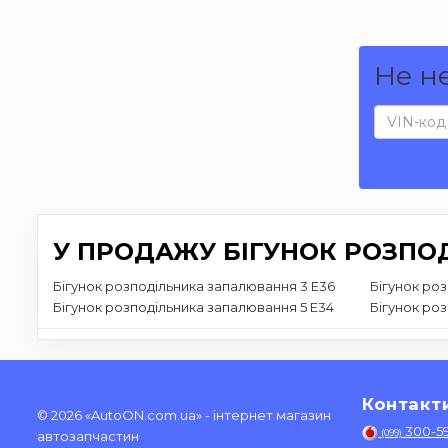
Не н
У ПРОДАЖУ БІГУНОК РОЗПО
Бігунок розподільника запалювання 3 E36
Бігунок ро
Бігунок розподільника запалювання 5 E34
Бігунок ро
Контакт
© 2026 «AutoON.com.ua» - інтернет магазин
300-5
(099)
автозапчастин