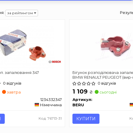
я:
Резул
за рейтингом
зп. запалювання 347
Бігунок розподілювача запа
BMW RENAULT PEUGEOT (вир-
0 відгуків
0 відгуків
1 109
₴
₴
завтра
сьогодні
1234332347
Артикул:
Німеччина
BERU
И
Код: 76713-31
КУПИТИ
К