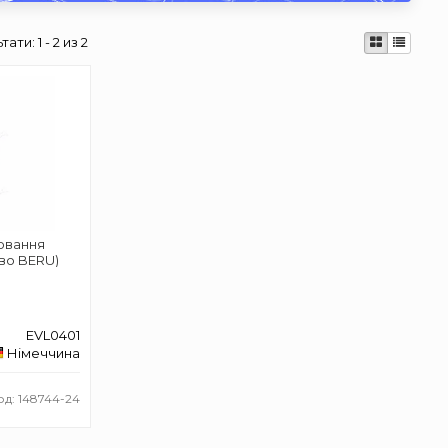
ьтати:
1 - 2 из 2
лювання
во BERU)
EVL0401
Німеччина
од: 148744-24