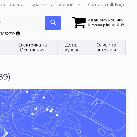
ка і оплата
Гарантія та повернення
Контакти
Вхід
У вашому кошику
?
0 товарів
на
0 ₴
7105271P
Електрика та
Деталі
Оливи та
Освітлення
кузова
автохімія
39)