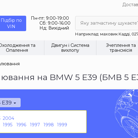
Достав
Пн-пт:
9:00-19:00
Підбір по
Сб:
9:00-16:00
Яку запчастину шукаєте
VIN
Нд:
Вихідний
Наприклад: маховик Кадді, 02
Охолодження та
Двигун і Система
Зчеплення та
Опалення
вихлопу
трансмісія
палювання
лювання на BMW 5 E39 (БМВ 5 Е
5 E39
3
2004
1995
1996
1997
1998
1999