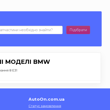
Підібрати
ШІ МОДЕЛІ BMW
ання 8 E31
AutoOn.com.ua
Статус замовлення