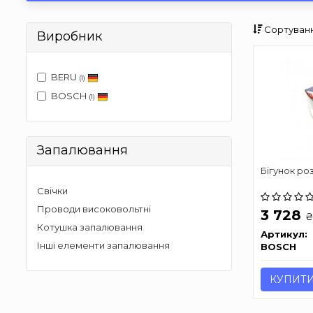
Сортуванн
Виробник
BERU
(1)
BOSCH
(1)
Запалювання
Бігунок ро
Свічки
Проводи високовольтні
3 728
Котушка запалювання
Артикул:
Інші елементи запалювання
BOSCH
КУПИТ