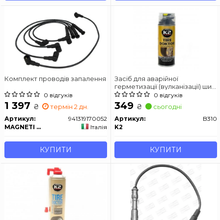
Комплект проводів запалення
Засіб для аварійної
герметизації (вулканізації) шин
/K2 BOND TIRE DOKTOR 400ML
0 відгуків
0 відгуків
1 397
349
₴
₴
термін 2 дн.
сьогодні
Артикул:
941319170052
Артикул:
B310
MAGNETI MARELLI
Італія
K2
КУПИТИ
КУПИТИ