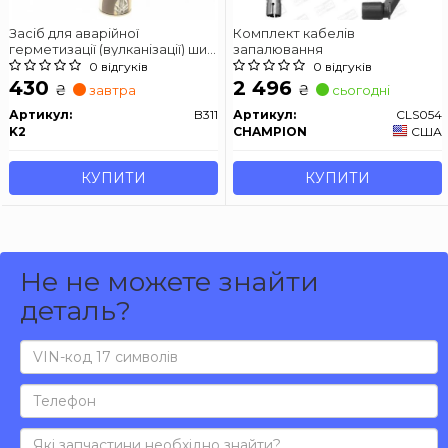
Засіб для аварійної
Комплект кабелів
герметизації (вулканізації) шин
запалювання
/K2 BOND TIRE DOKTOR 500ML
0 відгуків
0 відгуків
430
2 496
₴
₴
завтра
сьогодні
Артикул:
B311
Артикул:
CLS054
K2
CHAMPION
США
КУПИТИ
КУПИТИ
Не не можете знайти
деталь?