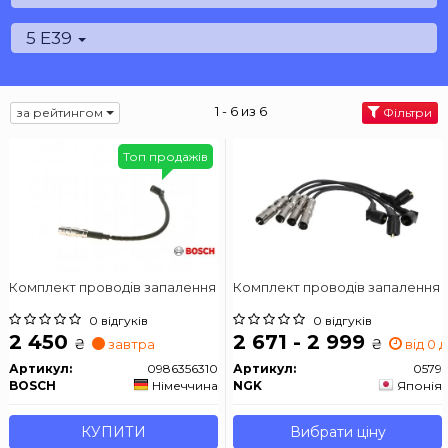
5 E39
1 - 6 из 6
за рейтингом
Фільтри
Топ продажів
Комплект проводів запалення
Комплект проводів запалення
0 відгуків
0 відгуків
2 450
2 671 - 2 999
₴
₴
завтра
від 0 д
Артикул:
0986356310
Артикул:
0579
BOSCH
Німеччина
NGK
Японія
КУПИТИ
Вибрати ціну