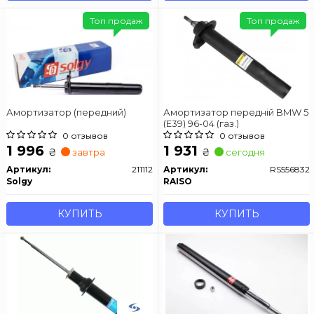
Топ продаж
Топ продаж
Амортизатор (передний)
Амортизатор передній BMW 5
(E39) 96-04 (газ.)
0 отзывов
0 отзывов
1 996
1 931
₴
₴
завтра
сегодня
Артикул:
211112
Артикул:
RS556832
Solgy
RAISO
КУПИТЬ
КУПИТЬ