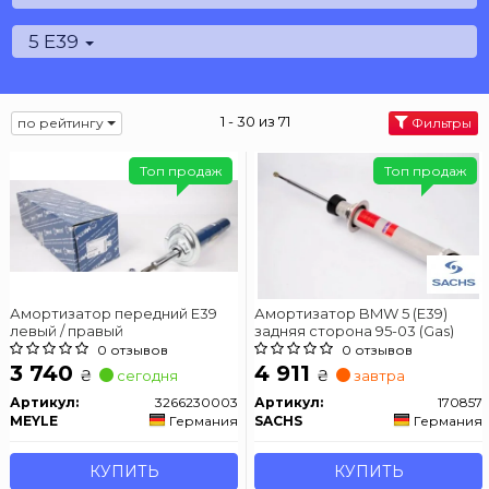
5 E39
1 - 30 из 71
по рейтингу
Фильтры
Топ продаж
Топ продаж
Амортизатор передний Е39
Амортизатор BMW 5 (E39)
левый / правый
задняя сторона 95-03 (Gas)
0 отзывов
0 отзывов
3 740
4 911
₴
₴
сегодня
завтра
Артикул:
3266230003
Артикул:
170857
MEYLE
Германия
SACHS
Германия
КУПИТЬ
КУПИТЬ