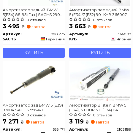
Амортизатор задний. BMW
Амортизатор передний BMW
5(E34) 88-95 (Газ.) SACHS 290
5 (E34)/7 (E32) 90- KYB 366007
275
0 отзывов
0 отзывов
3 495
3 663
₴
₴
завтра
завтра
Артикул:
290 275
Артикул:
366007
SACHS
Германия
KYB
Япония
КУПИТЬ
КУПИТЬ
Амортизатор зад BMW 5 (E39)
Амортизатор Bilstein BMW 5
97>04 SACHS 556 471
(E34), 5 TOURING (E34) B4
передняя сторона
0 отзывов
0 отзывов
7 271
3 119
₴
₴
завтра
завтра
Артикул:
556 471
Артикул:
21031199