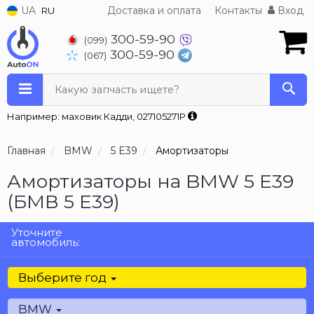
UA
Доставка и оплата
Контакты
Вход
RU
300-59-90
(099)
300-59-90
(067)
Какую запчасть ищете?
Например: маховик Кадди, 027105271P
Главная
BMW
5 E39
Амортизаторы
Амортизаторы на BMW 5 E39
(БМВ 5 Е39)
Уточните
автомобиль:
Выберите год
BMW