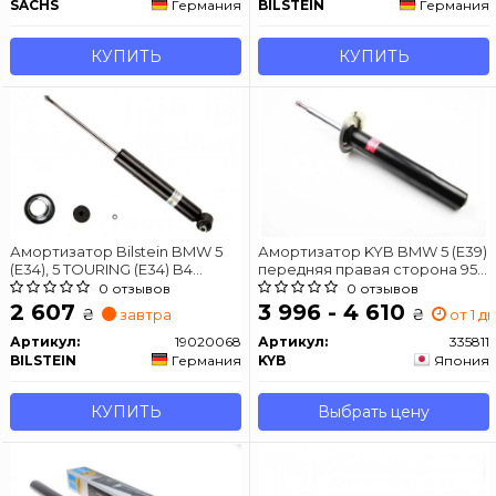
SACHS
Германия
BILSTEIN
Германия
КУПИТЬ
КУПИТЬ
Амортизатор Bilstein BMW 5
Амортизатор KYB BMW 5 (E39)
(E34), 5 TOURING (E34) B4
передняя правая сторона 95
задняя сторона
(Gas)
0 отзывов
0 отзывов
2 607
3 996 - 4 610
₴
₴
завтра
от 1 дн
Артикул:
19020068
Артикул:
335811
BILSTEIN
Германия
KYB
Япония
КУПИТЬ
Выбрать цену