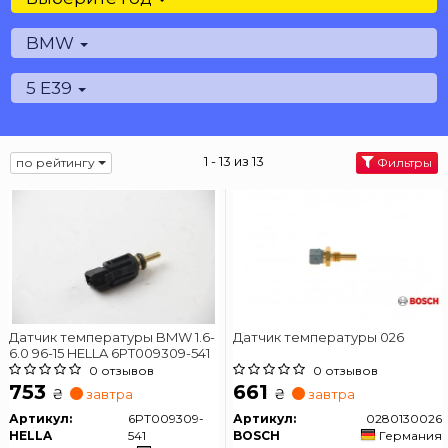
BMW
5 E39
1 - 13 из 13
по рейтингу
Фильтры
Датчик температуры BMW 1.6-
Датчик температуры 026
6.0 96-15 HELLA 6PT009309-541
0 отзывов
0 отзывов
753
661
₴
₴
завтра
завтра
Артикул:
6PT009309-
Артикул:
0280130026
HELLA
541
BOSCH
Германия