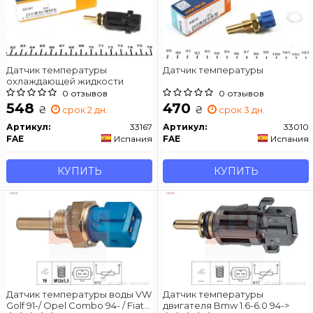
Датчик температуры
Датчик температуры
охлаждающей жидкости
0 отзывов
0 отзывов
548
470
₴
₴
срок 2 дн.
срок 3 дн.
Артикул:
33167
Артикул:
33010
FAE
Испания
FAE
Испания
КУПИТЬ
КУПИТЬ
Датчик температуры воды VW
Датчик температуры
Golf 91-/ Opel Combo 94- / Fiat
двигателя Bmw 1.6-6.0 94->