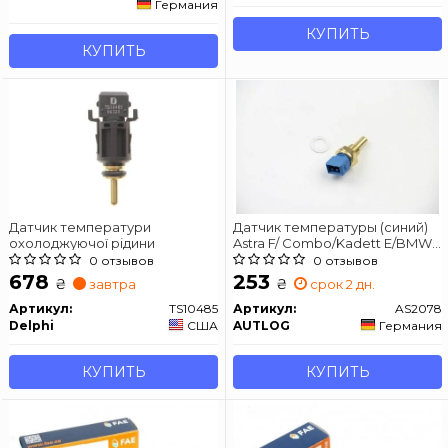
Германия
КУПИТЬ
КУПИТЬ
Датчик температури
Датчик температуры (синий)
охолоджуючої рідини
Astra F/ Combo/Kadett E/BMW
(E36, E34) 1.1-3.5 82-16 AUTLOG
0 отзывов
0 отзывов
AS2078
678
253
₴
₴
завтра
срок 2 дн.
Артикул:
TS10485
Артикул:
AS2078
Delphi
США
AUTLOG
Германия
КУПИТЬ
КУПИТЬ