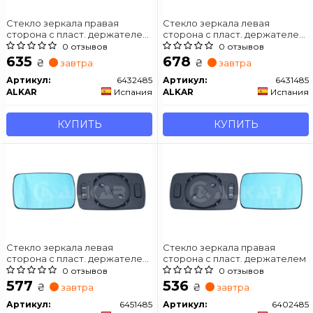
Стекло зеркала правая
Стекло зеркала левая
сторона с пласт. держателем,
сторона с пласт. держателем,
с подогревом
с подогревом
0 отзывов
0 отзывов
635
678
₴
₴
завтра
завтра
Артикул:
6432485
Артикул:
6431485
ALKAR
Испания
ALKAR
Испания
КУПИТЬ
КУПИТЬ
Стекло зеркала левая
Стекло зеркала правая
сторона с пласт. держателем
сторона с пласт. держателем
асферичн.
0 отзывов
0 отзывов
577
536
₴
₴
завтра
завтра
Артикул:
6451485
Артикул:
6402485