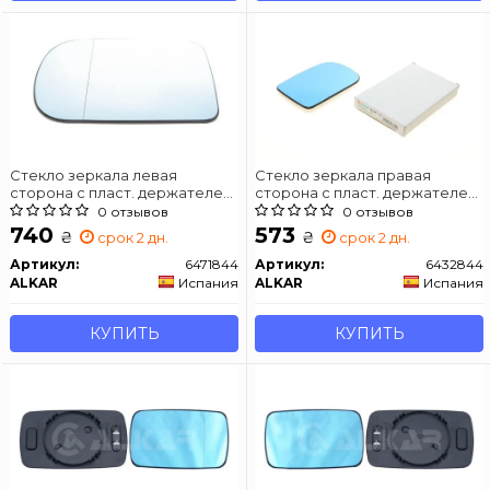
Стекло зеркала левая
Стекло зеркала правая
сторона с пласт. держателем,
сторона с пласт. держателем,
асферич., с подогревом
с подогревом,выпуклое
0 отзывов
0 отзывов
740
573
₴
₴
срок 2 дн.
срок 2 дн.
Артикул:
6471844
Артикул:
6432844
ALKAR
Испания
ALKAR
Испания
КУПИТЬ
КУПИТЬ