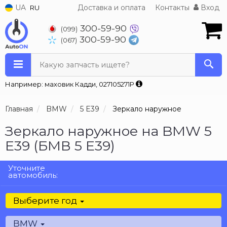
UA
Доставка и оплата
Контакты
Вход
RU
300-59-90
(099)
300-59-90
(067)
Какую запчасть ищете?
Например: маховик Кадди, 027105271P
Главная
BMW
5 E39
Зеркало наружное
Зеркало наружное на BMW 5
E39 (БМВ 5 Е39)
Уточните
автомобиль:
Выберите год
BMW