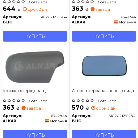
0 отзывов
0 отзывов
644
363
₴
₴
срок 2 дн.
завтра
Артикул:
6102021232284P
Артикул:
6341844
BLIC
ALKAR
Испания
КУПИТЬ
КУПИТЬ
Кришка дзерк.,прав.,
Стекло зеркала заднего вида
0 отзывов
0 отзывов
363
570
₴
₴
завтра
срок 3 дн.
Артикул:
6342844
Артикул:
6102021291284
ALKAR
Испания
BLIC
КУПИТЬ
КУПИТЬ