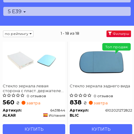
5 E39
1 - 18 из 18
по рейтингу
Фильтры
Топ продаж
Стекло зеркала левая
Стекло зеркала заднего вида
сторона с пласт. держателем,
с подогревом
0 отзывов
0 отзывов
560
838
₴
₴
завтра
завтра
Артикул:
6431844
Артикул:
6102021272822
ALKAR
Испания
BLIC
КУПИТЬ
КУПИТЬ