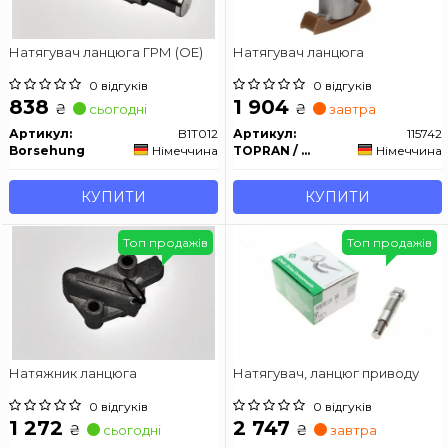
Натягувач ланцюга ГРМ (OE)
Натягувач ланцюга
0 відгуків
0 відгуків
838
1 904
₴
₴
сьогодні
завтра
Артикул:
B1T012
Артикул:
115742
Borsehung
Німеччина
TOPRAN / HANS PRIES
Німеччина
КУПИТИ
КУПИТИ
Топ продажів
Топ продажів
Натяжник ланцюга
Натягувач, ланцюг приводу
0 відгуків
0 відгуків
1 272
2 747
₴
₴
сьогодні
завтра