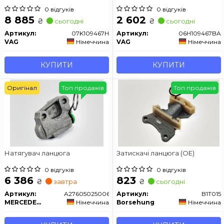
0 відгуків
0 відгуків
8 885
2 602
₴
₴
сьогодні
сьогодні
Артикул:
07K109467H
Артикул:
06H109467BA
VAG
Німеччина
VAG
Німеччина
КУПИТИ
КУПИТИ
Оригінал
Топ продажів
Топ продажів
Натягувач ланцюга
Затискачі ланцюга (OE)
0 відгуків
0 відгуків
6 386
823
₴
₴
завтра
сьогодні
Артикул:
A276050250064
Артикул:
B1T015
MERCEDES-BENZ
Німеччина
Borsehung
Німеччина