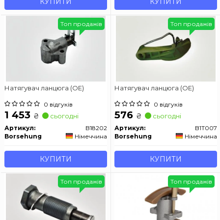
КУПИТИ
КУПИТИ
Топ продажів
Топ продажів
Натягувач ланцюга (OE)
Натягувач ланцюга (OE)
0 відгуків
0 відгуків
1 453
576
₴
₴
сьогодні
сьогодні
Артикул:
B18202
Артикул:
B1T007
Borsehung
Німеччина
Borsehung
Німеччина
КУПИТИ
КУПИТИ
Топ продажів
Топ продажів