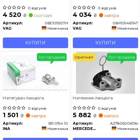
0 відгуків
0 відгуків
4 520
4 034
₴
₴
сьогодні
завтра
Артикул:
06E109507H
Артикул:
06H109467AT
VAG
Німеччина
VAG
Німеччина
КУПИТИ
КУПИТИ
Топ продажів
Оригінал
Топ продажів
Натягувач ланцюга
Натяжник ланцюга
0 відгуків
0 відгуків
1 501
5 882
₴
₴
завтра
завтра
Артикул:
551 0194 10
Артикул:
A278050061164
INA
Німеччина
MERCEDES-BENZ
Німеччина