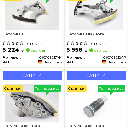
Натягувач
Натягувач ланцюга
0 відгуків
0 відгуків
5 224
5 558
₴
₴
сьогодні
сьогодні
Артикул:
06E109217AM
Артикул:
06E109218AP
VAG
Німеччина
VAG
Німеччина
КУПИТИ
КУПИТИ
Оригінал
Топ продажів
Оригінал
Топ продажів
Натягувач ланцюга
Натягувач ланцюга