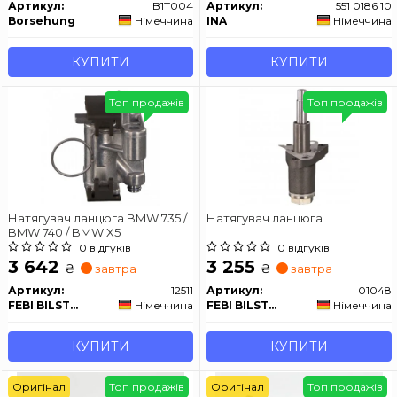
Артикул:
B1T004
Артикул:
551 0186 10
Borsehung
Німеччина
INA
Німеччина
КУПИТИ
КУПИТИ
Топ продажів
Топ продажів
Натягувач ланцюга BMW 735 /
Натягувач ланцюга
BMW 740 / BMW X5
0 відгуків
0 відгуків
3 642
3 255
₴
₴
завтра
завтра
Артикул:
12511
Артикул:
01048
FEBI BILSTEIN
Німеччина
FEBI BILSTEIN
Німеччина
КУПИТИ
КУПИТИ
Оригінал
Топ продажів
Оригінал
Топ продажів