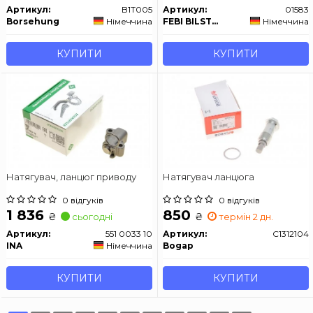
Артикул:
B1T005
Артикул:
01583
Borsehung
Німеччина
FEBI BILSTEIN
Німеччина
КУПИТИ
КУПИТИ
Натягувач, ланцюг приводу
Натягувач ланцюга
0 відгуків
0 відгуків
1 836
850
₴
₴
сьогодні
термін 2 дн.
Артикул:
551 0033 10
Артикул:
C1312104
INA
Німеччина
Bogap
КУПИТИ
КУПИТИ