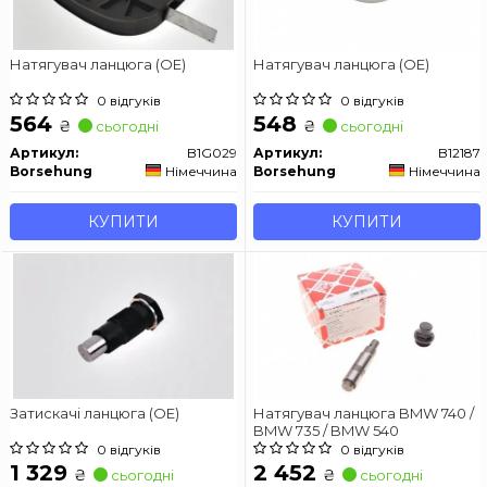
Натягувач ланцюга (OE)
Натягувач ланцюга (OE)
0 відгуків
0 відгуків
564
548
₴
₴
сьогодні
сьогодні
Артикул:
B1G029
Артикул:
B12187
Borsehung
Німеччина
Borsehung
Німеччина
КУПИТИ
КУПИТИ
Затискачі ланцюга (OE)
Натягувач ланцюга BMW 740 /
BMW 735 / BMW 540
0 відгуків
0 відгуків
1 329
2 452
₴
₴
сьогодні
сьогодні