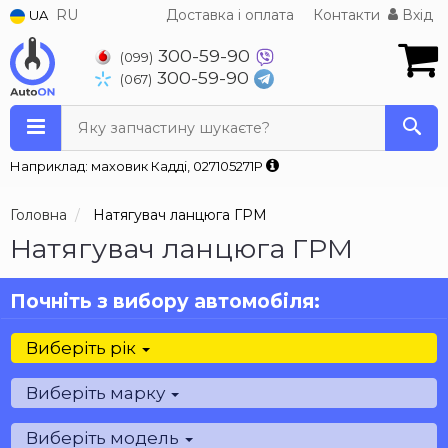
RU
Доставка і оплата
Контакти
Вхід
UA
300-59-90
(099)
300-59-90
(067)
Яку запчастину шукаєте?
Наприклад: маховик Кадді, 027105271P
Головна
Натягувач ланцюга ГРМ
Натягувач ланцюга ГРМ
Почніть з вибору автомобіля:
Виберіть рік
Виберіть марку
Виберіть модель