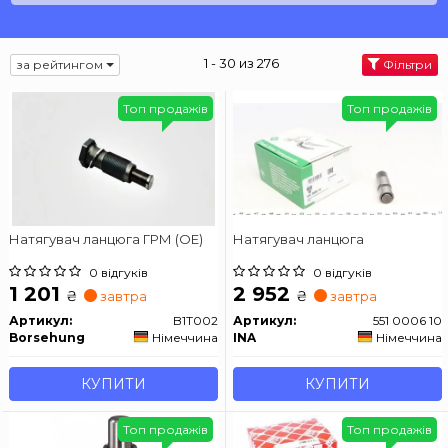
1 - 30 из 276
за рейтингом
Фільтри
Топ продажів
Топ продажів
Натягувач ланцюга ГРМ (OE)
Натягувач ланцюга
0 відгуків
0 відгуків
1 201
2 952
₴
₴
завтра
завтра
Артикул:
B1T002
Артикул:
551 0006 10
Borsehung
Німеччина
INA
Німеччина
КУПИТИ
КУПИТИ
Топ продажів
Топ продажів