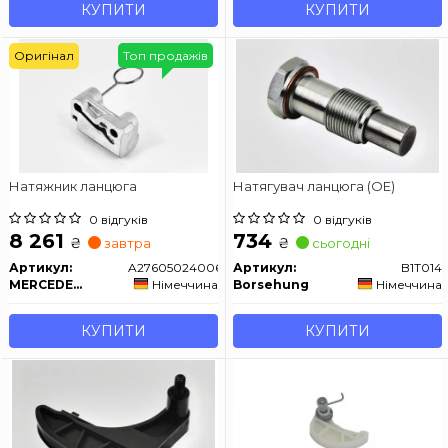
КУПИТИ
КУПИТИ
Оригінал
Топ продажів
Натяжник ланцюга
Натягувач ланцюга (OE)
0 відгуків
0 відгуків
8 261
734
₴
₴
завтра
сьогодні
Артикул:
A276050240064
Артикул:
B1T014
MERCEDES-BENZ
Німеччина
Borsehung
Німеччина
КУПИТИ
КУПИТИ