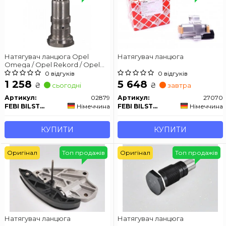
Натягувач ланцюга Opel
Натягувач ланцюга
Omega / Opel Rekord / Opel
Senator
0 відгуків
0 відгуків
1 258
5 648
₴
₴
сьогодні
завтра
Артикул:
02879
Артикул:
27070
FEBI BILSTEIN
Німеччина
FEBI BILSTEIN
Німеччина
КУПИТИ
КУПИТИ
Оригінал
Топ продажів
Оригінал
Топ продажів
Натягувач ланцюга
Натягувач ланцюга