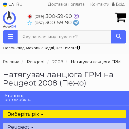
RU
Доставка і оплата
Контакти
Вхід
UA
300-59-90
(099)
300-59-90
(067)
Яку запчастину шукаєте?
Наприклад: маховик Кадді, 027105271P
Головна
Peugeot
2008
Натягувач ланцюга ГРМ
Натягувач ланцюга ГРМ на
Peugeot 2008 (Пежо)
Уточніть
автомобіль:
Виберіть рік
Peugeot