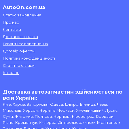
AutoOn.com.ua
Статус замовлення
Про нас
Контакти
Доставка і оплата
Гарантії та повернення
Договір оферти
Політика конфіденційності
Статті та огляди
Каталог
Доставка автозапчастин здійснюється по
всій Україні:
Київ, Харків, Запоріжжя, Одеса, Дніпро, Вінниця, Львів,
Миколаїв, Херсон, Чернігів, Черкаси, Хмельницький, Луцьк,
Суми, Житомир, Полтава, Чернівці, Кіровоград, Бровари,
Рівне, Кременчук, Ужгород, Дніпродзержинськ, Мелітополь,
Тернопіль, Бориспіль, Умань, Ірпінь, Ковель