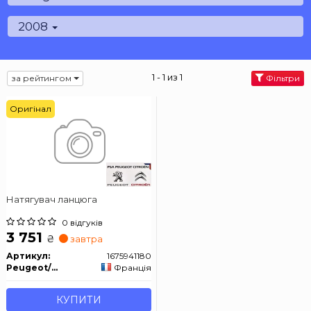
2008
1 - 1 из 1
за рейтингом
Фільтри
Оригінал
Натягувач ланцюга
0 відгуків
3 751
₴
завтра
Артикул:
1675941180
Peugeot/Citroen
Франція
КУПИТИ