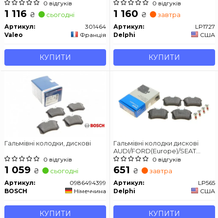
Berlingo/C2/C3/C4/208/307/Partner
0 відгуків
0 відгуків
"1,0-2,0 "F "96>>
1 116
1 160
₴
₴
сьогодні
завтра
Артикул:
301464
Артикул:
LP1727
Valeo
Франція
Delphi
США
КУПИТИ
КУПИТИ
Гальмівні колодки, дискові
Гальмівні колодки дискові
AUDI/FORD(Europe)/SEAT
S6,Galaxy,Galaxy,Alhambra
0 відгуків
0 відгуків
1 059
651
₴
₴
сьогодні
завтра
Артикул:
0986494399
Артикул:
LP565
BOSCH
Німеччина
Delphi
США
КУПИТИ
КУПИТИ