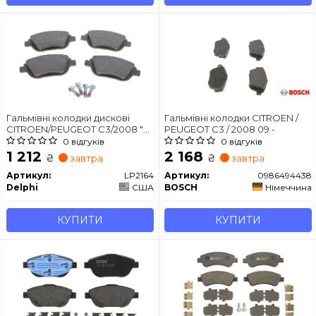
Гальмівні колодки дискові
Гальмівні колодки CITROEN /
CITROEN/PEUGEOT C3/2008 "F
PEUGEOT C3 / 2008 09 -
"09>>
0 відгуків
0 відгуків
1 212
2 168
₴
₴
завтра
завтра
Артикул:
LP2164
Артикул:
0986494438
Delphi
США
BOSCH
Німеччина
КУПИТИ
КУПИТИ