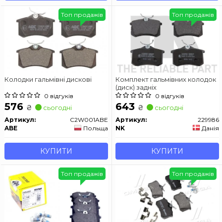
Топ продажів
Топ продажів
Колодки гальмівні дискові
Комплект гальмівних колодок
(диск) задніх
0 відгуків
0 відгуків
576
643
₴
₴
сьогодні
сьогодні
Артикул:
C2W001ABE
Артикул:
229986
ABE
Польща
NK
Данія
КУПИТИ
КУПИТИ
Топ продажів
Топ продажів