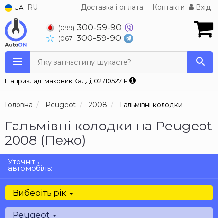
RU
Доставка і оплата
Контакти
Вхід
UA
300-59-90
(099)
300-59-90
(067)
Яку запчастину шукаєте?
Наприклад: маховик Кадді, 027105271P
Головна
Peugeot
2008
Гальмівні колодки
Гальмівні колодки на Peugeot
2008 (Пежо)
Уточніть
автомобіль:
Виберіть рік
Peugeot