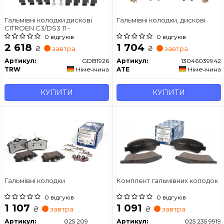
Гальмівні колодки дискові
Гальмівні колодки, дискові
CITROEN C3/DS3 11 -
0 відгуків
0 відгуків
2 618
1 704
₴
₴
завтра
завтра
Артикул:
GDB1926
Артикул:
13046039942
TRW
Німеччина
ATE
Німеччина
КУПИТИ
КУПИТИ
Гальмівні колодки
Комплект гальмівних колодок
0 відгуків
0 відгуків
1 107
1 091
₴
₴
завтра
завтра
Артикул:
025 209
Артикул:
025 235 9919