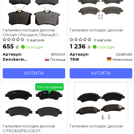
Гальмівні колодки дискові
Гальмівні колодки, дискові
Citroen / Peugeot / Renault /
VAG (17mm)
0 відгуків
0 відгуків
655
1 236
₴
₴
сьогодні
сьогодні
Артикул:
B110041
Артикул:
GDB1463
Denckermann
Польща
TRW
Німеччина
КУПИТИ
КУПИТИ
Топ продажів
Гальмівні колодки дискові
Гальмівні колодки, дискові
CITROEN/PEUGEOT