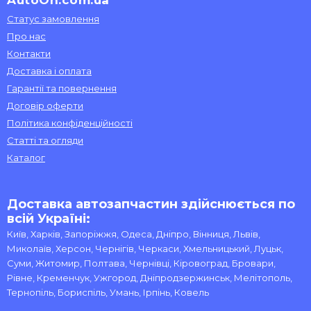
AutoOn.com.ua
Статус замовлення
Про нас
Контакти
Доставка і оплата
Гарантії та повернення
Договір оферти
Політика конфіденційності
Статті та огляди
Каталог
Доставка автозапчастин здійснюється по
всій Україні:
Київ, Харків, Запоріжжя, Одеса, Дніпро, Вінниця, Львів,
Миколаїв, Херсон, Чернігів, Черкаси, Хмельницький, Луцьк,
Суми, Житомир, Полтава, Чернівці, Кіровоград, Бровари,
Рівне, Кременчук, Ужгород, Дніпродзержинськ, Мелітополь,
Тернопіль, Бориспіль, Умань, Ірпінь, Ковель