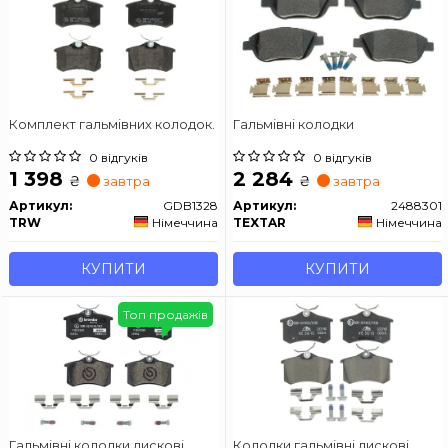
Комплект гальмівних колодок.
Гальмівні колодки
0 відгуків
0 відгуків
1 398
2 284
₴
₴
завтра
завтра
Артикул:
GDB1328
Артикул:
2488301
TRW
Німеччина
TEXTAR
Німеччина
КУПИТИ
КУПИТИ
Топ продажів
Гальмівні колодки дискові
Колодки гальмівні дискові