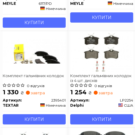
MEYLE
6117/PD
MEYLE
Німеччина
Німеччина
КУПИТИ
КУПИТИ
Комплект гальмівних колодок
Комплект гальмівних колодок
із 4 шт. дисків
0 відгуків
0 відгуків
1 330
1 254
₴
₴
завтра
завтра
Артикул:
2395401
Артикул:
LP2254
TEXTAR
Німеччина
Delphi
США
КУПИТИ
КУПИТИ