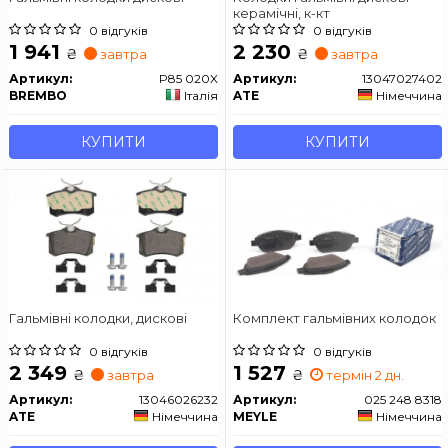
керамічні, к-кт
0 відгуків
0 відгуків
1 941
2 230
₴
₴
завтра
завтра
Артикул:
P85 020X
Артикул:
13047027402
BREMBO
Італія
ATE
Німеччина
КУПИТИ
КУПИТИ
Гальмівні колодки, дискові
Комплект гальмівних колодок
0 відгуків
0 відгуків
2 349
1 527
₴
₴
завтра
термін 2 дн.
Артикул:
13046026232
Артикул:
025 248 8318
ATE
Німеччина
MEYLE
Німеччина