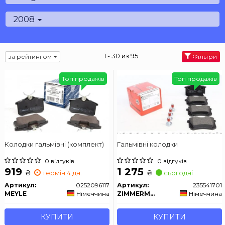
2008
1 - 30 из 95
за рейтингом
Фільтри
Топ продажів
Топ продажів
Колодки гальмівні (комплект)
Гальмівні колодки
0 відгуків
0 відгуків
919
1 275
₴
₴
термін 4 дн.
сьогодні
Артикул:
0252096117
Артикул:
235541701
MEYLE
Німеччина
ZIMMERMANN
Німеччина
КУПИТИ
КУПИТИ