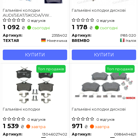
Гальмівні колодки
Гальмівні колодки дискові
AUDI/SEAT/SKODA/VW
A1/A3/Leon/Octavia/Golf "R
0 відгуків
0 відгуків
"03>>
1 092
1 178
₴
₴
сьогодні
сьогодні
Артикул:
2355402
Артикул:
P85 020
TEXTAR
Німеччина
BREMBO
Італія
КУПИТИ
КУПИТИ
Топ продажів
Топ продажів
Гальмівні колодки
Гальмівні колодки дискові
0 відгуків
0 відгуків
1 539
971
₴
₴
завтра
завтра
Артикул:
13046027402
Артикул:
0986494621