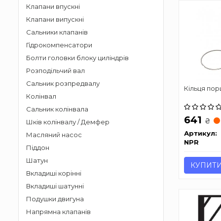
Клапани впускні
Клапани випускні
Сальники клапанів
Гідрокомпенсатори
Болти головки блоку циліндрів
Розподільчий вал
Сальник розпредвалу
Кільця пор
Колінвал
Сальник колінвала
641
₴
Шків колінвалу / Демфер
Артикул:
Масляний насос
NPR
Піддон
Шатун
КУПИТ
Вкладиші корінні
Вкладиші шатунні
Подушки двигуна
Напрямна клапанів