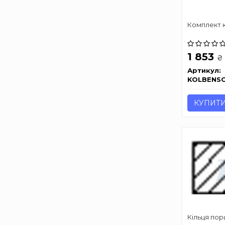
Комплект к
1 853
₴
Артикул:
KOLBENS
КУПИТ
Кільця пор