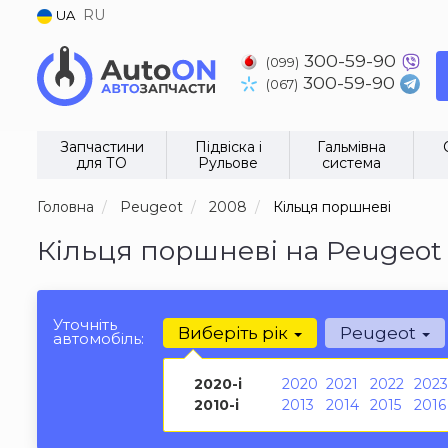
RU
UA
300-59-90
(099)
300-59-90
(067)
Запчастини
Підвіска і
Гальмівна
для ТО
Рульове
система
Головна
Peugeot
2008
Кільця поршневі
Кільця поршневі на Peugeot
Уточніть
Виберіть рік
Peugeot
автомобіль:
2020-і
2020
2021
2022
2023
2010-і
2013
2014
2015
2016