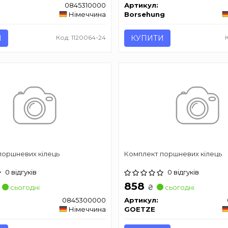
0845310000
Артикул:
Німеччина
Borsehung
И
Код: 1120064-24
КУПИТИ
поршневих кілець
Комплект поршневих кілець
0 відгуків
0 відгуків
858
₴
сьогодні
сьогодні
0845300000
Артикул:
Німеччина
GOETZE