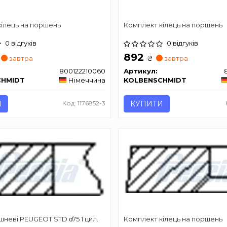
ілець на поршень
Комплект кілець на поршень
0 відгуків
0 відгуків
892
₴
завтра
завтра
800122210060
Артикул:
CHMIDT
Німеччина
KOLBENSCHMIDT
И
Код: 1176852-3
КУПИТИ
шневі PEUGEOT STD o̸75 1 цил.
Комплект кілець на поршень