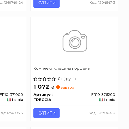
д: 1269749-24
КУПИТИ
Код: 1204547-3
Комплект кілець на поршень
0 відгуків
1 072
₴
завтра
FR10-371000
Артикул:
FR10-376200
Італія
FRECCIA
Італія
Код: 1256995-3
КУПИТИ
Код: 1257004-3