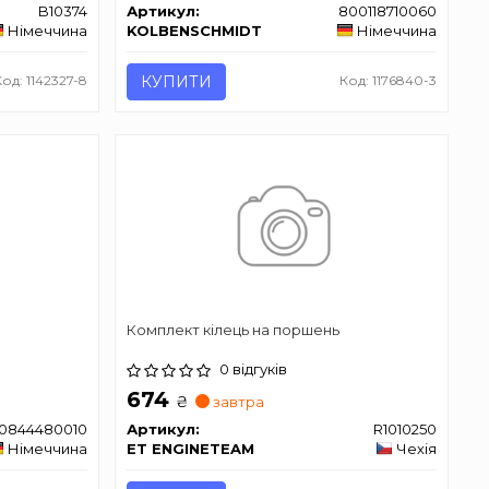
B10374
Артикул:
800118710060
Німеччина
KOLBENSCHMIDT
Німеччина
Код: 1142327-8
КУПИТИ
Код: 1176840-3
Комплект кілець на поршень
0 відгуків
674
₴
завтра
0844480010
Артикул:
R1010250
Німеччина
ET ENGINETEAM
Чехія