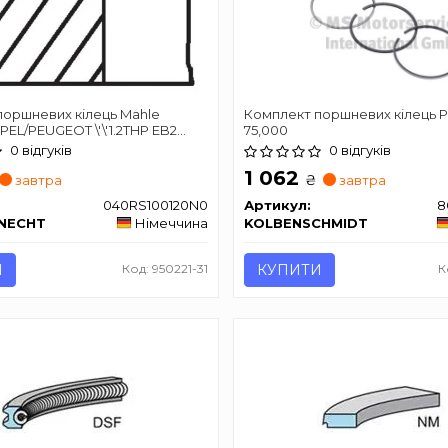
поршневих кілець Mahle
Комплект поршневих кілець 
EL/PEUGEOT \'\'1.2THP EB2
75,000
0 відгуків
0 відгуків
1 062
₴
завтра
завтра
040RS100120N0
Артикул:
8
KNECHT
Німеччина
KOLBENSCHMIDT
И
Код: 950221-31
КУПИТИ
К