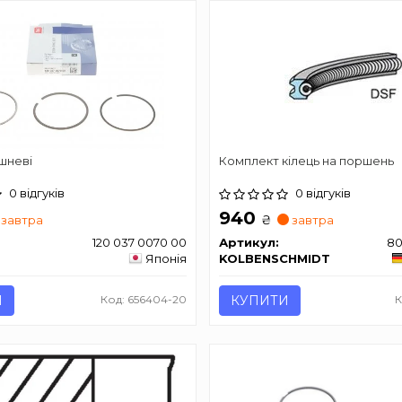
шневі
Комплект кілець на поршень
0 відгуків
0 відгуків
940
₴
завтра
завтра
120 037 0070 00
Артикул:
80
Японія
KOLBENSCHMIDT
И
Код: 656404-20
КУПИТИ
К