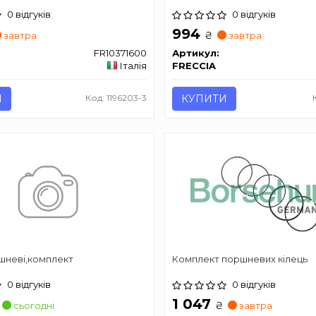
0 відгуків
0 відгуків
994
₴
завтра
завтра
FR10371600
Артикул:
Італія
FRECCIA
И
Код: 1196203-3
КУПИТИ
шневі,комплект
Комплект поршневих кілець
0 відгуків
0 відгуків
1 047
₴
сьогодні
завтра