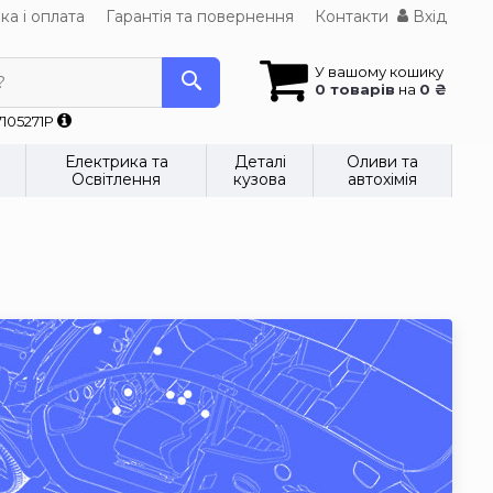
ка і оплата
Гарантія та повернення
Контакти
Вхід
У вашому кошику
?
0 товарів
на
0 ₴
7105271P
Електрика та
Деталі
Оливи та
Освітлення
кузова
автохімія