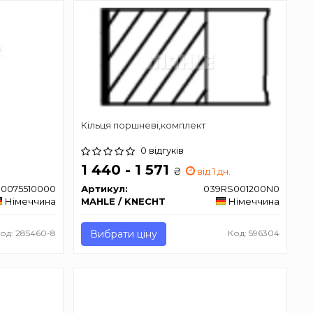
Кільця поршневі,комплект
0 відгуків
1 440 - 1 571
₴
від 1 дн.
0075510000
Артикул:
039RS001200N0
Німеччина
MAHLE / KNECHT
Німеччина
од: 285460-8
Вибрати ціну
Код: 596304