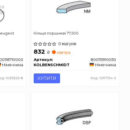
Peugeot
Кільця поршневі 77,500
0 відгуків
832
₴
завтра
00118710000
Артикул:
800115910050
Німеччина
KOLBENSCHMIDT
Німеччина
од: 1035323-8
КУПИТИ
Код: 1097134-3