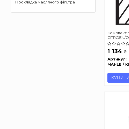
Прокладка масляного фільтра
Комплект 
CITROEN/OP
\'\'13>>
1 134
₴
Артикул:
MAHLE / 
КУПИТ