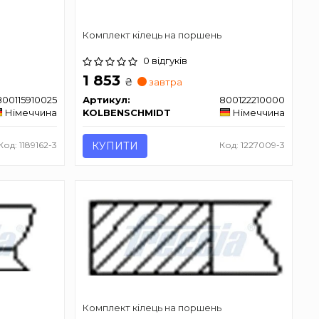
Комплект кілець на поршень
0 відгуків
1 853
₴
завтра
800115910025
Артикул:
800122210000
Німеччина
KOLBENSCHMIDT
Німеччина
Код: 1189162-3
КУПИТИ
Код: 1227009-3
Комплект кілець на поршень