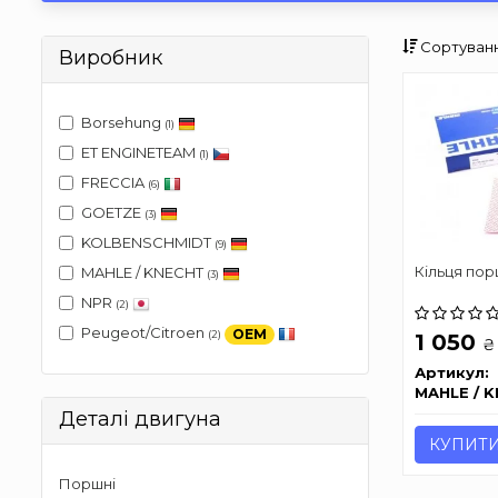
Сортуванн
Виробник
Borsehung
(1)
ET ENGINETEAM
(1)
FRECCIA
(6)
GOETZE
(3)
KOLBENSCHMIDT
(9)
Кільця пор
MAHLE / KNECHT
(3)
NPR
(2)
Peugeot/Citroen
OEM
(2)
1 050
₴
Артикул:
MAHLE / 
Деталі двигуна
КУПИТ
Поршні