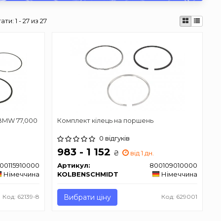
тати:
1 - 27 из 27
 BMW 77,000
Комплект кілець на поршень
0 відгуків
983 - 1 152
₴
від 1 дн.
00115910000
Артикул:
800109010000
Німеччина
KOLBENSCHMIDT
Німеччина
Код: 62139-8
Вибрати ціну
Код: 629001