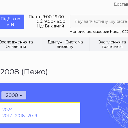
Достав
Пн-пт:
9:00-19:00
Підбір по
Сб:
9:00-16:00
Яку запчастину шукаєте
VIN
Нд:
Вихідний
Наприклад: маховик Кадді, 02
Охолодження та
Двигун і Система
Зчеплення та
Опалення
вихлопу
трансмісія
 2008 (Пежо)
2008
2024
2017
2018
2019