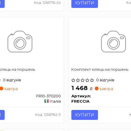
И
Код: 1269715-24
КУПИТИ
Ко
ілець на поршень
Комплект кілець на поршень
0 відгуків
0 відгуків
1 468
₴
завтра
завтра
FR10-370200
Артикул:
Італія
FRECCIA
И
Код: 1256782-3
КУПИТИ