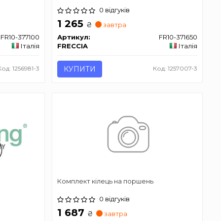
0 відгуків
1 265
₴
завтра
FR10-377100
Артикул:
FR10-371650
Італія
FRECCIA
Італія
Код: 1256981-3
КУПИТИ
Код: 1257007-3
Комплект кілець на поршень
0 відгуків
1 687
₴
завтра