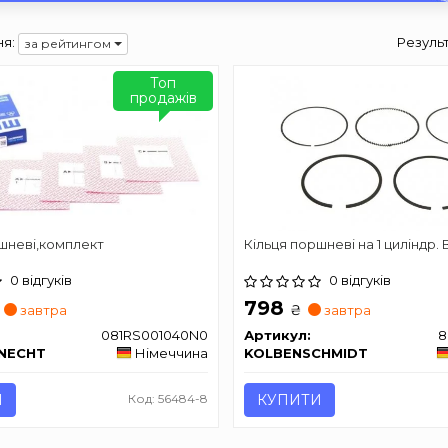
я:
Резуль
за рейтингом
Топ
продажів
шневі,комплект
Кільця поршневі на 1 циліндр.
0 відгуків
0 відгуків
798
₴
завтра
завтра
081RS001040N0
Артикул:
8
KNECHT
Німеччина
KOLBENSCHMIDT
И
Код: 56484-8
КУПИТИ