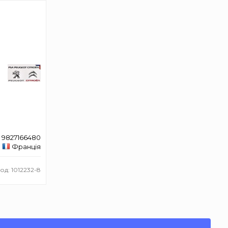
9827166480
Франція
од: 1012232-8