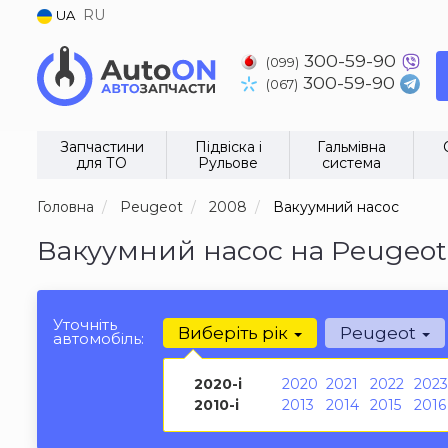
RU
UA
300-59-90
(099)
300-59-90
(067)
Запчастини
Підвіска і
Гальмівна
для ТО
Рульове
система
Головна
Peugeot
2008
Вакуумний насос
Вакуумний насос на Peugeot
Уточніть
Виберіть рік
Peugeot
автомобіль:
2020-і
2020
2021
2022
2023
2010-і
2013
2014
2015
2016