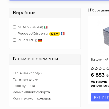
Сортуванн
Виробник
MEAT&DORIA
(2)
Peugeot/Citroen
OEM
(2)
PIERBURG
(1)
Гальмівні елементи
Вакуумний 
Гальмівні колодки
6 853
₴
Гальмівні диски
Артикул:
Трос ручника
PIERBURG
Ремкомплект супорта
КУПИТ
Комплектуючі колодок