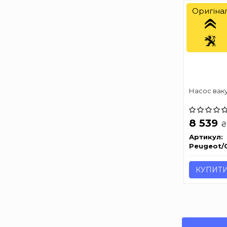
Оригіна
Насос вак
8 539
₴
Артикул:
Peugeot/C
КУПИТ