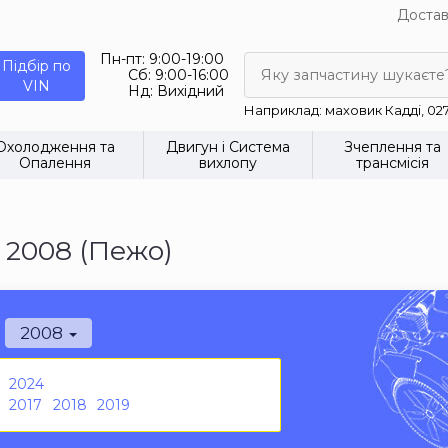
Достав
Пн-пт:
9:00-19:00
Підбір по
Сб:
9:00-16:00
Яку запчастину шукаєте
VIN
Нд:
Вихідний
Наприклад: маховик Кадді, 02
Охолодження та
Двигун і Система
Зчеплення та
Опалення
вихлопу
трансмісія
 2008 (Пежо)
2008
2024
2017
2018
2019