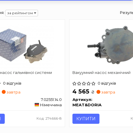
я:
Резул
за рейтингом
насос гальмівної системи
Вакуумний насос механічний
0 відгуків
0 відгуків
4 565
₴
завтра
завтра
7.02551.14.0
Артикул:
Німеччина
MEAT&DORIA
И
Код: 274666-8
КУПИТИ
К