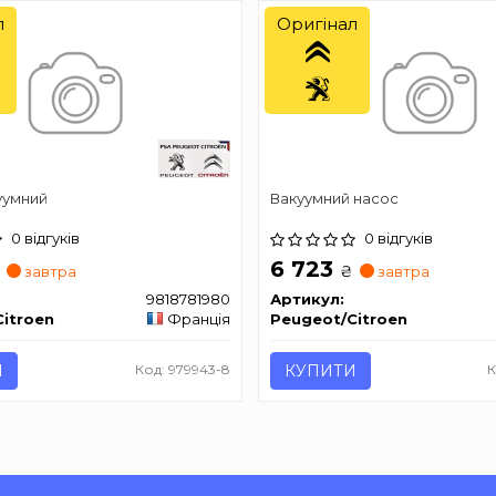
л
Оригінал
уумний
Вакуумний насос
0 відгуків
0 відгуків
6 723
₴
завтра
завтра
9818781980
Артикул:
itroen
Франція
Peugeot/Citroen
И
Код: 979943-8
КУПИТИ
К