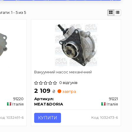
ьтати:
1 - 5 из 5
Вакуумний насос механічний
0 відгуків
2 109
₴
завтра
91220
Артикул:
91221
Італія
MEAT&DORIA
Італія
од: 1032491-6
КУПИТИ
Код: 1032473-6