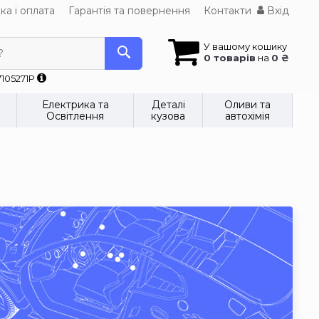
ка і оплата
Гарантія та повернення
Контакти
Вхід
У вашому кошику
?
0 товарів
на
0 ₴
7105271P
Електрика та
Деталі
Оливи та
Освітлення
кузова
автохімія