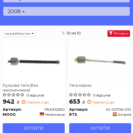
2008
1 - 10 из 10
за рейтингом
Фільтри
Рульова тяга (без
Тяга керма
наконечника)
0 відгуків
0 відгуків
942
653
₴
₴
термін 2 дн.
термін 2 дн.
Артикул:
PEAX12630
Артикул:
92-00726-010
MOOG
Німеччина
RTS
Іспанія
КУПИТИ
КУПИТИ