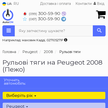
RU
Доставка і оплата
Контакти
Вхід
UA
300-59-90
(099)
300-59-90
(067)
Яку запчастину шукаєте?
Наприклад: маховик Кадді, 027105271P
Головна
Peugeot
2008
Рульові тяги
Рульові тяги на Peugeot 2008
(Пежо)
Уточніть
автомобіль:
Виберіть рік
Peugeot