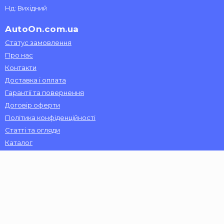
Нд: Вихідний
AutoOn.com.ua
Статус замовлення
Про нас
Контакти
Доставка і оплата
Гарантії та повернення
Договір оферти
Політика конфіденційності
Статті та огляди
Каталог
Доставка автозапчастин здійснюється по
всій Україні:
Київ, Харків, Запоріжжя, Одеса, Дніпро, Вінниця, Львів,
Миколаїв, Херсон, Чернігів, Черкаси, Хмельницький, Луцьк,
Суми, Житомир, Полтава, Чернівці, Кіровоград, Бровари,