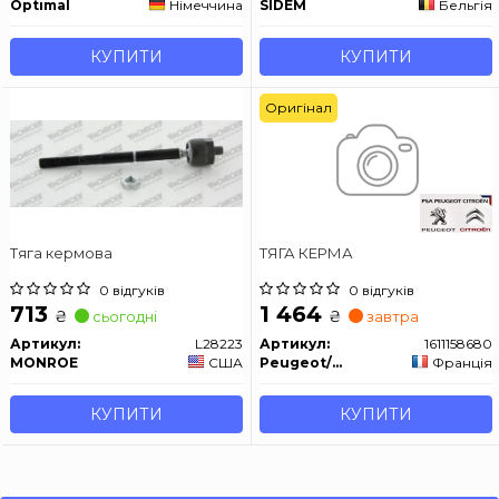
Optimal
Німеччина
SIDEM
Бельгія
КУПИТИ
КУПИТИ
Оригінал
Тяга кермова
ТЯГА КЕРМА
0 відгуків
0 відгуків
713
1 464
₴
₴
сьогодні
завтра
Артикул:
L28223
Артикул:
1611158680
MONROE
США
Peugeot/Citroen
Франція
КУПИТИ
КУПИТИ