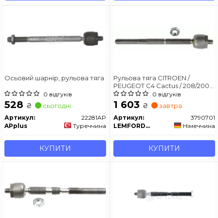
Осьовий шарнір, рульова тяга
Рульова тяга CITROEN /
PEUGEOT C4 Cactus / 208/2008
03 -
0 відгуків
0 відгуків
528
1 603
₴
₴
сьогодні
завтра
Артикул:
22281AP
Артикул:
3790701
APplus
Туреччина
LEMFORDER
Німеччина
КУПИТИ
КУПИТИ