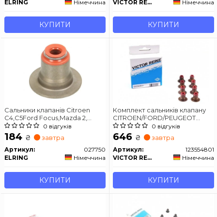
ELRING
Німеччина
VICTOR REINZ
Німеччина
КУПИТИ
КУПИТИ
Сальники клапанів Citroen
Комплект сальників клапану
C4,C5Ford Focus,Mazda 2,
CITROEN/FORD/PEUGEOT
Peugeot 208,308,Toyota
1,4HDi 01-
0 відгуків
0 відгуків
Aygo,Volvo C30, S40, S60, S80,
184
646
₴
₴
завтра
завтра
V50, V70 1.4D/1.6D 01-
Артикул:
027750
Артикул:
123554801
ELRING
Німеччина
VICTOR REINZ
Німеччина
КУПИТИ
КУПИТИ