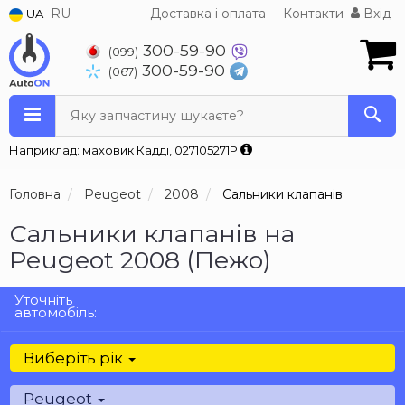
RU
Доставка і оплата
Контакти
Вхід
UA
300-59-90
(099)
300-59-90
(067)
Яку запчастину шукаєте?
Наприклад: маховик Кадді, 027105271P
Головна
Peugeot
2008
Сальники клапанів
Сальники клапанів на
Peugeot 2008 (Пежо)
Уточніть
автомобіль:
Виберіть рік
Peugeot