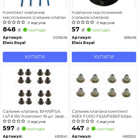
Комплект ковпачків
Ковпачок маслознімний
маслознімних (сальник клапан
(сальник клапана)
0 відгуків
0 відгуків
848
57
₴
₴
сьогодні
сьогодні
Артикул:
9015416
Артикул:
1615416
Elwis Royal
Elwis Royal
КУПИТИ
КУПИТИ
Сальник клапана. BMW/PSA
Сальник клапана комплект
1.4/1.6 16V Комплект 16 шт. (вир-
IN/EX FORD F6JA/F6JB/F6J(вир-
во Payen)
во Payen)
0 відгуків
0 відгуків
597
447
₴
₴
сьогодні
сьогодні
Артикул:
HR5141
Артикул:
HR5120