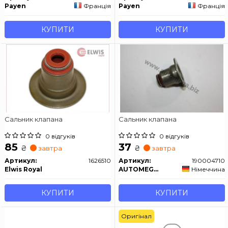
Payen
Франція
Payen
Франція
КУПИТИ
КУПИТИ
Сальник клапана
Сальник клапана
0 відгуків
0 відгуків
85
37
₴
₴
завтра
завтра
Артикул:
1626510
Артикул:
190004710
Elwis Royal
AUTOMEGA / Dello
Німеччина
КУПИТИ
КУПИТИ
Оригінал