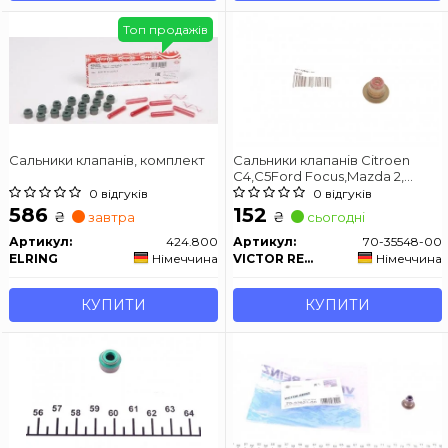
Топ продажів
Сальники клапанів, комплект
Сальники клапанів Citroen
C4,C5Ford Focus,Mazda 2,
Peugeot 208,308,Toyota
0 відгуків
0 відгуків
Aygo,Volvo C30, S40, S60, S80,
586
152
₴
₴
завтра
сьогодні
V50, V70 1.4D/1.6D 01-
Артикул:
424.800
Артикул:
70-35548-00
ELRING
Німеччина
VICTOR REINZ
Німеччина
КУПИТИ
КУПИТИ