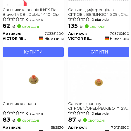
Сальники клапанів IN/EX Fiat
Сальник диференціала
Bravo 1.4 08-, Doblo 1.4 10- Opel
CITROËN BERLINGO 1.6 09-, C4
Movano 2.3 CDTI 10-, Vivaro 2.0
1.6 08- OPEL GRANDLAND X 1.6
0 відгуків
0 відгуків
CDTI 06- Nissan Primastar dCi
18- BMW 3(F30/F80)316i 12-16
62
135
₴
₴
сьогодні
сьогодні
90/dCi 120 06-, Qashqai 2.0 dCi
07- Renault Master 2.3 dCi 10-,
Артикул:
703351200
Артикул:
703762100
Megane 2.0 dCi 05-, Trafic 2.0
VICTOR REINZ
Німеччина
VICTOR REINZ
Німеччина
dCi 06-
КУПИТИ
КУПИТИ
Сальник клапана
Сальник клапану
CITROEN/OPEL/PEUGEOT''1.2VTI
EB2''12>>
0 відгуків
0 відгуків
83
87
₴
₴
сьогодні
сьогодні
Артикул:
582530
Артикул:
701215500