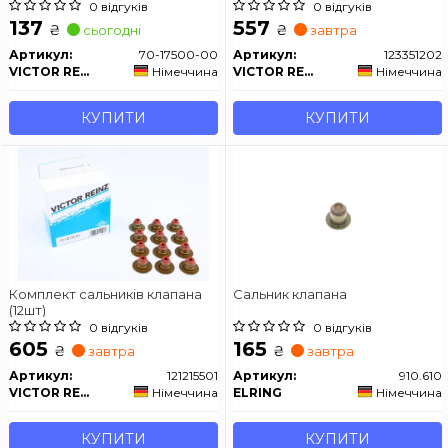
RENAULT Berlingo, Partner, C2,
0 відгуків
0 відгуків
C4, Xsara, 206,307
137
557
₴
₴
сьогодні
завтра
Артикул:
70-17500-00
Артикул:
123351202
VICTOR REINZ
Німеччина
VICTOR REINZ
Німеччина
КУПИТИ
КУПИТИ
Комплект сальників клапана
Сальник клапана
(12шт)
0 відгуків
0 відгуків
605
165
₴
₴
завтра
завтра
Артикул:
121215501
Артикул:
910.610
VICTOR REINZ
Німеччина
ELRING
Німеччина
КУПИТИ
КУПИТИ