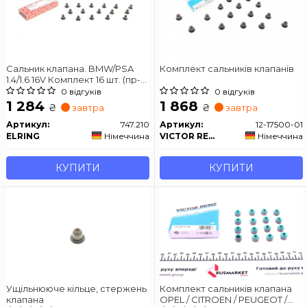
Сальник клапана. BMW/PSA
Комплект сальників клапанів
1.4/1.6 16V Комплект 16 шт. (пр-
во Elring)
0 відгуків
0 відгуків
1 284
1 868
₴
₴
завтра
завтра
Артикул:
747.210
Артикул:
12-17500-01
ELRING
Німеччина
VICTOR REINZ
Німеччина
КУПИТИ
КУПИТИ
Ущільнююче кільце, стержень
Комплект сальників клапана
клапана
OPEL / CITROEN / PEUGEOT /