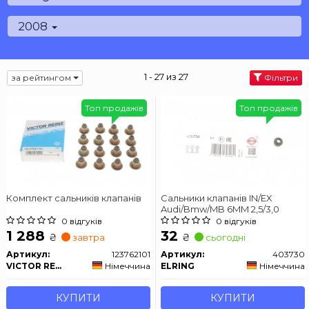
2008
1 - 27 из 27
за рейтингом
Фільтри
Топ продажів
Топ продажів
Комплект сальників клапанів
Сальники клапанів IN/EX
Audi/Bmw/MB 6MM 2,5/3,0
0 відгуків
0 відгуків
1 288
32
₴
₴
завтра
сьогодні
Артикул:
123762101
Артикул:
403730
VICTOR REINZ
Німеччина
ELRING
Німеччина
КУПИТИ
КУПИТИ