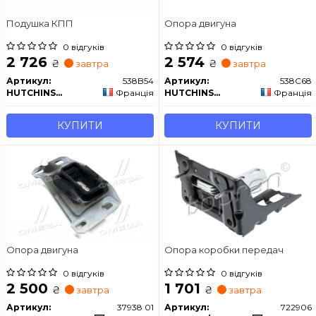
Подушка КПП
Опора двигуна
0 відгуків
0 відгуків
2 726
2 574
₴
₴
завтра
завтра
Артикул:
538B54
Артикул:
538C68
HUTCHINSON
Франція
HUTCHINSON
Франція
КУПИТИ
КУПИТИ
Опора двигуна
Опора коробки передач
0 відгуків
0 відгуків
2 500
1 701
₴
₴
завтра
завтра
Артикул:
37938 01
Артикул:
722906