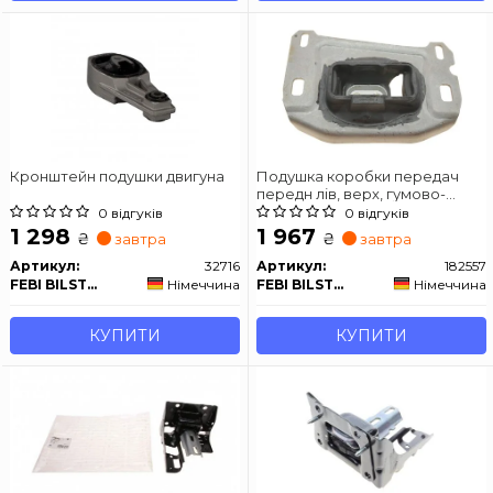
Кронштейн подушки двигуна
Подушка коробки передач
передн лів, верх, гумово-
металев. DS DS 7 CITROEN
0 відгуків
0 відгуків
BERLINGO, C3 AIRCROSS I, C4
1 298
1 967
₴
₴
завтра
завтра
CACTUS, C4 GRAND PICASSO II,
C4 PICASSO II, C4
Артикул:
32716
Артикул:
182557
SPACETOURER, C5 AIRCROSS
FEBI BILSTEIN
Німеччина
FEBI BILSTEIN
Німеччина
1.2-2.0D 01.13-
КУПИТИ
КУПИТИ