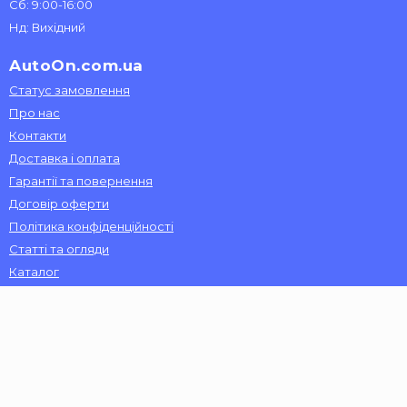
Сб: 9:00-16:00
Нд: Вихідний
AutoOn.com.ua
Статус замовлення
Про нас
Контакти
Доставка і оплата
Гарантії та повернення
Договір оферти
Політика конфіденційності
Статті та огляди
Каталог
Доставка автозапчастин здійснюється по
всій Україні:
Київ, Харків, Запоріжжя, Одеса, Дніпро, Вінниця, Львів,
Миколаїв, Херсон, Чернігів, Черкаси, Хмельницький, Луцьк,