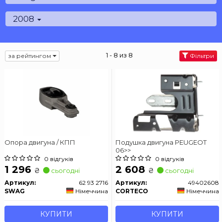
2008
1 - 8 из 8
за рейтингом
Фільтри
Опора двигуна / КПП
Подушка двигуна PEUGEOT
06>>
0 відгуків
0 відгуків
1 296
2 608
₴
₴
сьогодні
сьогодні
Артикул:
62 93 2716
Артикул:
49402608
SWAG
Німеччина
CORTECO
Німеччина
КУПИТИ
КУПИТИ