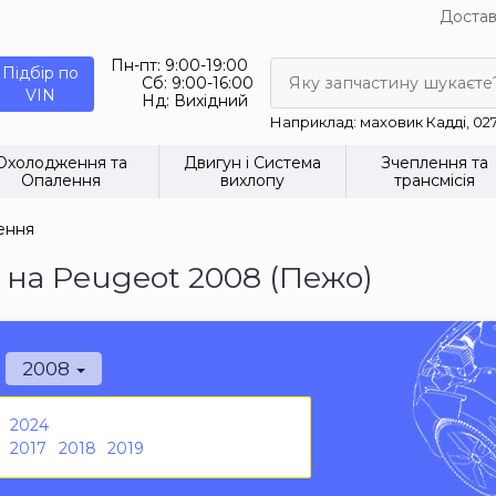
Достав
Пн-пт:
9:00-19:00
Підбір по
Сб:
9:00-16:00
Яку запчастину шукаєте
VIN
Нд:
Вихідний
Наприклад: маховик Кадді, 02
Охолодження та
Двигун і Система
Зчеплення та
Опалення
вихлопу
трансмісія
ення
на Peugeot 2008 (Пежо)
2008
2024
2017
2018
2019