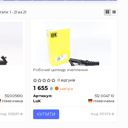
тати:
1 - 21 из 21
Робочий циліндр зчеплення
0 відгуків
1 655
₴
завтра
512005610
Артикул:
512 0047 10
Німеччина
LuK
Німеччина
Код: 335537-8
КУПИТИ
Код: 517273-8