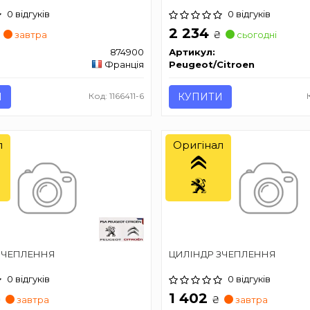
0 відгуків
0 відгуків
2 234
₴
завтра
сьогодні
874900
Артикул:
Франція
Peugeot/Citroen
И
Код: 1166411-6
КУПИТИ
л
Оригінал
ЗЧЕПЛЕННЯ
ЦИЛІНДР ЗЧЕПЛЕННЯ
0 відгуків
0 відгуків
1 402
₴
₴
завтра
завтра