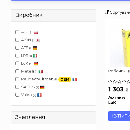
Сортуванн
Виробник
ABE
(1)
AISIN
(1)
ATE
(1)
LPR
(1)
LuK
(4)
Робочий ц
Metelli
(1)
Peugeot/Citroen
OEM
(8)
SACHS
(2)
1 303
₴
Valeo
(2)
Артикул:
LuK
КУПИТ
Зчеплення