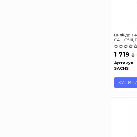
Циліндр зч
C4 II, C5 II
во SACHS)
1 719
₴
Артикул:
SACHS
КУПИТ