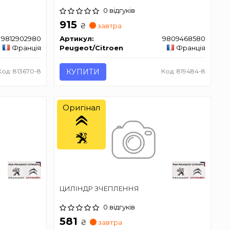
0 відгуків
915
₴
завтра
9812902980
Артикул:
9809468580
Франція
Peugeot/Citroen
Франція
Код: 813670-8
КУПИТИ
Код: 819484-8
Оригінал
ЦИЛІНДР ЗЧЕПЛЕННЯ
0 відгуків
581
₴
завтра