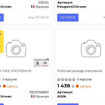
2182Z4
Артикул:
itroen
Франція
Peugeot/Citroen
И
Код: 970292-8
КУПИТИ
л
. МЕХ. ЗЧЕПЛЕННЯ
Робочий циліндр зчеплення
0 відгуків
0 відгуків
1 438
₴
₴
завтра
завтра
9805756880
Артикул:
itroen
Франція
AISIN