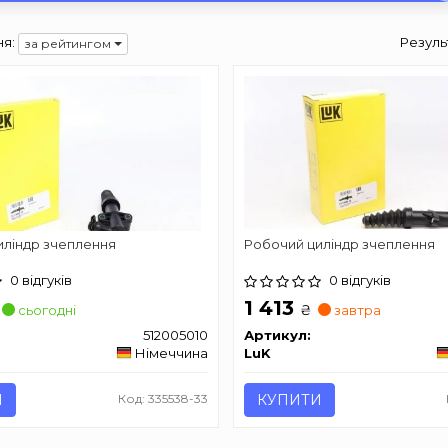
я:
Резуль
за рейтингом
иліндр зчеплення
Робочий циліндр зчеплення
0 відгуків
0 відгуків
1 413
₴
сьогодні
завтра
512005010
Артикул:
Німеччина
LuK
И
Код: 335538-33
КУПИТИ