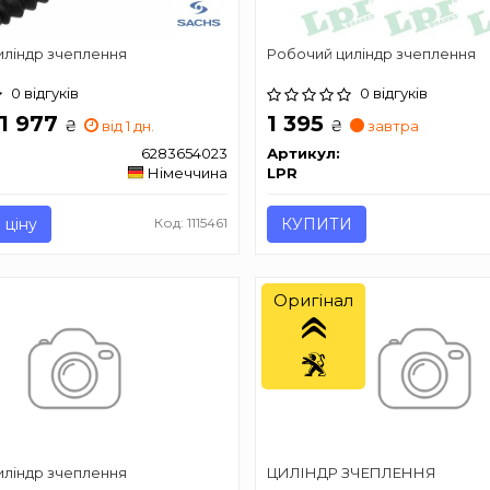
иліндр зчеплення
Робочий циліндр зчеплення
0 відгуків
0 відгуків
 1 977
1 395
₴
₴
від 1 дн.
завтра
6283654023
Артикул:
Німеччина
LPR
 ціну
Код: 1115461
КУПИТИ
Оригінал
иліндр зчеплення
ЦИЛІНДР ЗЧЕПЛЕННЯ