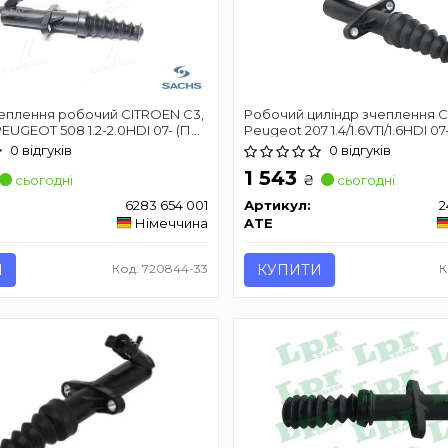
еплення робочий CITROEN C3,
Робочий циліндр зчеплення Ci
I, PEUGEOT 508 1.2-2.0HDI 07- (Пр-
Peugeot 207 1.4/1.6VTI/1.6HDI 07
0 відгуків
0 відгуків
1 543
₴
сьогодні
сьогодні
6283 654 001
Артикул:
2
Німеччина
ATE
И
Код: 720844-33
КУПИТИ
К