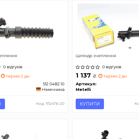
чеплення
Циліндр зчеплення
0 відгуків
0 відгуків
1 137
₴
термін 2 дн.
термін 2 дн.
512 0482 10
Артикул:
Німеччина
Metelli
И
Код: 1112476-20
КУПИТИ
Ко