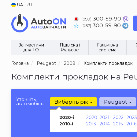
RU
UA
300-59-90
(099)
300-59-90
(067)
Запчастини
Підвіска і
Гальмівна
для ТО
Рульове
система
Головна
Peugeot
2008
Комплекти прокладок
Комплекти прокладок на Peu
Уточніть
Виберіть рік
Peugeot
автомобіль:
2020-і
2020
2021
2022
2023
2010-і
2013
2014
2015
2016