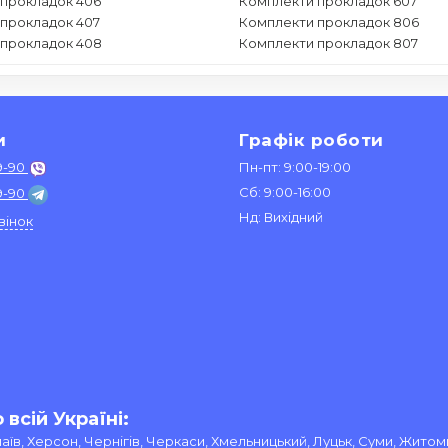
прокладок 406
Комплекти прокладок 607
прокладок 407
Комплекти прокладок 806
 прокладок 408
Комплекти прокладок 807
и
Графік роботи
9-90
Пн-пт: 9:00-19:00
Сб: 9:00-16:00
9-90
Нд: Вихідний
вінок
всій Україні:
олаїв, Херсон, Чернігів, Черкаси, Хмельницький, Луцьк, Суми, Житом