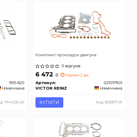
Комплект прокладок двигуна
0 відгуків
6 472
₴
термін 2 дн.
995.620
Артикул:
021017901
Німеччина
VICTOR REINZ
Німеччина
д: 794026-20
КУПИТИ
Код: 833577-31