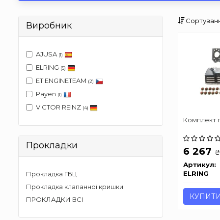
Сортуванн
Виробник
AJUSA
(1)
ELRING
(5)
ET ENGINETEAM
(2)
Payen
(1)
VICTOR REINZ
(4)
Комплект 
Прокладки
6 267
Артикул:
ELRING
Прокладка ГБЦ
Прокладка клапанної кришки
КУПИТ
ПРОКЛАДКИ ВСІ