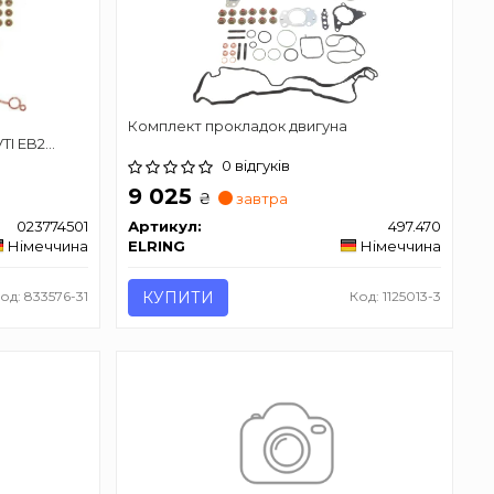
Комплект прокладок двигуна
TI EB2
0 відгуків
9 025
₴
завтра
023774501
Артикул:
497.470
Німеччина
ELRING
Німеччина
од: 833576-31
КУПИТИ
Код: 1125013-3