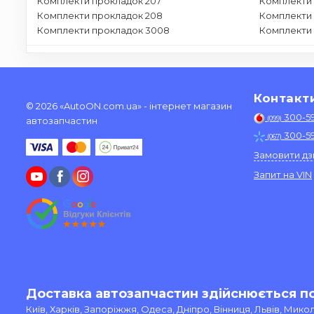
Комплекти прокладок 207
Комплекти 
Комплекти прокладок 208
Комплекти 
Комплекти прокладок 3008
Комплекти
Контакт
© 2026 «AutoON.com.ua» - інтернет магазин
300-5
(099)
автозапчастин
300-5
(067)
Замовити дз
Запит на VIN
Доставка автозапчастин здійснюється по 
Київ, Харків, Запоріжжя, Одеса, Дніпро, Вінниця, Львів, Мик