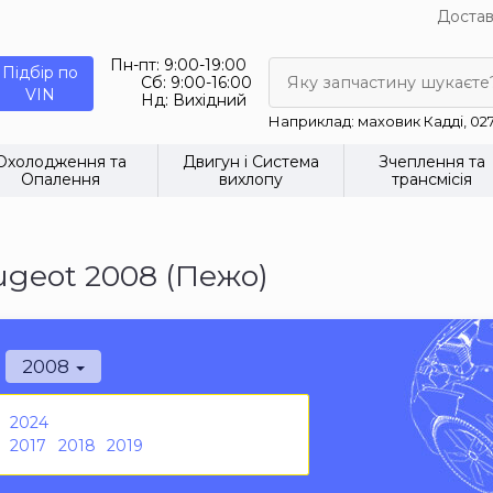
Достав
Пн-пт:
9:00-19:00
Підбір по
Сб:
9:00-16:00
Яку запчастину шукаєте
VIN
Нд:
Вихідний
Наприклад: маховик Кадді, 02
Охолодження та
Двигун і Система
Зчеплення та
Опалення
вихлопу
трансмісія
geot 2008 (Пежо)
2008
2024
2017
2018
2019