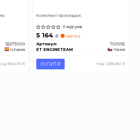
ль
Комплект прокладок
0 відгуків
5 164
₴
завтра
52273000
Артикул:
TS0052
Іспанія
ET ENGINETEAM
Чехія
Код: 854031-8
КУПИТИ
Код: 1238260-3