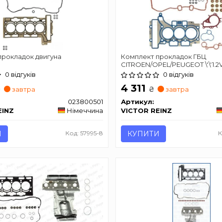
прокладок двигуна
Комплект прокладок ГБЦ
CITROEN/OPEL/PEUGEOT \'\'1.2V
\'\'12>>
0 відгуків
0 відгуків
4 311
₴
₴
завтра
завтра
023800501
Артикул:
EINZ
Німеччина
VICTOR REINZ
И
Код: 57995-8
КУПИТИ
К