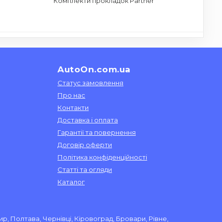
Комплекти прокладок Partner
AutoOn.com.ua
Статус замовлення
Про нас
Контакти
Доставка і оплата
Гарантії та повернення
Договір оферти
Політика конфіденційності
Статті та огляди
Каталог
ир, Полтава, Чернівці, Кіровоград, Бровари, Рівне,