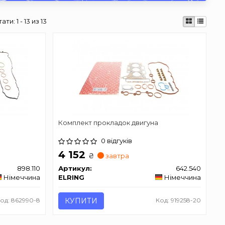
тати:
1 - 13 из 13
Комплект прокладок двигуна
0 відгуків
4 152
₴
завтра
898.110
Артикул:
642.540
Німеччина
ELRING
Німеччина
од: 862990-8
КУПИТИ
Код: 919258-20