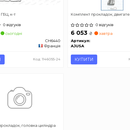
ГБЦ, к-т
Комплект прокладок, двигате
0 відгуків
0 відгуків
6 053
₴
сьогодні
завтра
CH6440
Артикул:
Франція
AJUSA
И
Код: 1146055-24
КУПИТИ
рокладок, головка циліндра