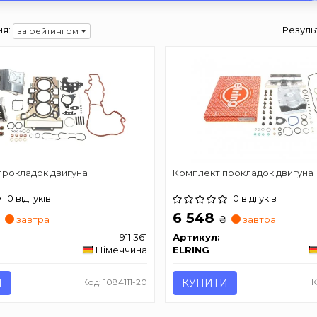
я:
Резуль
за рейтингом
прокладок двигуна
Комплект прокладок двигуна
0 відгуків
0 відгуків
6 548
₴
₴
завтра
завтра
911.361
Артикул:
Німеччина
ELRING
И
Код: 1084111-20
КУПИТИ
К