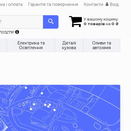
ка і оплата
Гарантія та повернення
Контакти
Вхід
У вашому кошику
?
0 товарів
на
0 ₴
7105271P
Електрика та
Деталі
Оливи та
Освітлення
кузова
автохімія