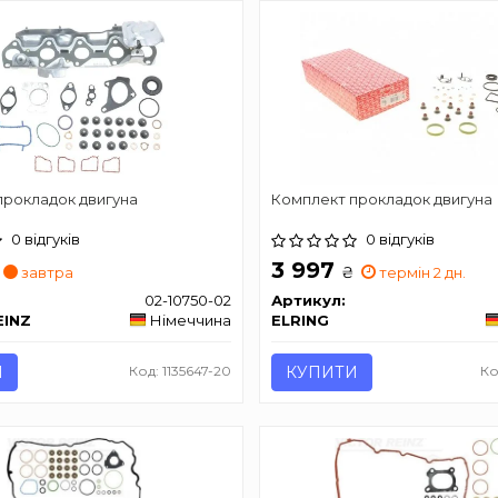
прокладок двигуна
Комплект прокладок двигуна
0 відгуків
0 відгуків
3 997
₴
завтра
термін 2 дн.
02-10750-02
Артикул:
EINZ
Німеччина
ELRING
И
Код: 1135647-20
КУПИТИ
Ко