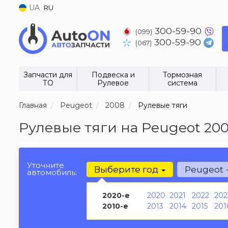
UA
RU
300-59-90
(099)
300-59-90
(067)
Запчасти для
Подвеска и
Тормозная
ТО
Рулевое
система
Главная
Peugeot
2008
Рулевые тяги
Рулевые тяги на Peugeot 200
Уточните
Выберите год
Peugeot
автомобиль:
2020-е
2020
2021
2022
202
2010-е
2013
2014
2015
201