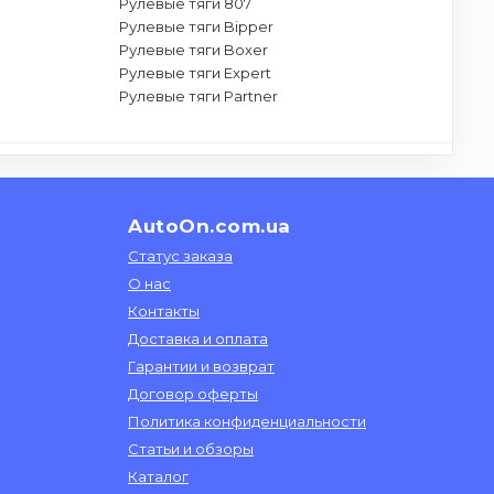
Рулевые тяги 807
Рулевые тяги Bipper
Рулевые тяги Boxer
Рулевые тяги Expert
Рулевые тяги Partner
AutoOn.com.ua
Статус заказа
О нас
Контакты
Доставка и оплата
Гарантии и возврат
Договор оферты
Политика конфиденциальности
Статьи и обзоры
Каталог