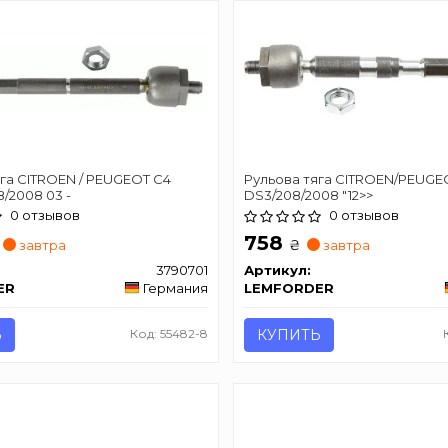
га CITROEN / PEUGEOT C4
Рульова тяга CITROEN/PEUGE
8/2008 03 -
DS3/208/2008 "12>>
0 отзывов
0 отзывов
758
₴
завтра
завтра
3790701
Артикул:
ER
Германия
LEMFORDER
Ь
Код: 55482-8
КУПИТЬ