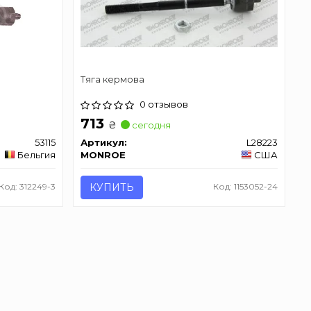
Тяга кермова
0 отзывов
713
₴
сегодня
53115
Артикул:
L28223
Бельгия
MONROE
США
Код: 312249-3
КУПИТЬ
Код: 1153052-24