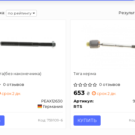
ка:
Результ
по рейтингу
га(без наконечника)
Тяга керма
0 отзывов
0 отзывов
653
₴
срок 2 дн.
срок 2 дн.
PEAX12630
Артикул:
Германия
RTS
Ь
Код: 759109-6
КУПИТЬ
Ко