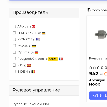
Сортиров
Производитель
APplus
(1)
LEMFORDER
(2)
MONROE
(1)
MOOG
(1)
Optimal
(2)
Рульова тя
Peugeot/Citroen
OEM
(1)
RTS
(1)
SIDEM
(1)
942
₴
Артикул:
MOOG
Рулевое управление
КУПИТ
Рулевые наконечники