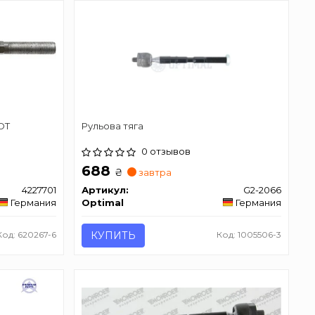
OT
Рульова тяга
0 отзывов
688
₴
завтра
4227701
Артикул:
G2-2066
Германия
Optimal
Германия
Код: 620267-6
КУПИТЬ
Код: 1005506-3