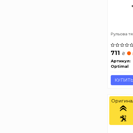
Рульова тя
711
₴
Артикул:
Optimal
КУПИТ
Оригина