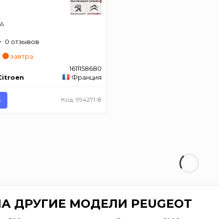
МА
0 отзывов
завтра
1611158680
itroen
Франция
Ь
Код: 994271-8
НА ДРУГИЕ МОДЕЛИ PEUGEOT