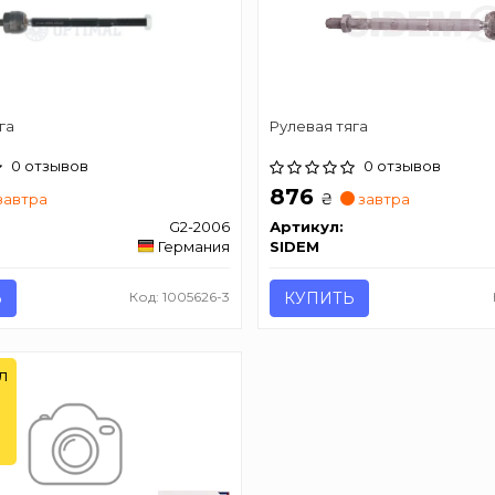
га
Рулевая тяга
0 отзывов
0 отзывов
876
₴
завтра
завтра
G2-2006
Артикул:
Германия
SIDEM
Ь
Код: 1005626-3
КУПИТЬ
л