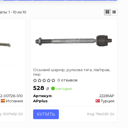
аты:
1 - 10 из 10
Осьовий шарнір, рульова тяга, лiв/прав,
пер
0 отзывов
528
₴
сегодня
92-00726-010
Артикул:
22281AP
Испания
APplus
Турция
д: 1007452-20
КУПИТЬ
Код: 764029-24