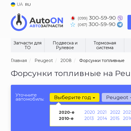
UA
RU
300-59-90
(099)
300-59-90
(067)
Запчасти для
Подвеска и
Тормозная
ТО
Рулевое
система
Главная
Peugeot
2008
Форсунки топливные
Форсунки топливные на Peug
Уточните
Выберите год
Peugeot
автомобиль:
2020-е
2020
2021
2022
202
2010-е
2013
2014
2015
201