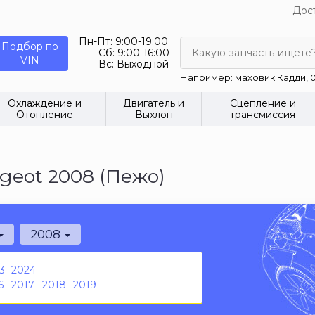
Дост
Пн-Пт:
9:00-19:00
Подбор по
Сб:
9:00-16:00
Какую запчасть ищете
VIN
Вс:
Выходной
Например: маховик Кадди, 0
Охлаждение и
Двигатель и
Сцепление и
Отопление
Выхлоп
трансмиссия
eot 2008 (Пежо)
2008
3
2024
6
2017
2018
2019