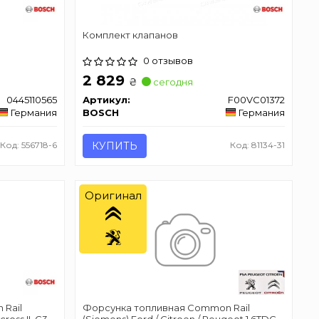
Комплект клапанов
0 отзывов
2 829
₴
сегодня
0445110565
Артикул:
F00VC01372
Германия
BOSCH
Германия
Код: 556718-6
КУПИТЬ
Код: 81134-31
Оригинал
 Rail
Форсунка топливная Common Rail
oss II, C3 II,
(Siemens) Ford / Citroen / Peugeot 1.6TDCIi