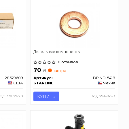
Дизельные компоненты
0 отзывов
70
₴
завтра
28579609
Артикул:
DP ND-5418
США
STARLINE
Чехия
од: 779127-20
КУПИТЬ
Код: 294963-3