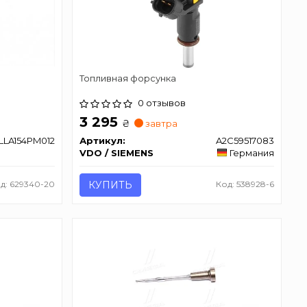
Топливная форсунка
0 отзывов
3 295
₴
завтра
LLA154PM012
Артикул:
A2C59517083
VDO / SIEMENS
Германия
д: 629340-20
КУПИТЬ
Код: 538928-6