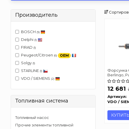
Сортиров
Производитель
BOSCH
(9)
Delphi
(1)
FIRAD
(1)
Peugeot/Citroen
OEM
(6)
Solgy
(1)
Форсунка 
STARLINE
(1)
Berlingo, P
VDO / SIEMENS
Focus, 207,
(2)
12 681
Артикул:
Топливная система
VDO / SIE
КУПИТ
Топливный насос
Прочие элементы топливной