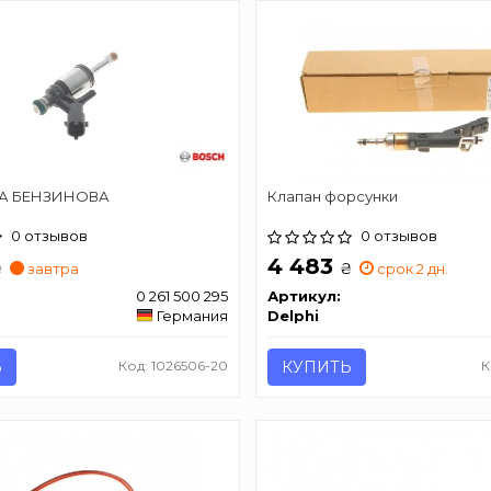
А БЕНЗИНОВА
Клапан форсунки
0 отзывов
0 отзывов
4 483
₴
₴
завтра
срок 2 дн.
0 261 500 295
Артикул:
Германия
Delphi
Ь
Код: 1026506-20
КУПИТЬ
К