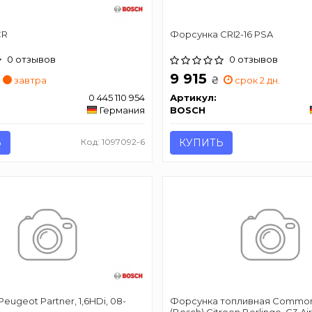
CR
Форсунка CRI2-16 PSA
0 отзывов
0 отзывов
9 915
₴
завтра
срок 2 дн.
0 445 110 954
Артикул:
Германия
BOSCH
Ь
Код: 1097092-6
КУПИТЬ
eugeot Partner, 1,6HDi, 08-
Форсунка топливная Common
(Bosch) Citroen Berlingo, C3 Aircr