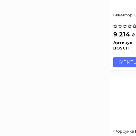
Інжектор 
9 214
₴
Артикул:
BOSCH
КУПИТ
Форсунка P