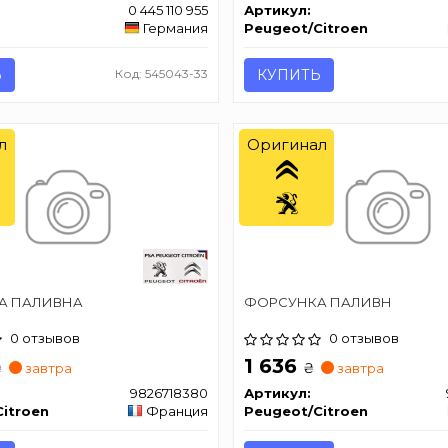
0 445 110 955
Артикул:
Германия
Peugeot/Citroen
Ь
Код: 545043-33
КУПИТЬ
л
Оригинал
А ПАЛИВНА
ФОРСУНКА ПАЛИВН
0 отзывов
0 отзывов
1 636
₴
₴
завтра
завтра
9826718380
Артикул:
itroen
Франция
Peugeot/Citroen