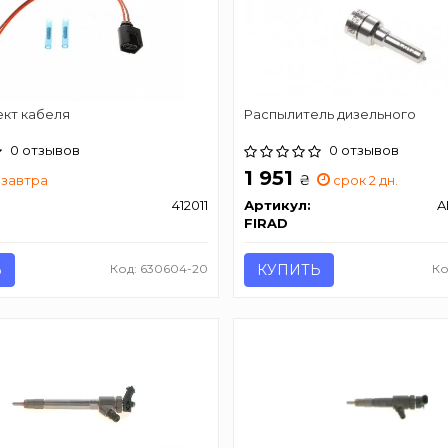
кт кабеля
Распылитель дизельного
0 отзывов
0 отзывов
1 951
₴
завтра
срок 2 дн.
412011
Артикул:
A
FIRAD
Ь
Код: 630604-20
КУПИТЬ
Ко