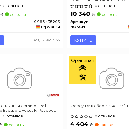
C3 III, C3 Picasso, C4 Cactus, C
0 отзывов
0 отзывов
Picasso II, C4 II, C4 Picasso II, C
10 340
DS4, DS5, Jumpy 1.6 D 04.08-
₴
₴
сегодня
сегодня
0 986 435 203
Артикул:
Германия
BOSCH
Ь
Код: 1254793-33
КУПИТЬ
Оригинал
топливная Common Rail
Форсунка в сборе PSA EP3/E
d Ecosport, Focus IV Peugeot
.17-
0 отзывов
0 отзывов
4 404
₴
₴
сегодня
завтра