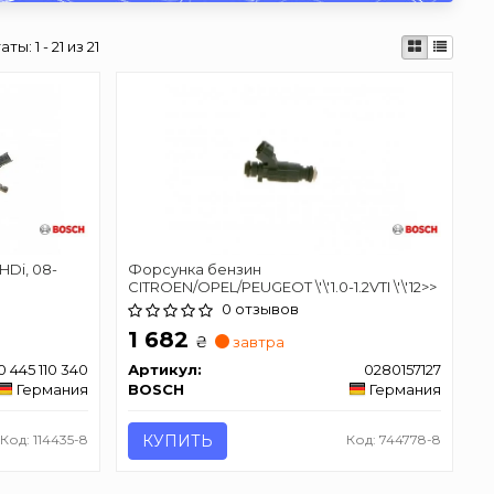
таты:
1 - 21 из 21
HDi, 08-
Форсунка бензин
CITROEN/OPEL/PEUGEOT \'\'1.0-1.2VTI \'\'12>>
0 отзывов
1 682
₴
завтра
0 445 110 340
Артикул:
0280157127
Германия
BOSCH
Германия
Код: 114435-8
КУПИТЬ
Код: 744778-8