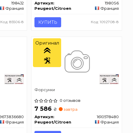
1984J2
Артикул:
1980S6
Франция
Peugeot/Citroen
Франция
Код: 85506-8
КУПИТЬ
Код: 1092708-8
Оригинал
Форсунки
0 отзывов
7 586
₴
завтра
9673836680
Артикул:
1610578480
Франция
Peugeot/Citroen
Франция