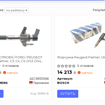
ка:
Резуль
по рейтингу
CITROEN / FORD / PEUGEOT
Форсунка Peugeot Partner, 1,6
artner, C3, C4, C5, DS3, DS4,
308 1,6HDI 07-
0 отзывов
0 отзывов
14 213
₴
₴
завтра
завтра
A2C59513556
Артикул:
MENS
Германия
BOSCH
Ь
Код: 35389-8
КУПИТЬ