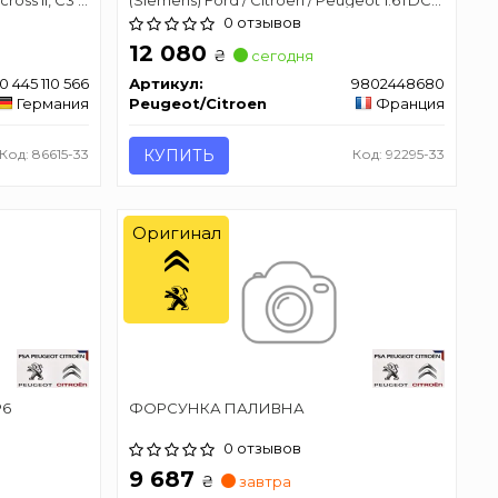
4 Grand
/ HDI
0 отзывов
-Elysee, DS3,
12 080
₴
сегодня
0 445 110 566
Артикул:
9802448680
Германия
Peugeot/Citroen
Франция
Код: 86615-33
КУПИТЬ
Код: 92295-33
Оригинал
P6
ФОРСУНКА ПАЛИВНА
0 отзывов
9 687
₴
завтра