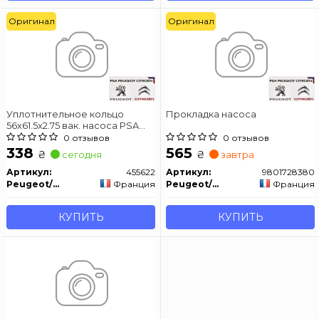
Оригинал
Оригинал
Уплотнительное кольцо
Прокладка насоса
56x61.5x2.75 вак. насоса PSA
EP3/EP6
0 отзывов
0 отзывов
338
565
₴
₴
сегодня
завтра
Артикул:
455622
Артикул:
9801728380
Peugeot/Citroen
Франция
Peugeot/Citroen
Франция
КУПИТЬ
КУПИТЬ