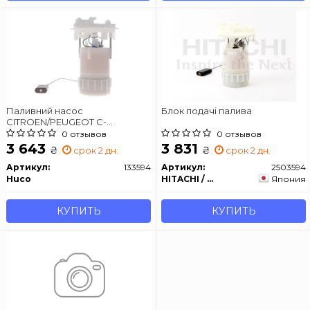
Паливний насос
Блок подачі палива
CITROEN/PEUGEOT C-
elysee/208/301 "1.2-1.6 "12>>
0 отзывов
0 отзывов
3 643
3 831
₴
₴
срок 2 дн.
срок 2 дн.
Артикул:
133594
Артикул:
2503594
Huco
HITACHI / HUCO
Япония
КУПИТЬ
КУПИТЬ