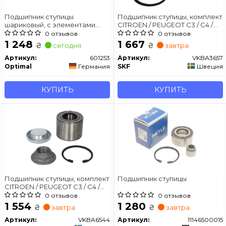
Подшипник ступицы
Подшипник ступицы, комплект
шариковый, с элементами
CITROEN / PEUGEOT C3 / C4 /
монтажа
DS3 / 2008/207/208/301
0 отзывов
0 отзывов
передняя сторона 1,0 / 1,6L 02 -
1 248
1 667
₴
₴
сегодня
завтра
Артикул:
601253
Артикул:
VKBA3657
Optimal
Германия
SKF
Швеция
КУПИТЬ
КУПИТЬ
Подшипник ступицы, комплект
Подшипник ступицы
CITROEN / PEUGEOT C3 / C4 /
DS3 / 2008/207/208/307 задняя
0 отзывов
0 отзывов
сторона 1,0 / 2,0L 00 -
1 554
1 280
₴
₴
завтра
завтра
Артикул:
VKBA6544
Артикул:
11146500015