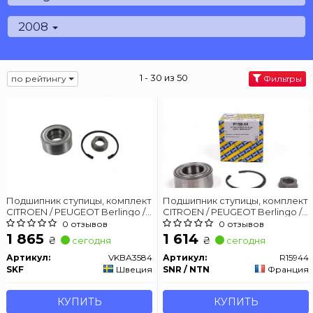
2008
1 - 30 из 50
по рейтингу
Фильтры
Подшипник ступицы, комплект
Подшипник ступицы, комплект
CITROEN / PEUGEOT Berlingo /
CITROEN / PEUGEOT Berlingo /
C3 / C4 / C5 / 307/308/408 /
C4 / C5 / 207/307/308 / Partner
0 отзывов
0 отзывов
Partner передняя сторона 1,0 /
передняя сторона 00 -
1 865
1 614
₴
₴
сегодня
сегодня
3,0L 00 -
Артикул:
VKBA3584
Артикул:
R15944
SKF
Швеция
SNR / NTN
Франция
КУПИТЬ
КУПИТЬ