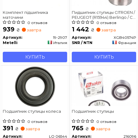
Комплект підшипника
Пидшипник ступицы CITROEN /
маточини
PEUGEOT (R15944) Berlingo / C3
/ C4 / C5 / 207/208/307/308/408 /
0 отзывов
0 отзывов
Partner 1.4-3 0
939
1 442
₴
₴
завтра
завтра
Артикул:
19-2907
Артикул:
XGB40574P
Metelli
Италия
SNR / NTN
Франция
КУПИТЬ
КУПИТЬ
Подшипник ступицы колеса
Подшипник ступицы
0 отзывов
0 отзывов
391
765
₴
₴
завтра
завтра
Артикул:
LO 06544
Артикул:
216096