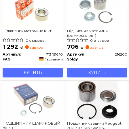
Підшипник маточини к-кт
Підшипник маточини
(ремкомплект)
0 отзывов
0 отзывов
1 292
706
₴
₴
завтра
завтра
Артикул:
713 1516 10
Артикул:
216200
FAG
Германия
Solgy
КУПИТЬ
КУПИТЬ
ПОДШИПНИК ШАРИКОВЫЙ
Подшипник задний Peugeot
d> 30
207, 307, 307 SW 06-