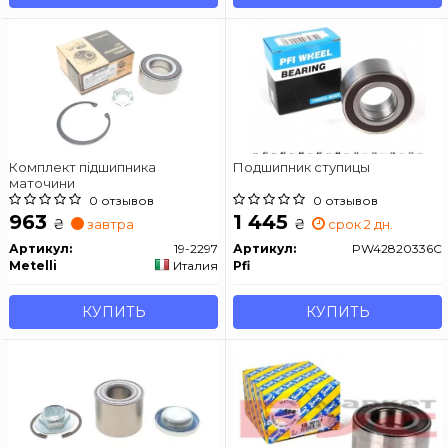
Комплект підшипника
Подшипник ступицы
маточини
0 отзывов
0 отзывов
963
1 445
₴
₴
завтра
срок 2 дн.
Артикул:
19-2297
Артикул:
PW42820336C
Metelli
Италия
Pfi
КУПИТЬ
КУПИТЬ