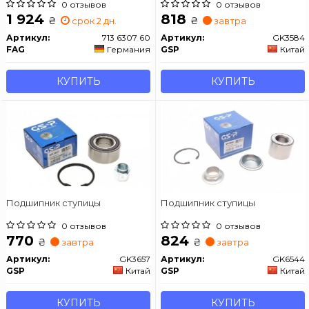
Berlingo 1.6 HDi 08-
0 отзывов
0 отзывов
1 924
818
₴
₴
срок 2 дн.
завтра
Артикул:
713 6307 60
Артикул:
GK3584
FAG
Германия
GSP
Китай
КУПИТЬ
КУПИТЬ
Подшипник ступицы
Подшипник ступицы
0 отзывов
0 отзывов
770
824
₴
₴
завтра
завтра
Артикул:
GK3657
Артикул:
GK6544
GSP
Китай
GSP
Китай
КУПИТЬ
КУПИТЬ