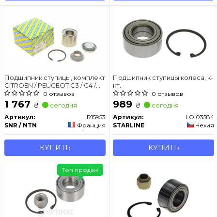
Подшипник ступицы, комплект
Подшипник ступицы колеса, к-
CITROEN / PEUGEOT C3 / C4 /
кт.
207/307 задняя сторона 06 -
0 отзывов
0 отзывов
1 767
989
₴
₴
сегодня
сегодня
Артикул:
R15953
Артикул:
LO 03584
SNR / NTN
Франция
STARLINE
Чехия
КУПИТЬ
КУПИТЬ
Топ продаж