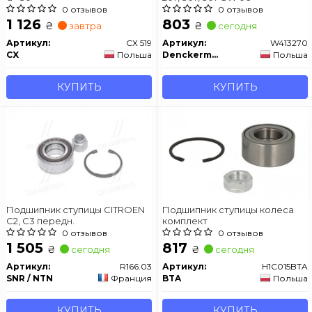
0 отзывов
0 отзывов
1 126
803
₴
₴
завтра
сегодня
Артикул:
CX 519
Артикул:
W413270
CX
Польша
Denckermann
Польша
КУПИТЬ
КУПИТЬ
Подшипник ступицы CITROEN
Подшипник ступицы колеса
C2, C3 передн.
комплект
0 отзывов
0 отзывов
1 505
817
₴
₴
сегодня
сегодня
Артикул:
R166.03
Артикул:
H1C015BTA
SNR / NTN
Франция
BTA
Польша
КУПИТЬ
КУПИТЬ