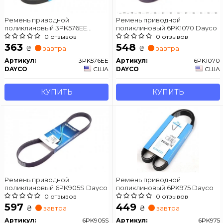
Ремень приводной
Ремень приводной
поликлиновый 3PK576EE
поликлиновый 6PK1070 Dayco
Dayco
0 отзывов
0 отзывов
363
548
₴
₴
завтра
завтра
Артикул:
3PK576EE
Артикул:
6PK1070
DAYCO
США
DAYCO
США
КУПИТЬ
КУПИТЬ
Ремень приводной
Ремень приводной
поликлиновый 6PK905S Dayco
поликлиновый 6PK975 Dayco
0 отзывов
0 отзывов
597
449
₴
₴
завтра
завтра
Артикул:
6PK905S
Артикул:
6PK975