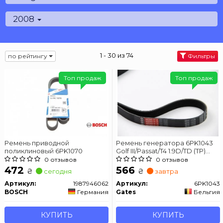
2008
1 - 30 из 74
по рейтингу
Фильтры
Топ продаж
Топ продаж
Ремень приводной
Ремень генератора 6PK1043
поликлиновый 6PK1070
Golf III/Passat/T4 1.9D/TD (TP)
GATES 6PK1043
0 отзывов
0 отзывов
472
566
₴
₴
сегодня
завтра
Артикул:
1987946062
Артикул:
6PK1043
BOSCH
Германия
Gates
Бельгия
КУПИТЬ
КУПИТЬ