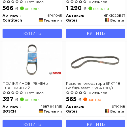
0 отзывов
0 отзывов
566
1 290
₴
₴
сегодня
сегодня
Артикул:
6PK1045
Артикул:
6PK1020EST
Contitech
Германия
Gates
Бельгия
КУПИТЬ
КУПИТЬ
ПОЛІКЛИНОВІ РЕМІНЬ
Ремень генератора 6PK1148
ЕЛАСТИЧНИЙ
Golf III/Passat B3/B4 1.9D/TDI
(AC) GATES 6PK1148
0 отзывов
0 отзывов
397
565
₴
₴
сегодня
завтра
Артикул:
1 987 946 155
Артикул:
6PK1148
BOSCH
Германия
Gates
Бельгия
КУПИТЬ
КУПИТЬ