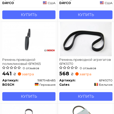
DAYCO
США
DAYCO
США
КУПИТЬ
КУПИТЬ
Ремень приводной
Ремень приводной агрегатов
поликлиновый 6PK965
6PK1070
0 отзывов
0 отзывов
441
568
₴
₴
завтра
завтра
Артикул:
1987948485
Артикул:
6PK1070
BOSCH
Германия
Gates
Бельгия
КУПИТЬ
КУПИТЬ