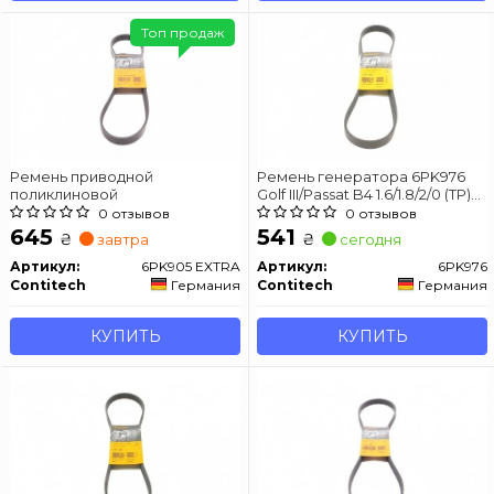
Топ продаж
Ремень приводной
Ремень генератора 6PK976
поликлиновой
Golf III/Passat B4 1.6/1.8/2/0 (TP)
CONTITECH 6PK976
0 отзывов
0 отзывов
645
541
₴
₴
завтра
сегодня
Артикул:
6PK905 EXTRA
Артикул:
6PK976
Contitech
Германия
Contitech
Германия
КУПИТЬ
КУПИТЬ