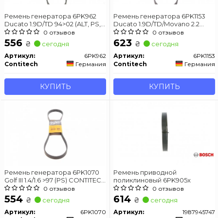
Ремень генератора 6PK962
Ремень генератора 6PK1153
Ducato 1.9D/TD 94>02 (ALT, PS,
Ducato 1.9D/TD/Movano 2.2
AC) CONTITECH 6PK962
CONTITECH 6PK1153
0 отзывов
0 отзывов
556
623
₴
₴
сегодня
сегодня
Артикул:
6PK962
Артикул:
6PK1153
Contitech
Германия
Contitech
Германия
КУПИТЬ
КУПИТЬ
Ремень генератора 6PK1070
Ремень приводной
Golf III 1.4/1.6 >97 (PS) CONTITECH
поликлиновый 6PK905x
6PK1070
0 отзывов
0 отзывов
554
614
₴
₴
сегодня
сегодня
Артикул:
6PK1070
Артикул:
1987945747