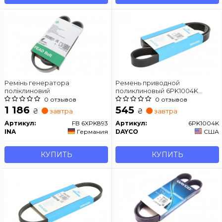
Ремінь генератора
Ремень приводной
поліклиновий
поликлиновый 6PK1004K
Dayco
0 отзывов
0 отзывов
1 186
545
₴
₴
завтра
завтра
Артикул:
FB 6XPK893
Артикул:
6PK1004K
INA
Германия
DAYCO
США
КУПИТЬ
КУПИТЬ