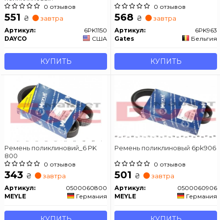
0 отзывов
0 отзывов
551
568
₴
₴
завтра
завтра
Артикул:
6PK1150
Артикул:
6PK963
DAYCO
США
Gates
Бельгия
КУПИТЬ
КУПИТЬ
Ремень поликлиновий_6 PK
Ремень поликлиновый 6pk906
800
0 отзывов
0 отзывов
343
501
₴
₴
завтра
завтра
Артикул:
0500060800
Артикул:
0500060906
MEYLE
Германия
MEYLE
Германия
КУПИТЬ
КУПИТЬ