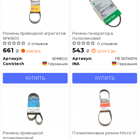
Ремень приводной агрегатов
Ремінь генератора
6PK800
поліклиновий
0 отзывов
0 отзывов
661
543
₴
₴
завтра
срок 2 дн.
Артикул:
6PK800
Артикул:
FB 3EPK576
Contitech
Германия
INA
Германия
КУПИТЬ
КУПИТЬ
Ремень приводной
Поликлиновые ремни Micro-V
поликлиновый