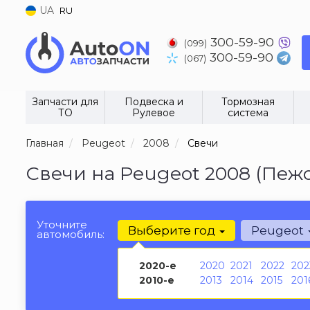
UA
RU
300-59-90
(099)
300-59-90
(067)
Запчасти для
Подвеска и
Тормозная
ТО
Рулевое
система
Главная
Peugeot
2008
Свечи
Свечи на Peugeot 2008 (Пежо
Уточните
Выберите год
Peugeot
автомобиль:
2020-е
2020
2021
2022
202
2010-е
2013
2014
2015
201