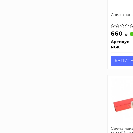
Свічка за
660
₴
Артикул:
NGK
КУПИТ
Свеча нака
1.6 Hdi / 2.0