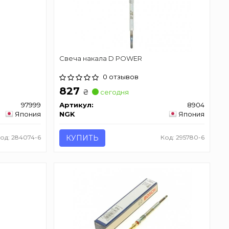
Свеча накала D POWER
0 отзывов
827
₴
сегодня
97999
Артикул:
8904
Япония
NGK
Япония
од: 284074-6
КУПИТЬ
Код: 295780-6