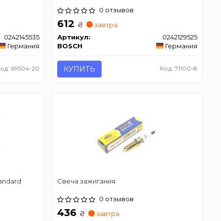
0 отзывов
612
₴
завтра
0242145535
Артикул:
0242129525
Германия
BOSCH
Германия
од: 69504-20
КУПИТЬ
Код: 71100-8
andard
Свеча зажигания
0 отзывов
436
₴
завтра