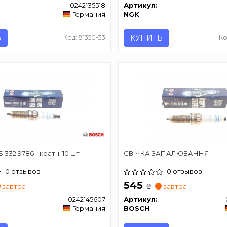
0242135518
Артикул:
Германия
NGK
Ь
Код: 81350-33
КУПИТЬ
Ко
I332 9786 - кратн. 10 шт
СВІЧКА ЗАПАЛЮВАННЯ
0 отзывов
0 отзывов
545
₴
завтра
завтра
0242145607
Артикул:
Германия
BOSCH