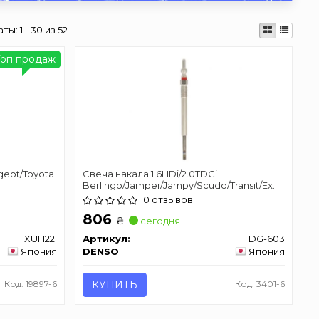
аты:
1 - 30 из 52
Топ продаж
geot/Toyota
Свеча накала 1.6HDi/2.0TDCi
Berlingo/Jamper/Jampy/Scudo/Transit/Expert
DENSO DG-603
0 отзывов
806
₴
сегодня
IXUH22I
Артикул:
DG-603
Япония
DENSO
Япония
Код: 19897-6
КУПИТЬ
Код: 3401-6