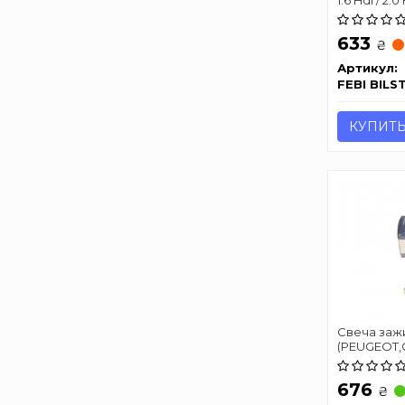
633
₴
Артикул:
FEBI BILS
КУПИТ
Свеча зажи
(PEUGEOT,
676
₴