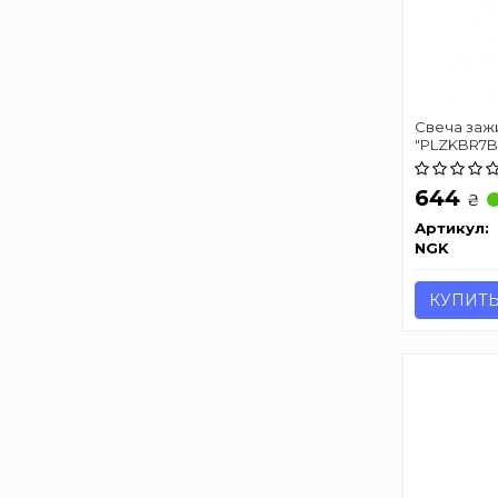
Свеча заж
"PLZKBR7B
644
₴
Артикул:
NGK
КУПИТ