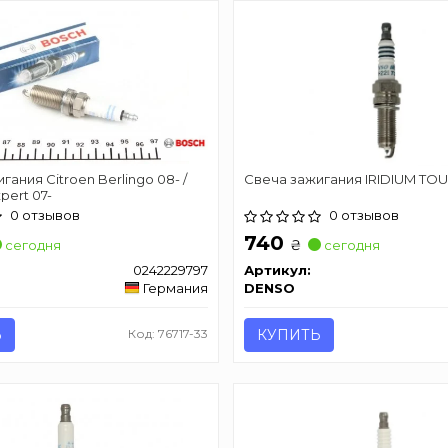
гания Citroen Berlingo 08- /
Свеча зажигания IRIDIUM TO
pert 07-
0 отзывов
0 отзывов
740
₴
сегодня
сегодня
0242229797
Артикул:
Германия
DENSO
Ь
Код: 76717-33
КУПИТЬ