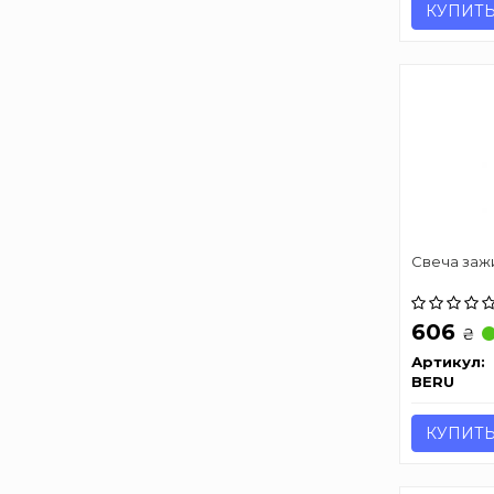
КУПИТ
Свеча зажи
606
₴
Артикул:
BERU
КУПИТ