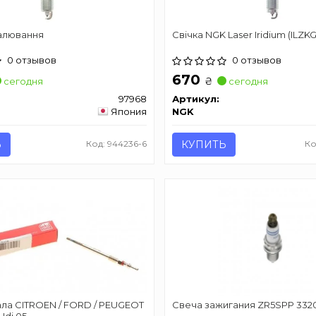
палювання
Свічка NGK Laser Iridium (ILZ
0 отзывов
0 отзывов
670
₴
сегодня
сегодня
97968
Артикул:
Япония
NGK
Ь
Код: 944236-6
КУПИТЬ
Ко
ла CITROEN / FORD / PEUGEOT
Свеча зажигания ZR5SPP 3320
 Hdi 05 -