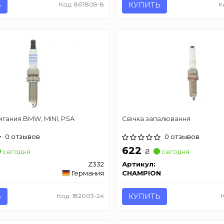
Ь
Код: 867808-8
КУПИТЬ
К
гания BMW, MINI, PSA
Свічка запалювання
0 отзывов
0 отзывов
622
₴
сегодня
сегодня
Z332
Артикул:
Германия
CHAMPION
Ь
Код: 182003-24
КУПИТЬ