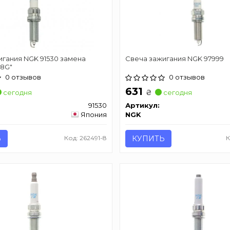
игания NGK 91530 замена
Свеча зажигания NGK 97999
8G"
0 отзывов
0 отзывов
631
₴
сегодня
сегодня
91530
Артикул:
Япония
NGK
Ь
Код: 262491-8
КУПИТЬ
К