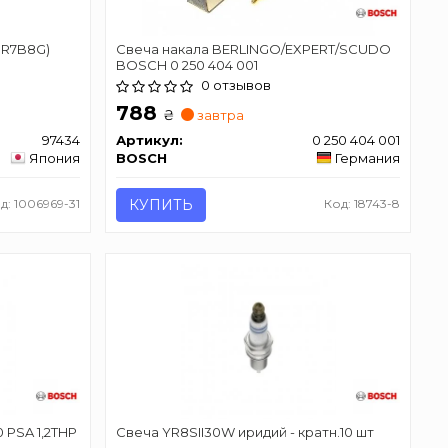
KGR7B8G)
Свеча накала BERLINGO/EXPERT/SCUDO
BOSCH 0 250 404 001
0 отзывов
788
₴
завтра
97434
Артикул:
0 250 404 001
Япония
BOSCH
Германия
д: 1006969-31
КУПИТЬ
Код: 18743-8
 PSA 1,2THP
Свеча YR8SII30W иридий - кратн.10 шт