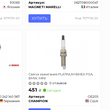
93065
Артикул:
062708000047
Япония
MAGNETI MARELLI
Италия
д: 1079731-20
КУПИТЬ
Код: 797705-20
Свеча зажигания PLATINUM BIHEX PSA,
BMW, MINI
0 отзывов
451
₴
сегодня
0 242 140 567
Артикул:
OE205
Германия
CHAMPION
США