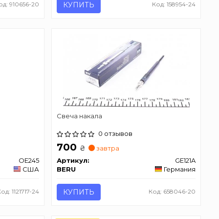
од: 910656-20
КУПИТЬ
Код: 158954-24
Свеча накала
0 отзывов
700
₴
завтра
OE245
Артикул:
GE121A
США
BERU
Германия
Код: 1121717-24
КУПИТЬ
Код: 658046-20