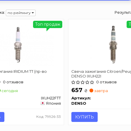
ка:
Результ
по рейтингу
Топ продаж
гания IRIDIUM TT (пр-во
Свеча зажигания Citroen/Peu
DENSO IXUH22I
0 отзывов
0 отзывов
657
₴
сегодня
завтра
IXUH22FTT
Артикул:
Япония
DENSO
Ь
Код: 79926-33
КУПИТЬ