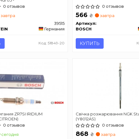
0 отзывов
0 отзывов
566
₴
завтра
завтра
39515
Артикул:
TEIN
Германия
BOSCH
Ь
Код: 51849-20
КУПИТЬ
К
гания ZR7SI IRIDIUM
Свічка розжарювання NGK St
CITROEN)
(Y8012AS)
0 отзывов
0 отзывов
868
₴
сегодня
завтра