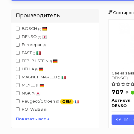
Сортиров
Производитель
BOSCH
(9)
DENSO
(4)
Eurorepar
(3)
FAST
(1)
FEBI BILSTEIN
(1)
HELLA
(1)
Свеча зажи
MAGNETI MARELLI
DENSO)
(1)
MEYLE
(1)
707
₴
NGK
(7)
Артикул:
Peugeot/Citroen
OEM
(7)
DENSO
ROTWEISS
(1)
Показать все ↓
КУПИТ