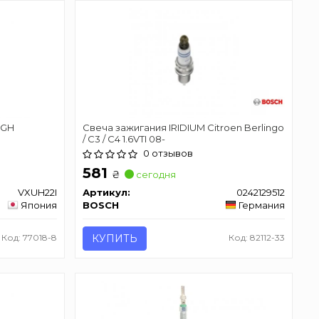
UGH
Свеча зажигания IRIDIUM Citroen Berlingo
/ C3 / C4 1.6VTI 08-
0 отзывов
581
₴
сегодня
VXUH22I
Артикул:
0242129512
Япония
BOSCH
Германия
Код: 77018-8
КУПИТЬ
Код: 82112-33