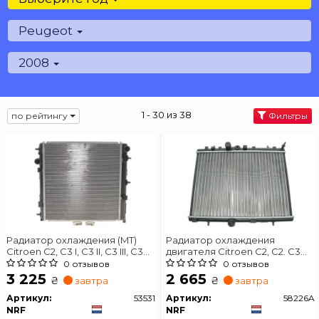
Peugeot
2008
1 - 30 из 38
по рейтингу
Фильтры
Радиатор охлаждения (MT)
Радиатор охлаждения
Citroen C2, C3 I, C3 II, C3 III, C3
двигателя Citroen C2, C2. C3
Pluriel, C4 Cactus, Ds3 Peugeot
Picasso, C4.Peugeot 1007, 2008
0 отзывов
0 отзывов
1007, 2008, 207, 208 1.0-1.6D
I, 207, 208, 208 I 1.0-2.0 05.01-
3 225
2 665
₴
₴
завтра
завтра
02.02
Артикул:
53531
Артикул:
58226A
NRF
NRF