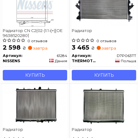
Радиатор CN C2(02-)1.1 i(+)[OE
Радиатор
9638520280]
0 отзывов
0 отзывов
2 598
3 465
₴
₴
завтра
завтра
Артикул:
61284
Артикул:
D7P063TT
NISSENS
Дания
THERMOTEC
Польша
КУПИТЬ
КУПИТЬ
Радиатор
Радиатор