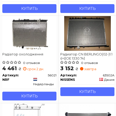
КУПИТЬ
КУПИТЬ
Радіатор охолодження
Радиатор CN BERLINGO(02-)1.1
i(+)[OE 1330.74]
0 отзывов
0 отзывов
4 461
3 152
₴
₴
срок 2 дн.
завтра
Артикул:
56021
Артикул:
63502A
NRF
NISSENS
Дания
Нидерланды
КУПИТЬ
КУПИТЬ