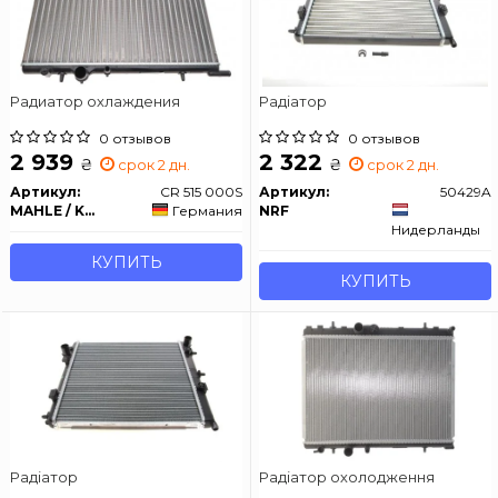
Радиатор охлаждения
Радіатор
0 отзывов
0 отзывов
2 939
2 322
₴
₴
срок 2 дн.
срок 2 дн.
Артикул:
CR 515 000S
Артикул:
50429A
MAHLE / KNECHT
Германия
NRF
Нидерланды
КУПИТЬ
КУПИТЬ
Радіатор
Радіатор охолодження