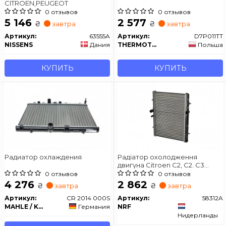
CITROEN,PEUGEOT
0 отзывов
0 отзывов
5 146
2 577
₴
₴
завтра
завтра
Артикул:
63555A
Артикул:
D7P011TT
NISSENS
Дания
THERMOTEC
Польша
КУПИТЬ
КУПИТЬ
Радиатор охлаждения
Радіатор охолодження
двигуна Citroen C2, C2. C3
Picasso, C4.Peugeot 1007, 2008
0 отзывов
0 отзывов
I, 207, 208, 208 I 1.0-2.0 05.01-
4 276
2 862
₴
₴
завтра
завтра
Артикул:
CR 2014 000S
Артикул:
58312A
MAHLE / KNECHT
Германия
NRF
Нидерланды