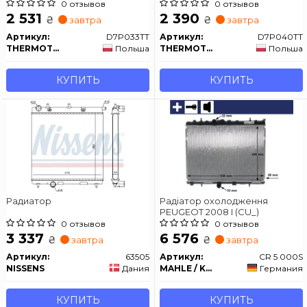
0 отзывов
0 отзывов
2 531
2 390
₴
₴
завтра
завтра
Артикул:
D7P033TT
Артикул:
D7P040TT
THERMOTEC
Польша
THERMOTEC
Польша
КУПИТЬ
КУПИТЬ
Радиатор
Радіатор охолодження
PEUGEOT 2008 I (CU_)
0 отзывов
0 отзывов
3 337
6 576
₴
₴
завтра
завтра
Артикул:
63505
Артикул:
CR 5 000S
NISSENS
Дания
MAHLE / KNECHT
Германия
КУПИТЬ
КУПИТЬ