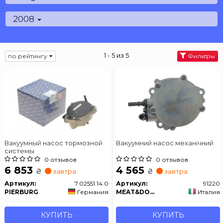
2008
1 - 5 из 5
по рейтингу
Фильтры
Вакуумный насос тормозной
Вакуумний насос механічний
системы
0 отзывов
0 отзывов
6 853
4 565
₴
₴
завтра
завтра
Артикул:
7.02551.14.0
Артикул:
91220
PIERBURG
Германия
MEAT&DORIA
Италия
КУПИТЬ
КУПИТЬ