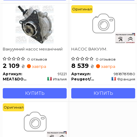
Оригинал
Вакуумний насос механічний
НАСОС ВАКУУМ.
0 отзывов
0 отзывов
2 109
8 539
₴
₴
завтра
завтра
Артикул:
91221
Артикул:
9818781980
MEAT&DORIA
Италия
Peugeot/Citroen
Франция
КУПИТЬ
КУПИТЬ
Оригинал