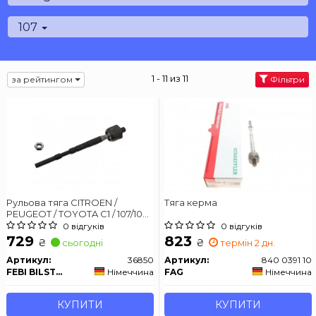
107
1 - 11 из 11
за рейтингом
Фільтри
Рульова тяга CITROEN /
Тяга керма
PEUGEOT / TOYOTA C1 / 107/108 /
Aygo 05 -
0 відгуків
0 відгуків
729
823
₴
₴
сьогодні
термін 2 дн.
Артикул:
36850
Артикул:
840 0391 10
FEBI BILSTEIN
Німеччина
FAG
Німеччина
КУПИТИ
КУПИТИ