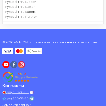
Рульові тяги Bipper
Рульові тяги Boxer
Рульові тяги Expert
Рульові тяги Partner
© 2026 «AutoON.com.ua» - інтернет магазин автозапчастин
Контакти
300-59-90
(099)
300-59-90
(067)
Замовити дзвінок