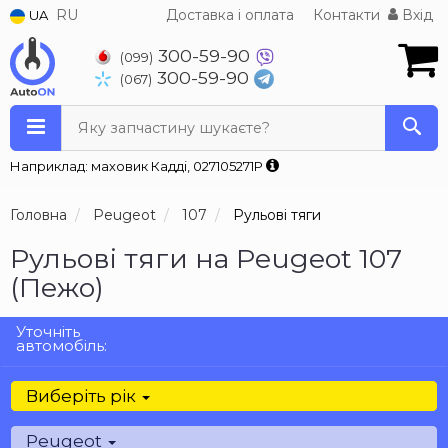
RU
Доставка і оплата
Контакти
Вхід
UA
300-59-90
(099)
300-59-90
(067)
Яку запчастину шукаєте?
Наприклад: маховик Кадді, 027105271P
Головна
Peugeot
107
Рульові тяги
Рульові тяги на Peugeot 107
(Пежо)
Уточніть
автомобіль:
Виберіть рік
Peugeot