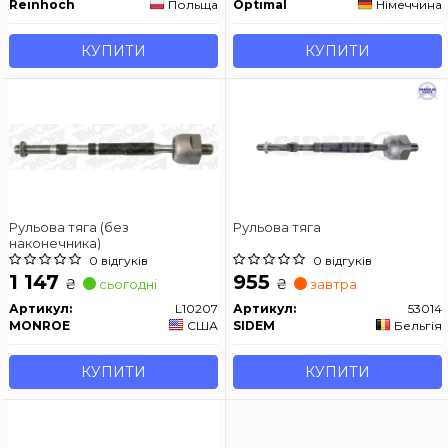
Reinhoch
Польща
Optimal
Німеччина
КУПИТИ
КУПИТИ
Рульова тяга (без
Рульова тяга
наконечника)
0 відгуків
0 відгуків
1 147
955
₴
₴
сьогодні
завтра
Артикул:
L10207
Артикул:
53014
MONROE
США
SIDEM
Бельгія
КУПИТИ
КУПИТИ