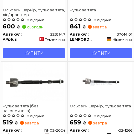
Осьовий шарнір, рульова тяга,
Рульова тяга
лів/прав, пер
0 відгуків
0 відгуків
600
841
₴
₴
сьогодні
завтра
Артикул:
22581AP
Артикул:
37014 01
APplus
Туреччина
LEMFORDER
Німеччина
КУПИТИ
КУПИТИ
Рульова тяга (без
Осьовий шарнір, рульова тяга
наконечника)
0 відгуків
0 відгуків
519
659
₴
₴
завтра
завтра
Артикул:
RH02-2024
Артикул:
G2-1266