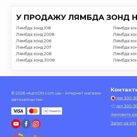
У ПРОДАЖУ ЛЯМБДА ЗОНД Н
Лямбда зонд 108
Лямбда зон
Лямбда зонд 2008
Лямбда зон
Лямбда зонд 206
Лямбда зон
Лямбда зонд 207
Лямбда зон
Лямбда зонд 208
Лямбда зон
Лямбда зонд 3008
Лямбда зон
Контакт
© 2026 «AutoON.com.ua» - інтернет магазин
300-5
(099)
автозапчастин
300-5
(067)
Замовити дз
Запит на VIN