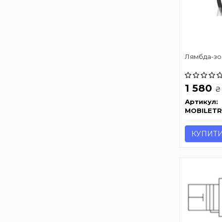
Лямбда-зо
1 580
₴
Артикул:
MOBILET
КУПИТ