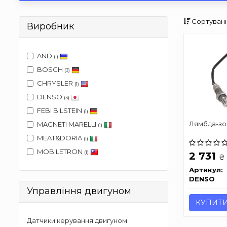
Сортуванн
Виробник
AND
(1)
BOSCH
(3)
CHRYSLER
(1)
DENSO
(3)
FEBI BILSTEIN
(1)
Лямбда-зо
MAGNETI MARELLI
(1)
MEAT&DORIA
(1)
MOBILETRON
(1)
2 731
₴
Артикул:
DENSO
Управління двигуном
КУПИТ
Датчики керування двигуном