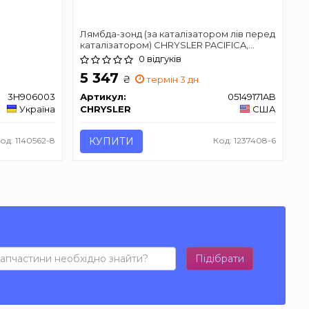
Лямбда-зонд (за каталізатором лів перед
каталізатором) CHRYSLER PACIFICA,
TOWN & COUNTRY, VOYAGER V DODGE
0 відгуків
DURANGO JEEP COMPASS, GLADIATOR,
5 347
GLADIATOR, GRAND CHEROKEE 2.0-6.4
₴
термін 3 дн.
08.06-
3H906003
Артикул:
05149171AB
Україна
CHRYSLER
США
од: 1140562-8
КУПИТИ
Код: 1237408-6
Підібрати