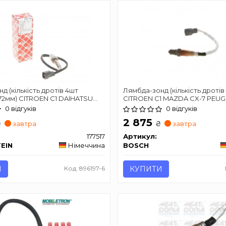
д (кількість дротів 4шт
Лямбда-зонд (кількість дротів 
72мм) CITROEN C1 DAIHATSU
CITROEN C1 MAZDA CX-7 PEUG
UGEOT 107 TOYOTA AYGO,
TOYOTA AVENSIS, AYGO,
0 відгуків
0 відгуків
HBACK, YARIS,
AYGO/HATCHBACK, RAV 4 II, YAR
2 875
CHBACK 1KR-
04.99-09.14
₴
₴
завтра
завтра
)/CFB(1KR) 01.05-06.20
177517
Артикул:
TEIN
Німеччина
BOSCH
И
Код: 896197-6
КУПИТИ