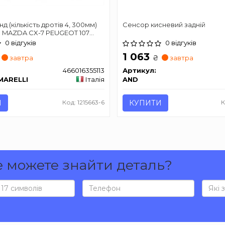
д (кількість дротів 4, 300мм)
Сенсор кисневий задній
1 MAZDA CX-7 PEUGEOT 107
NSIS, AYGO, RAV 4 II, YARIS
0 відгуків
0 відгуків
04.99-09.14
1 063
₴
завтра
завтра
466016355113
Артикул:
MARELLI
Італія
AND
И
Код: 1215663-6
КУПИТИ
К
е можете знайти деталь?