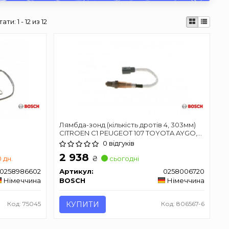
тати:
1 - 12 из 12
Лямбда-зонд (кількість дротів 4, 303мм)
CITROEN C1 PEUGEOT 107 TOYOTA AYGO,
YARIS, YARIS / VIOS 1.0/1.0LPG 06.05-06.20
0 відгуків
2 938
₴
0 дн.
сьогодні
0258986602
Артикул:
0258006720
Німеччина
BOSCH
Німеччина
Код: 75045
КУПИТИ
Код: 806567-6