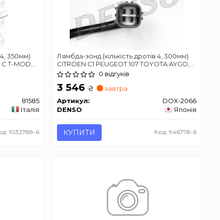
 4, 350мм)
Лямбда-зонд (кількість дротів 4, 300мм)
, C T-MODEL
CITROEN C1 PEUGEOT 107 TOYOTA AYGO,
 (C209), E
YARIS 1.0 04.99-09.14
0 відгуків
C90 I ALFA
3 546
₴
завтра
81585
Артикул:
DOX-2066
Італія
DENSO
Японія
од: 1032788-6
КУПИТИ
Код: 946778-6