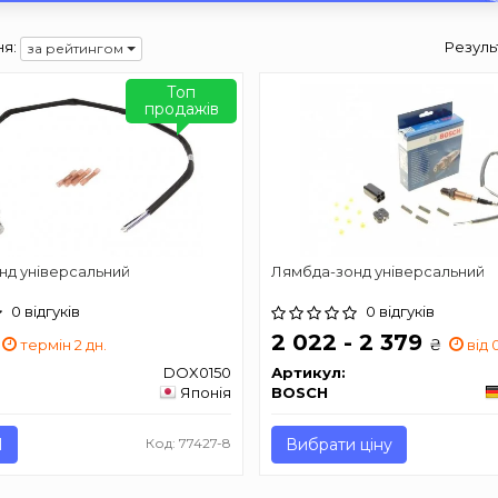
я:
Резуль
за рейтингом
Топ
продажів
нд універсальний
Лямбда-зонд універсальний
0 відгуків
0 відгуків
2 022 - 2 379
₴
термін 2 дн.
від 
DOX0150
Артикул:
Японія
BOSCH
И
Код: 77427-8
Вибрати ціну