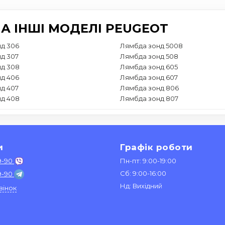
А ІНШІ МОДЕЛІ PEUGEOT
д 306
Лямбда зонд 5008
д 307
Лямбда зонд 508
д 308
Лямбда зонд 605
д 406
Лямбда зонд 607
д 407
Лямбда зонд 806
д 408
Лямбда зонд 807
и
Графік роботи
9-90
Пн-пт: 9:00-19:00
Сб: 9:00-16:00
9-90
Нд: Вихідний
вінок