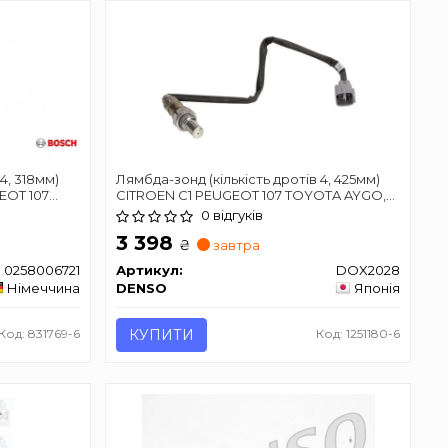
4, 318мм)
Лямбда-зонд (кількість дротів 4, 425мм)
EOT 107
CITROEN C1 PEUGEOT 107 TOYOTA AYGO,
COROLLA, YARIS 1.0-1.8 10.01-06.20
0 відгуків
IS 1.0-2.3
3 398
₴
завтра
0258006721
Артикул:
DOX2028
Німеччина
DENSO
Японія
Код: 831769-6
КУПИТИ
Код: 1251180-6