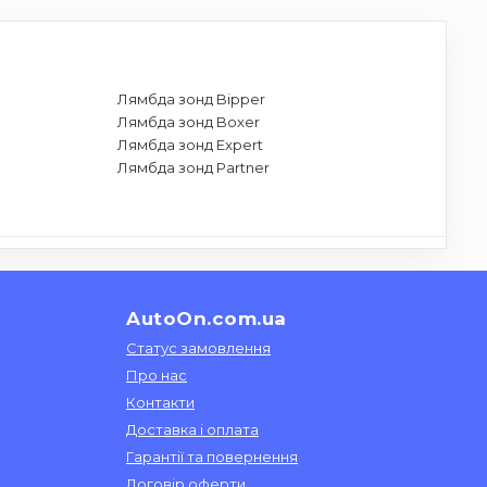
Лямбда зонд Bipper
Лямбда зонд Boxer
Лямбда зонд Expert
Лямбда зонд Partner
AutoOn.com.ua
Статус замовлення
Про нас
Контакти
Доставка і оплата
Гарантії та повернення
Договір оферти