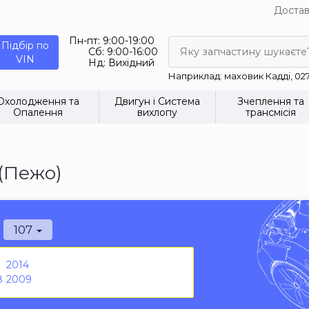
Достав
Пн-пт:
9:00-19:00
Підбір по
Сб:
9:00-16:00
Яку запчастину шукаєте
VIN
Нд:
Вихідний
Наприклад: маховик Кадді, 02
Охолодження та
Двигун і Система
Зчеплення та
Опалення
вихлопу
трансмісія
(Пежо)
107
2014
8
2009