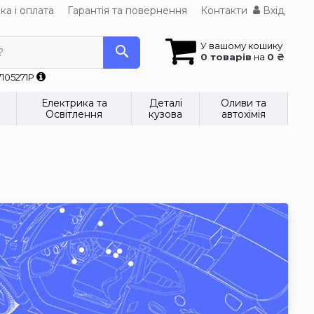
ка і оплата
Гарантія та повернення
Контакти
Вхід
У вашому кошику
?
0 товарів
на
0 ₴
7105271P
Електрика та
Деталі
Оливи та
Освітлення
кузова
автохімія