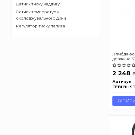
Датчик тиску наддуву
Датчик температури
охолоджувальної рідини
Регулятор тиску палива
Лямбда-зон
довжина 3
SIRION PE
AYGO/HATC
2 248
YARIS/HAT
FE/CFA(384F
Артикул:
FEBI BILS
КУПИТ