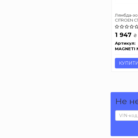
Лямбда-зон
CITROEN C
TOYOTA AVE
1.0/2.0/2.3 
1 947
₴
Артикул:
MAGNETI 
КУПИТ
Не н