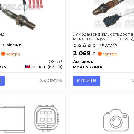
нд
Лямбда-зонд (кількість дротів
MERCEDES A (W168), C (CL203)
(S203), C (W203), C (W204), CLK
0 відгуків
0 відгуків
(W211) VOLVO S60 I, V40, V50, X
2 069
ROMEO 147 0.8-5.7 01.88-
₴
завтра
завтра
OS-15P
Артикул:
RON
Тайвань (Китай)
MEAT&DORIA
И
Код: 313619-8
КУПИТИ
К