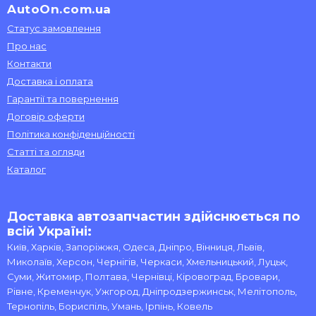
AutoOn.com.ua
Статус замовлення
Про нас
Контакти
Доставка і оплата
Гарантії та повернення
Договір оферти
Політика конфіденційності
Статті та огляди
Каталог
Доставка автозапчастин здійснюється по
всій Україні:
Київ, Харків, Запоріжжя, Одеса, Дніпро, Вінниця, Львів,
Миколаїв, Херсон, Чернігів, Черкаси, Хмельницький, Луцьк,
Суми, Житомир, Полтава, Чернівці, Кіровоград, Бровари,
Рівне, Кременчук, Ужгород, Дніпродзержинськ, Мелітополь,
Тернопіль, Бориспіль, Умань, Ірпінь, Ковель