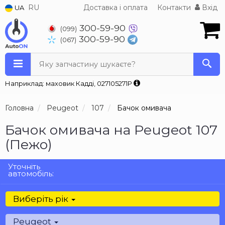
RU
Доставка і оплата
Контакти
Вхід
UA
300-59-90
(099)
300-59-90
(067)
Яку запчастину шукаєте?
Наприклад: маховик Кадді, 027105271P
Головна
Peugeot
107
Бачок омивача
Бачок омивача на Peugeot 107
(Пежо)
Уточніть
автомобіль:
Виберіть рік
Peugeot