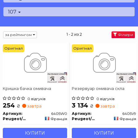
107
1 - 2 из 2
за рейтингом
Фільтри
Оригінал
Оригінал
Кришка бачка омивача
Резервуар омивача скла
0 відгуків
0 відгуків
254
3 134
₴
₴
завтра
завтра
Артикул:
6405W0
Артикул:
6405V9
Peugeot/Citroen
Франція
Peugeot/Citroen
Франція
КУПИТИ
КУПИТИ