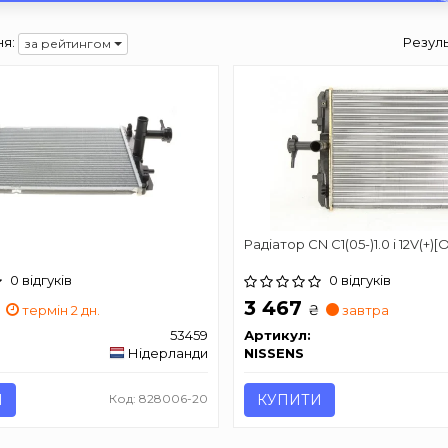
я:
Резуль
за рейтингом
Радіатор CN C1(05-)1.0 i 12V(+)[
0 відгуків
0 відгуків
3 467
₴
термін 2 дн.
завтра
53459
Артикул:
Нідерланди
NISSENS
И
Код: 828006-20
КУПИТИ