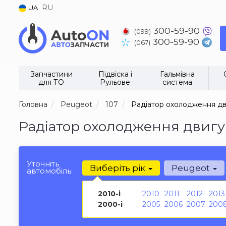
RU
UA
300-59-90
(099)
300-59-90
(067)
Запчастини
Підвіска і
Гальмівна
для ТО
Рульове
система
Головна
Peugeot
107
Радіатор охолодження д
Радіатор охолодження двигун
Уточніть
Виберіть рік
Peugeot
автомобіль:
2010-і
2010
2011
2012
2013
2000-і
2005
2006
2007
200