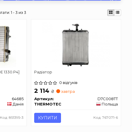
тати:
1 - 3 из 3
OE 1330.P4]
Радіатор
0 відгуків
2 114
₴
завтра
64685
Артикул:
D7C008TT
Данія
THERMOTEC
Польща
Код: 851395-3
КУПИТИ
Код: 767071-6