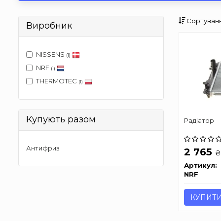
Сортуванн
Виробник
NISSENS
(1)
NRF
(1)
THERMOTEC
(1)
Купують разом
Радіатор
Антифриз
2 765
₴
Артикул:
NRF
КУПИТ