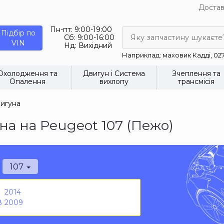
Достав
Пн-пт:
9:00-19:00
Підбір по
Сб:
9:00-16:00
Яку запчастину шукаєте
VIN
Нд:
Вихідний
Наприклад: маховик Кадді, 02
Охолодження та
Двигун і Система
Зчеплення та
Опалення
вихлопу
трансмісія
вигуна
а на Peugeot 107 (Пежо)
107
2014
8
2009