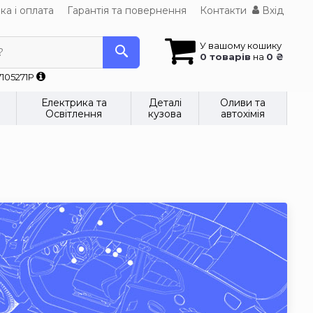
ка і оплата
Гарантія та повернення
Контакти
Вхід
У вашому кошику
?
0 товарів
на
0 ₴
7105271P
Електрика та
Деталі
Оливи та
Освітлення
кузова
автохімія