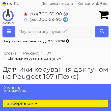
RU
Доставка і оплата
Контакти
Вхід
UA
300-59-90
(099)
300-59-90
(067)
Яку запчастину шукаєте?
Наприклад: маховик Кадді, 027105271P
Головна
Peugeot
107
Датчики керування двигуном
Датчики керування двигуном
на Peugeot 107 (Пежо)
Уточніть
автомобіль:
Виберіть рік