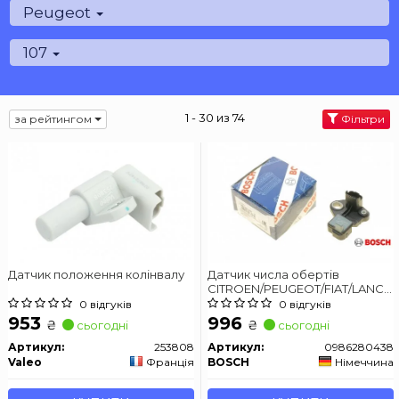
Peugeot
107
1 - 30 из 74
за рейтингом
Фільтри
Датчик положення колінвалу
Датчик числа обертів
CITROEN/PEUGEOT/FIAT/LANCIA
\'\'1,4-1,6 \'\'07-15
0 відгуків
0 відгуків
953
996
₴
₴
сьогодні
сьогодні
Артикул:
253808
Артикул:
0986280438
Valeo
Франція
BOSCH
Німеччина