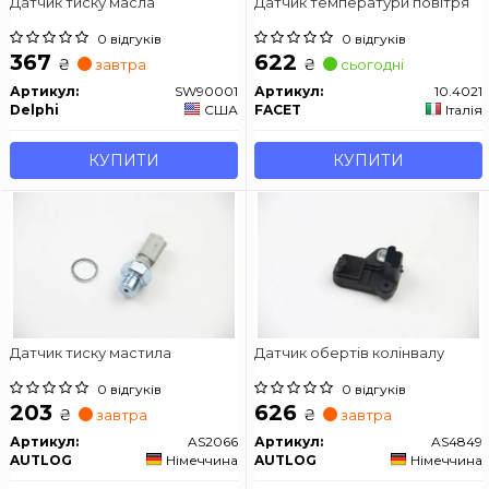
Датчик тиску масла
Датчик температури повітря
0 відгуків
0 відгуків
367
622
₴
₴
завтра
сьогодні
Артикул:
SW90001
Артикул:
10.4021
Delphi
США
FACET
Італія
КУПИТИ
КУПИТИ
Датчик тиску мастила
Датчик обертів колінвалу
0 відгуків
0 відгуків
203
626
₴
₴
завтра
завтра
Артикул:
AS2066
Артикул:
AS4849
AUTLOG
Німеччина
AUTLOG
Німеччина