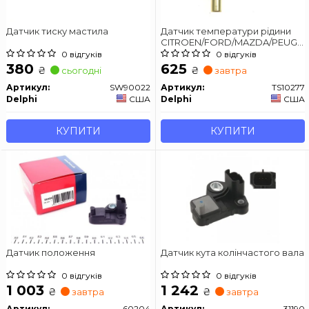
Датчик тиску мастила
Датчик температури рідини
CITROEN/FORD/MAZDA/PEUGE
Expert/Mondeo/3/Partner "14-
0 відгуків
0 відгуків
2,2D "04>>
380
625
₴
₴
сьогодні
завтра
Артикул:
SW90022
Артикул:
TS10277
Delphi
США
Delphi
США
КУПИТИ
КУПИТИ
Датчик положення
Датчик кута колінчастого вала
0 відгуків
0 відгуків
1 003
1 242
₴
₴
завтра
завтра
Артикул:
60204
Артикул:
31190