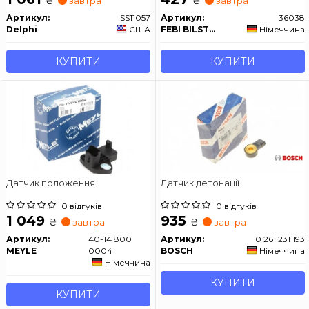
₴
₴
завтра
завтра
Артикул:
SS11057
Артикул:
36038
Delphi
США
FEBI BILSTEIN
Німеччина
КУПИТИ
КУПИТИ
Датчик положення
Датчик детонації
0 відгуків
0 відгуків
1 049
935
₴
₴
завтра
завтра
Артикул:
40-14 800
Артикул:
0 261 231 193
MEYLE
0004
BOSCH
Німеччина
Німеччина
КУПИТИ
КУПИТИ