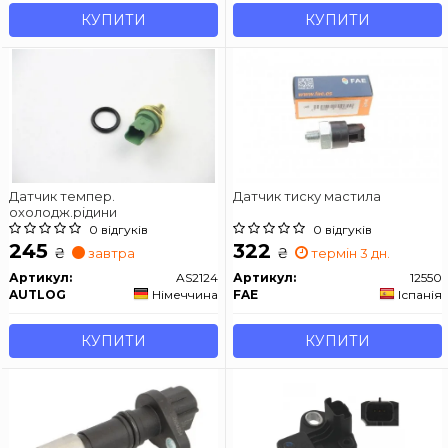
КУПИТИ
КУПИТИ
Датчик темпер.
Датчик тиску мастила
охолодж.рідини
0 відгуків
0 відгуків
245
322
₴
₴
завтра
термін 3 дн.
Артикул:
AS2124
Артикул:
12550
AUTLOG
Німеччина
FAE
Іспанія
КУПИТИ
КУПИТИ