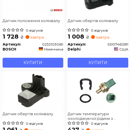
Датчик положення колінвалу
Датчик обертів колінвалу
0 відгуків
0 відгуків
1 728
1 008
₴
₴
завтра
завтра
Артикул:
0232103069
Артикул:
SS1074612B1
BOSCH
Німеччина
Delphi
США
КУПИТИ
КУПИТИ
Датчик обертів колінвалу
Датчик температури
охолоджуючої рідини з
ущільнюючим кільцем
0 відгуків
0 відгуків
1 061
427