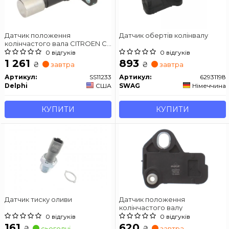
Датчик положення
Датчик обертів колінвалу
колінчастого вала CITROEN C1,
C1 II DAIHATSU CUORE VII
0 відгуків
0 відгуків
PEUGEOT 107, 108 TOYOTA
1 261
893
₴
₴
завтра
завтра
AYGO, IQ, YARIS, YARIS / VIOS
1.0/1.0LPG 06.05-
Артикул:
SS11233
Артикул:
62931198
Delphi
США
SWAG
Німеччина
КУПИТИ
КУПИТИ
Датчик тиску оливи
Датчик положення
колінчастого валу
0 відгуків
0 відгуків
161
620
₴
₴
сьогодні
завтра