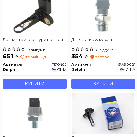
Датчик температури повітря
Датчик тиску масла
0 відгуків
0 відгуків
651
354
₴
₴
термін 2 дн.
завтра
Артикул:
TS10499
Артикул:
SW90021
Delphi
США
Delphi
США
КУПИТИ
КУПИТИ