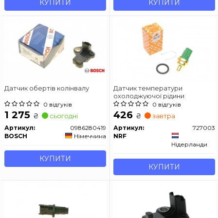
КУПИТИ
КУПИТИ
Датчик обертів колінвалу
Датчик температури
охолоджуючої рідини
0 відгуків
0 відгуків
1 275
426
₴
₴
сьогодні
завтра
Артикул:
0986280419
Артикул:
727003
BOSCH
Німеччина
NRF
Нідерланди
КУПИТИ
КУПИТИ