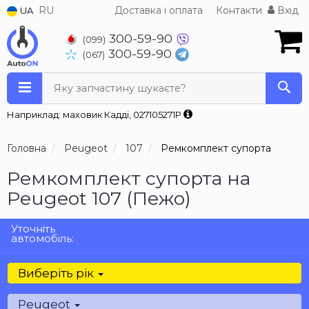
RU
Доставка і оплата
Контакти
Вхід
UA
300-59-90
(099)
300-59-90
(067)
Яку запчастину шукаєте?
Наприклад: маховик Кадді, 027105271P
Головна
Peugeot
107
Ремкомплект супорта
Ремкомплект супорта на
Peugeot 107 (Пежо)
Уточніть
автомобіль:
Виберіть рік
Peugeot