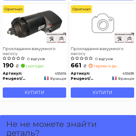
Оригінал
Оригінал
Прокладання вакуумного
Прокладання вакуумного
насосу
насосу
0 відгуків
0 відгуків
190
661
₴
₴
сьогодні
термін 4 дн.
Артикул:
455616
Артикул:
455618
Peugeot/Citroen
Франція
Peugeot/Citroen
Франція
КУПИТИ
КУПИТИ
Не не можете знайти
деталь?