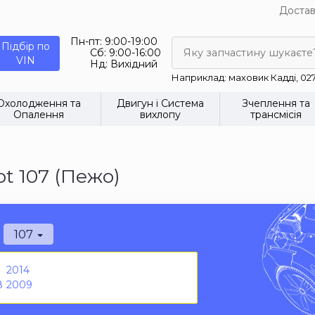
Достав
Пн-пт:
9:00-19:00
Підбір по
Сб:
9:00-16:00
Яку запчастину шукаєте
VIN
Нд:
Вихідний
Наприклад: маховик Кадді, 02
Охолодження та
Двигун і Система
Зчеплення та
Опалення
вихлопу
трансмісія
t 107 (Пежо)
107
2014
8
2009