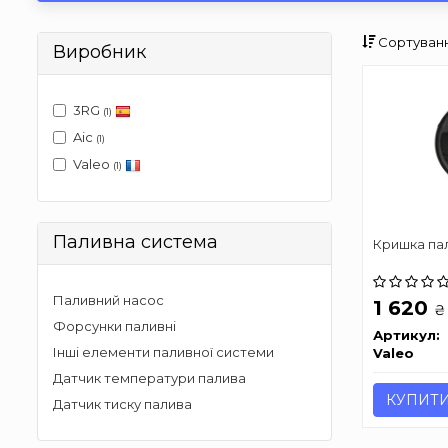
Сортуванн
Виробник
3RG
(1)
Aic
(1)
Valeo
(1)
Паливна система
Кришка па
Паливний насос
1 620
₴
Форсунки паливні
Артикул:
Інші елементи паливної системи
Valeo
Датчик температури палива
КУПИТ
Датчик тиску палива