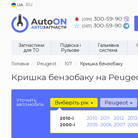
RU
UA
300-59-90
(099)
300-59-90
(067)
Запчастини
Підвіска і
Гальмівна
для ТО
Рульове
система
Головна
Peugeot
107
Кришка бензобаку
Кришка бензобаку на Peugeo
Уточніть
Виберіть рік
Peugeot
автомобіль:
2010-і
2010
2011
2012
2013
2000-і
2005
2006
2007
200