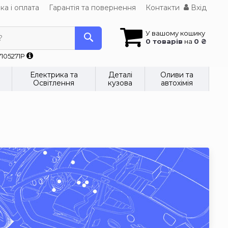
ка і оплата
Гарантія та повернення
Контакти
Вхід
У вашому кошику
?
0 товарів
на
0 ₴
7105271P
Електрика та
Деталі
Оливи та
Освітлення
кузова
автохімія