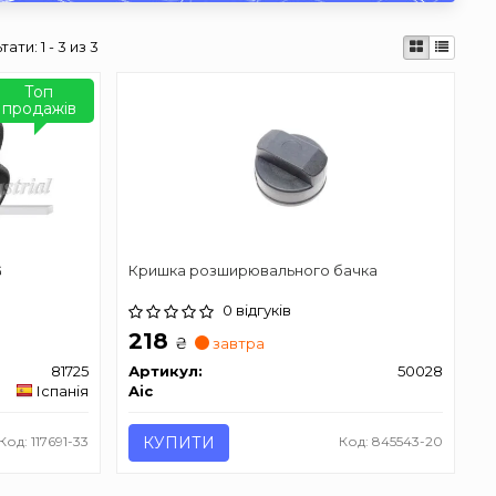
тати:
1 - 3 из 3
Топ
продажів
G
Кришка розширювального бачка
0 відгуків
218
₴
завтра
81725
Артикул:
50028
Іспанія
Aic
Код: 117691-33
КУПИТИ
Код: 845543-20