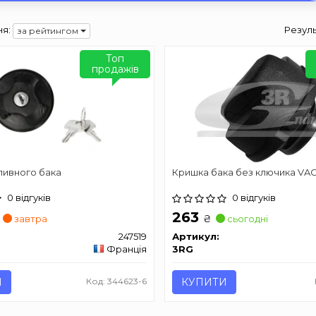
я:
Резуль
за рейтингом
Топ
продажів
ливного бака
Кришка бака без ключика VA
0 відгуків
0 відгуків
263
₴
завтра
сьогодні
247519
Артикул:
Франція
3RG
И
Код: 344623-6
КУПИТИ