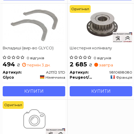
Оригінал
Вкладиші (вир-во GLYCO)
Шестерня колінвалу
0 відгуків
0 відгуків
494
2 685
₴
₴
термін 3 дн.
завтра
Артикул:
A217/2 STD
Артикул:
9810698080
Glyco
Німеччина
Peugeot/Citroen
Франція
КУПИТИ
КУПИТИ
Оригінал