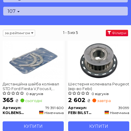
107
1 - 5 из 5
за рейтингом
Фільтри
Дистанційна шайба колінвал
Шестерня коленвала Peugeot
STD Ford Fiesta V,Focus II,
(вір-во Febi)
Fusion,C-Max 1.6TDCI 03-
0 відгуків
0 відгуків
365
2 602
₴
₴
сьогодні
завтра
Артикул:
79 391 600
Артикул:
39099
KOLBENSCHMIDT
Німеччина
FEBI BILSTEIN
Німеччина
КУПИТИ
КУПИТИ