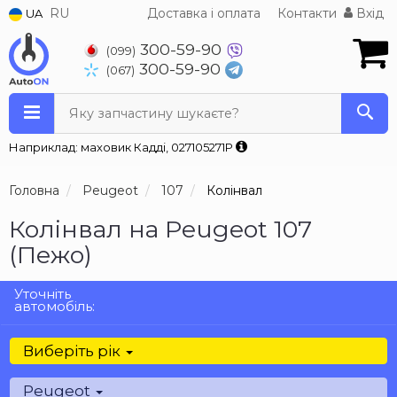
RU
Доставка і оплата
Контакти
Вхід
UA
300-59-90
(099)
300-59-90
(067)
Яку запчастину шукаєте?
Наприклад: маховик Кадді, 027105271P
Головна
Peugeot
107
Колінвал
Колінвал на Peugeot 107
(Пежо)
Уточніть
автомобіль:
Виберіть рік
Peugeot