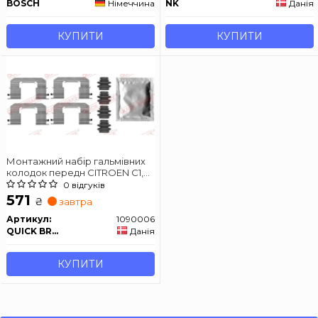
BOSCH
Німеччина
NK
Данія
КУПИТИ
КУПИТИ
Монтажний набір гальмівних
колодок передн CITROEN C1,
C1 II HYUNDAI I10 II, I10 III
0 відгуків
PEUGEOT 107, 108 TOYOTA
571
₴
завтра
AYGO 1.0-1.4D 06.05-
Артикул:
1090006
QUICK BRAKE
Данія
КУПИТИ