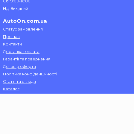
Сб: 9:00-16:00
Нд: Вихідний
AutoOn.com.ua
Статус замовлення
Про нас
Контакти
Доставка і оплата
Гарантії та повернення
Договір оферти
Політика конфіденційності
Статті та огляди
Каталог
Доставка автозапчастин здійснюється по
всій Україні:
Київ, Харків, Запоріжжя, Одеса, Дніпро, Вінниця, Львів,
Миколаїв, Херсон, Чернігів, Черкаси, Хмельницький, Луцьк,