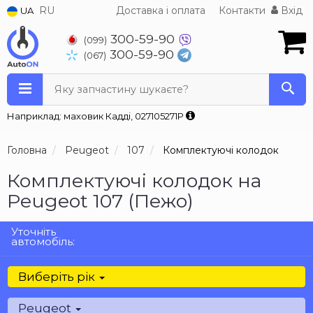
RU
Доставка і оплата
Контакти
Вхід
UA
300-59-90
(099)
300-59-90
(067)
Яку запчастину шукаєте?
Наприклад: маховик Кадді, 027105271P
Головна
Peugeot
107
Комплектуючі колодок
Комплектуючі колодок на
Peugeot 107 (Пежо)
Уточніть
автомобіль:
Виберіть рік
Peugeot