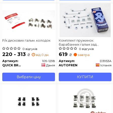
Р/к дискових гальм. колодок
Комплект пружинок
барабанних гальм зад
PEUGEOT 107/SWIFT 90-200х32
0 відгуків
0 відгуків
AUTOFREN SEINSA D3953A
220 - 313
619
₴
₴
від 0 дн.
завтра
Артикул:
109-1298
Артикул:
D3953A
QUICK BRAKE
Данія
AUTOFREN
Іспанія
Вибрати ціну
КУПИТИ