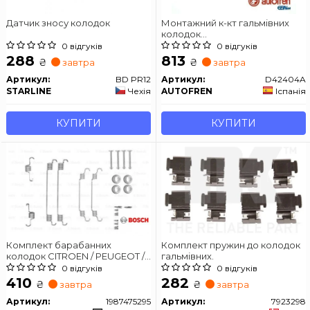
Датчик зносу колодок
Монтажний к-кт гальмівних
колодок
TRANSIT/OCTAVIA/CADDY 04-
0 відгуків
0 відгуків
AUTOFREN SEINSA D42404A
288
813
₴
₴
завтра
завтра
Артикул:
BD PR12
Артикул:
D42404A
STARLINE
Чехія
AUTOFREN
Іспанія
КУПИТИ
КУПИТИ
Комплект барабанних
Комплект пружин до колодок
колодок CITROEN / PEUGEOT /
гальмівних.
SUZUKI / TOYOTA C1 / 107/108 /
0 відгуків
0 відгуків
Swift / Aygo / Yaris
410
282
₴
₴
завтра
завтра
Артикул:
1987475295
Артикул:
7923298