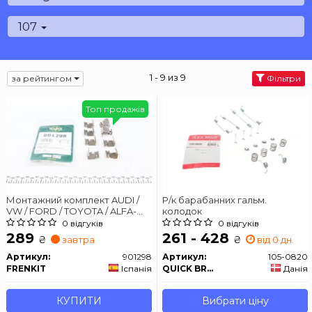
107
1 - 9 из 9
за рейтингом
Фільтри
Топ продажів
Монтажний комплект AUDI /
Р/к барабанних гальм.
VW / FORD / TOYOTA / ALFA-
колодок
ROMEO 00 -
0 відгуків
0 відгуків
289
261 - 428
₴
₴
завтра
від 0 дн.
Артикул:
901298
Артикул:
105-0820
FRENKIT
Іспанія
QUICK BRAKE
Данія
КУПИТИ
Вибрати ціну