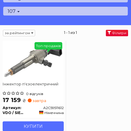
107
1 - 1 из 1
за рейтингом
Фільтри
Топ продажів
Інжектор п'єзоелектричний
0 відгуків
17 159
₴
завтра
Артикул:
A2C59511612
VDO / SIEMENS
Німеччина
КУПИТИ