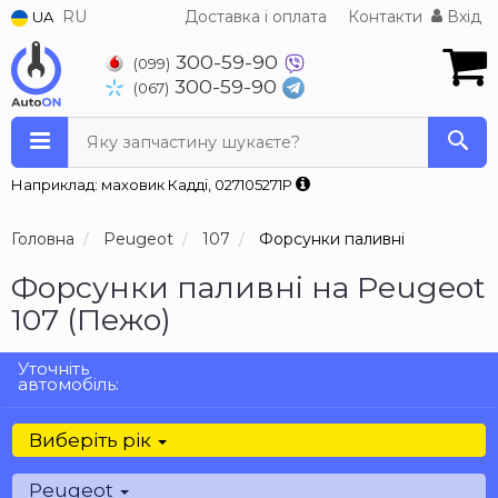
RU
Доставка і оплата
Контакти
Вхід
UA
300-59-90
(099)
300-59-90
(067)
Яку запчастину шукаєте?
Наприклад: маховик Кадді, 027105271P
Головна
Peugeot
107
Форсунки паливні
Форсунки паливні на Peugeot
107 (Пежо)
Уточніть
автомобіль:
Виберіть рік
Peugeot