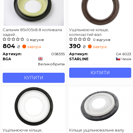
Сальник 85x105x8.8 колінвала
Ущільнююче кільце,
задній
колінчастий вал
Berlingo/Partner/Scudo/Expert
0 відгуків
0 відгуків
1.6HDi 05- BGA OS8335
804
390
₴
₴
завтра
завтра
Артикул:
OS8335
Артикул:
GA 6023
BGA
STARLINE
Чехія
Великобританія
КУПИТИ
КУПИТИ
Ущільнююче кільце,
Кільце ущільнювальне валу