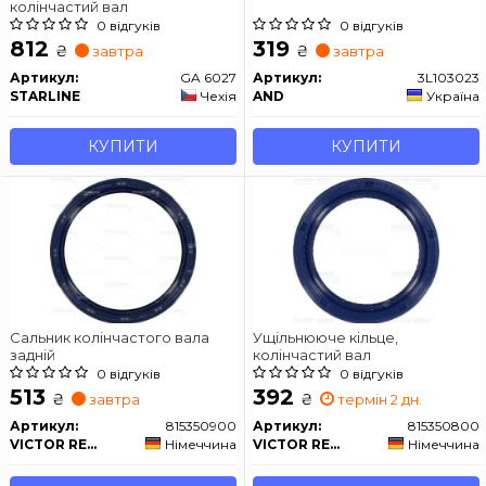
колінчастий вал
0 відгуків
0 відгуків
812
319
₴
₴
завтра
завтра
Артикул:
GA 6027
Артикул:
3L103023
STARLINE
Чехія
AND
Україна
КУПИТИ
КУПИТИ
Сальник колінчастого вала
Ущільнююче кільце,
задній
колінчастий вал
0 відгуків
0 відгуків
513
392
₴
₴
завтра
термін 2 дн.
Артикул:
815350900
Артикул:
815350800
VICTOR REINZ
Німеччина
VICTOR REINZ
Німеччина