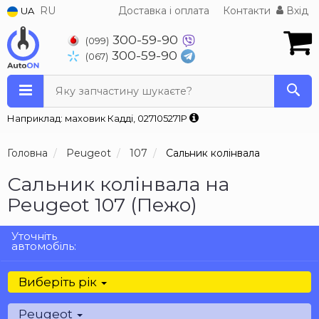
RU
Доставка і оплата
Контакти
Вхід
UA
300-59-90
(099)
300-59-90
(067)
Яку запчастину шукаєте?
Наприклад: маховик Кадді, 027105271P
Головна
Peugeot
107
Сальник колінвала
Сальник колінвала на
Peugeot 107 (Пежо)
Уточніть
автомобіль:
Виберіть рік
Peugeot