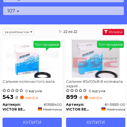
107
1 - 22 из 22
за рейтингом
Фільтри
Топ продажів
Топ продажів
Сальник колінчастого вала
Сальник 85x105x8.8 колінвала
задній
Berlingo/Partner/Scudo/Expert
0 відгуків
0 відгуків
1.6HDi 05- VICTOR REINZ 81-
543
899
₴
₴
завтра
завтра
35553-00
Артикул:
813555400
Артикул:
81-35553-00
VICTOR REINZ
Німеччина
VICTOR REINZ
Німеччина
КУПИТИ
КУПИТИ