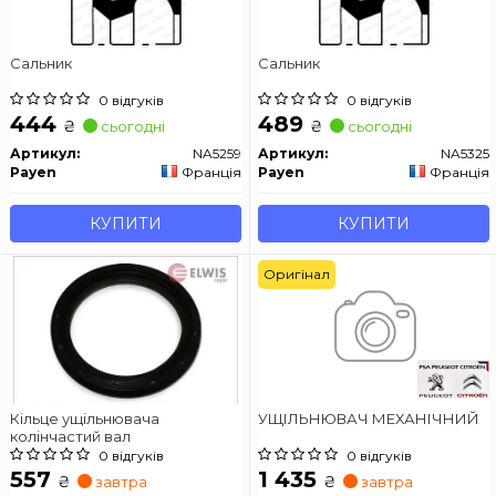
Сальник
Сальник
0 відгуків
0 відгуків
444
489
₴
₴
сьогодні
сьогодні
Артикул:
NA5259
Артикул:
NA5325
Payen
Франція
Payen
Франція
КУПИТИ
КУПИТИ
Оригінал
Кільце ущільнювача
УЩІЛЬНЮВАЧ МЕХАНІЧНИЙ
колінчастий вал
0 відгуків
0 відгуків
557
1 435
₴
₴
завтра
завтра