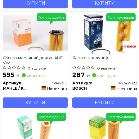
КУПИТИ
КУПИТИ
Топ продажів
Топ продажів
Фільтр масляний двигун AUDI,
Фільтр масляний
VW
0 відгуків
0 відгуків
595
287
₴
₴
сьогодні
сьогодні
Артикул:
OX420D
Артикул:
1457429122
MAHLE / KNECHT
Німеччина
BOSCH
Німеччина
КУПИТИ
КУПИТИ
Топ продажів
Топ продажів