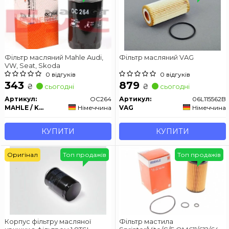
Фільтр масляний Mahle Audi,
Фільтр масляний VAG
VW, Seat, Skoda
0 відгуків
0 відгуків
343
879
₴
₴
сьогодні
сьогодні
Артикул:
OC264
Артикул:
06L115562B
MAHLE / KNECHT
Німеччина
VAG
Німеччина
КУПИТИ
КУПИТИ
Оригінал
Топ продажів
Топ продажів
Корпус фільтру масляної
Фільтр мастила