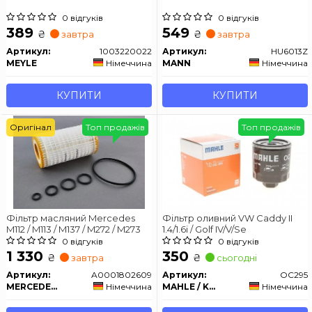
0 відгуків
0 відгуків
389
549
₴
₴
завтра
завтра
Артикул:
1003220022
Артикул:
HU6013Z
MEYLE
Німеччина
MANN
Німеччина
КУПИТИ
КУПИТИ
Оригінал
Топ продажів
Топ продажів
Фільтр масляний Mercedes
Фільтр оливний VW Caddy II
M112 / M113 / M137 / M272 / M273
1.4/1.6i / Golf IV/V/Se
0 відгуків
0 відгуків
1 330
350
₴
₴
завтра
сьогодні
Артикул:
A0001802609
Артикул:
OC295
MERCEDES-BENZ
Німеччина
MAHLE / KNECHT
Німеччина