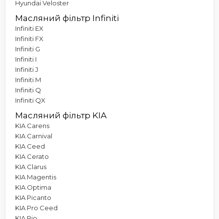
Hyundai Veloster
Масляний фільтр Infiniti
Infiniti EX
Infiniti FX
Infiniti G
Infiniti I
Infiniti J
Infiniti M
Infiniti Q
Infiniti QX
Масляний фільтр KIA
KIA Carens
KIA Carnival
KIA Ceed
KIA Cerato
KIA Clarus
KIA Magentis
KIA Optima
KIA Picanto
KIA Pro Ceed
KIA Rio