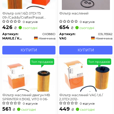
Фільтр олії 1.6/2.0TDI T5
Фільтр масляний
09-/Caddy/Crafter/Passat
10-/Golf 06-/ KNECHT OX388D
0 відгуків
0 відгуків
426
654
₴
₴
сьогодні
сьогодні
Артикул:
OX388D
Артикул:
03L115562
MAHLE / KNECHT
Німеччина
VAG
Німеччина
КУПИТИ
КУПИТИ
Топ продажів
Топ продажів
Фільтр масляний двигун MB
Фільтр масляний VAG 1,6 /
SPRINTER II (906), VITO II 06-
2,0TDI 2012-
0 відгуків
0 відгуків
561
449
₴
₴
сьогодні
сьогодні