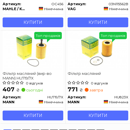
Артикул:
OC456
Артикул:
03N115562B
MAHLE / KNECHT
Німеччина
VAG
Німеччина
КУПИТИ
КУПИТИ
Топ продажів
Топ продажів
Фільтр масляний (вир-во
Фільтр масляний
MANN) HU719/7X
0 відгуків
0 відгуків
407
771
₴
₴
сьогодні
завтра
Артикул:
HU719/7X
Артикул:
HU823X
MANN
Німеччина
MANN
Німеччина
КУПИТИ
КУПИТИ