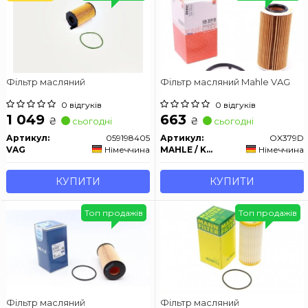
Фільтр масляний
Фільтр масляний Mahle VAG
0 відгуків
0 відгуків
1 049
663
₴
₴
сьогодні
сьогодні
Артикул:
059198405
Артикул:
OX379D
VAG
Німеччина
MAHLE / KNECHT
Німеччина
КУПИТИ
КУПИТИ
Топ продажів
Топ продажів
Фільтр масляний
Фільтр масляний