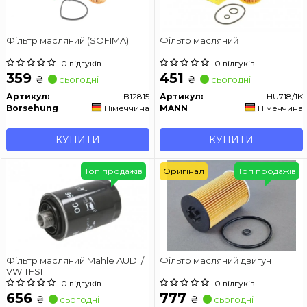
Фільтр масляний (SOFIMA)
Фільтр масляний
0 відгуків
0 відгуків
359
451
₴
₴
сьогодні
сьогодні
Артикул:
B12815
Артикул:
HU718/1K
Borsehung
Німеччина
MANN
Німеччина
КУПИТИ
КУПИТИ
Топ продажів
Оригінал
Топ продажів
Фільтр масляний Mahle AUDI /
Фільтр масляний двигун
VW TFSI
0 відгуків
0 відгуків
656
777
₴
₴
сьогодні
сьогодні