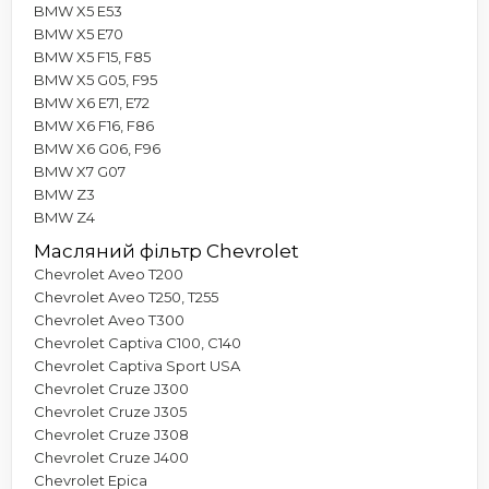
BMW X5 E53
BMW X5 E70
BMW X5 F15, F85
BMW X5 G05, F95
BMW X6 E71, E72
BMW X6 F16, F86
BMW X6 G06, F96
BMW X7 G07
BMW Z3
BMW Z4
Масляний фільтр Chevrolet
Chevrolet Aveo T200
Chevrolet Aveo T250, T255
Chevrolet Aveo T300
Chevrolet Captiva C100, C140
Chevrolet Captiva Sport USA
Chevrolet Cruze J300
Chevrolet Cruze J305
Chevrolet Cruze J308
Chevrolet Cruze J400
Chevrolet Epica