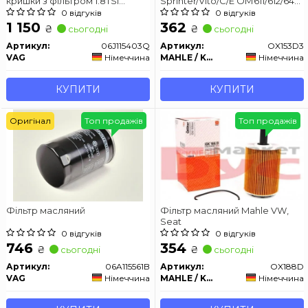
кришки з фільтром 1.8TSI
Sprinter/Vito/C/E ОМ611/612/646
(CDAA, CDAB, BZB), 2.0TSI
KNECHT OX153D3
0 відгуків
0 відгуків
(CCZA)
1 150
362
₴
₴
сьогодні
сьогодні
Артикул:
06J115403Q
Артикул:
OX153D3
VAG
Німеччина
MAHLE / KNECHT
Німеччина
КУПИТИ
КУПИТИ
Оригінал
Топ продажів
Топ продажів
Фільтр масляний
Фільтр масляний Mahle VW,
Seat
0 відгуків
0 відгуків
746
354
₴
₴
сьогодні
сьогодні
Артикул:
06A115561B
Артикул:
OX188D
VAG
Німеччина
MAHLE / KNECHT
Німеччина