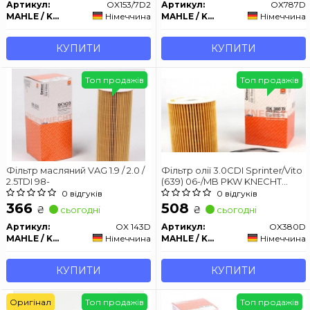
Артикул:
OX153/7D2
Артикул:
OX787D
MAHLE / KNECHT
Німеччина
MAHLE / KNECHT
Німеччина
КУПИТИ
КУПИТИ
Топ продажів
Топ продажів
Фільтр масляний VAG 1.9 / 2.0 /
Фільтр олії 3.0CDI Sprinter/Vito
2.5TDI 98-
(639) 06-/MB PKW KNECHT
OX380D
0 відгуків
0 відгуків
366
508
₴
₴
сьогодні
сьогодні
Артикул:
OX 143D
Артикул:
OX380D
MAHLE / KNECHT
Німеччина
MAHLE / KNECHT
Німеччина
КУПИТИ
КУПИТИ
Оригінал
Топ продажів
Топ продажів