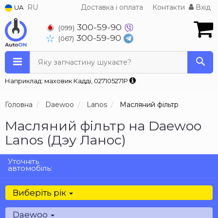
RU
Доставка і оплата
Контакти
Вхід
UA
300-59-90
(099)
300-59-90
(067)
Яку запчастину шукаєте?
Наприклад: маховик Кадді, 027105271P
Головна
Daewoo
Lanos
Масляний фільтр
Масляний фільтр на Daewoo
Lanos (Дэу Ланос)
Уточніть
автомобіль:
Виберіть рік
Daewoo