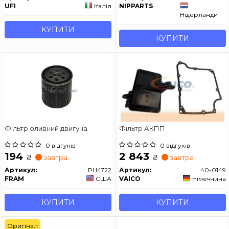
UFI
Італія
NIPPARTS
Нідерланди
КУПИТИ
КУПИТИ
Фільтр оливний двигуна
Фільтр АКПП
0 відгуків
0 відгуків
194
2 843
₴
₴
завтра
завтра
Артикул:
PH4722
Артикул:
40-0149
FRAM
США
VAICO
Німеччина
КУПИТИ
КУПИТИ
Оригінал