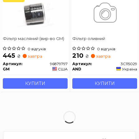
Фільтр масляний (вир-во GM)
Фільтр оливний
0 відгуків
0 відгуків
445
210
₴
₴
завтра
завтра
Артикул:
96879797
Артикул:
3C115029
GM
США
AND
Україна
КУПИТИ
КУПИТИ