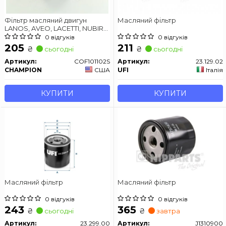
Фільтр масляний двигун
Масляний фільтр
LANOS, AVEO, LACETTI, NUBIRA,
NEXIA
0 відгуків
0 відгуків
205
211
₴
₴
сьогодні
сьогодні
Артикул:
COF101102S
Артикул:
23.129.02
CHAMPION
США
UFI
Італія
КУПИТИ
КУПИТИ
Масляний фільтр
Масляний фільтр
0 відгуків
0 відгуків
243
365
₴
₴
сьогодні
завтра
Артикул:
23.299.00
Артикул:
J1310900