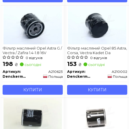
Фільтр масляний Opel Astra G /
Фільтр масляний Opel 85 Astra,
Vectra / Zafira 1.4-1.8 16V
Corsa, Vectra Kadet Da
0 відгуків
0 відгуків
198
153
₴
₴
сьогодні
сьогодні
Артикул:
A210623
Артикул:
A210002
Denckermann
Польща
Denckermann
Польща
КУПИТИ
КУПИТИ