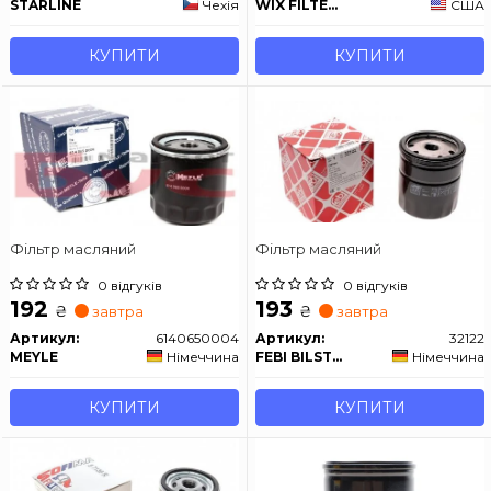
STARLINE
Чехія
WIX FILTERS
США
КУПИТИ
КУПИТИ
Фільтр масляний
Фільтр масляний
0 відгуків
0 відгуків
192
193
₴
₴
завтра
завтра
Артикул:
6140650004
Артикул:
32122
MEYLE
Німеччина
FEBI BILSTEIN
Німеччина
КУПИТИ
КУПИТИ