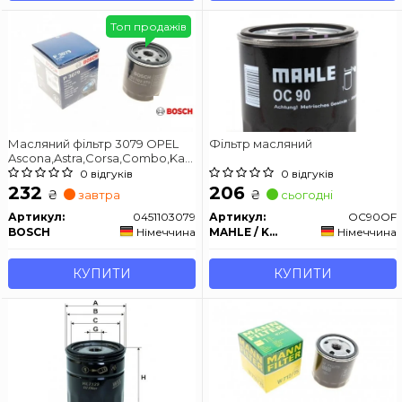
Топ продажів
Масляний фільтр 3079 OPEL
Фільтр масляний
Ascona,Astra,Corsa,Combo,Kadett,Vectra,Omega
-05
0 відгуків
0 відгуків
232
206
₴
₴
завтра
сьогодні
Артикул:
0451103079
Артикул:
OC90OF
BOSCH
Німеччина
MAHLE / KNECHT
Німеччина
КУПИТИ
КУПИТИ