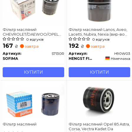
Фільтр масляний
Фільтр масляний Lanos, Aveo,
CHEVROLET/DAEWOO/OPEL
Lacetti, Nubira, Nexia (вир-во
"1,8-2,3 "91-00
Hengst) H90W03
0 відгуків
0 відгуків
167
192
₴
₴
завтра
завтра
Артикул:
S7130R
Артикул:
H90W03
SOFIMA
HENGST FILTER
Німеччина
КУПИТИ
КУПИТИ
Фільтр масляний
Фільтр масляний Opel 85 Astra,
Corsa, Vectra Kadet Da