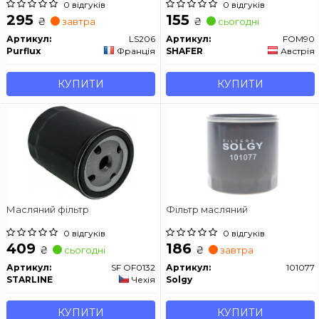
0 відгуків
0 відгуків
295
155
₴
₴
завтра
сьогодні
Артикул:
LS206
Артикул:
FOM90
Purflux
Франція
SHAFER
Австрія
КУПИТИ
КУПИТИ
Масляний фільтр
Фільтр масляний
0 відгуків
0 відгуків
409
186
₴
₴
сьогодні
завтра
Артикул:
SF OF0132
Артикул:
101077
STARLINE
Чехія
Solgy
КУПИТИ
КУПИТИ