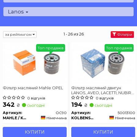
Lanos
1 - 26 из 26
за рейтингом
Фільтри
Топ продажів
Топ продажів
Фільтр масляний Mahle OPEL
Фільтр масляний двигун
LANOS, AVEO, LACETTI, NUBIRA,
NEXIA
0 відгуків
0 відгуків
342
194
₴
₴
сьогодні
сьогодні
Артикул:
OC90
Артикул:
50013100
MAHLE / KNECHT
Німеччина
KOLBENSCHMIDT
Німеччина
КУПИТИ
КУПИТИ