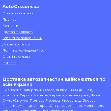
AutoOn.com.ua
Статус замовлення
Про нас
Контакти
Доставка і оплата
Гарантії та повернення
Договір оферти
Політика конфіденційності
Статті та огляди
Каталог
Доставка автозапчастин здійснюється по
всій Україні:
Київ, Харків, Запоріжжя, Одеса, Дніпро, Вінниця, Львів,
Миколаїв, Херсон, Чернігів, Черкаси, Хмельницький, Луцьк,
Суми, Житомир, Полтава, Чернівці, Кіровоград, Бровари,
Рівне, Кременчук, Ужгород, Дніпродзержинськ, Мелітополь,
Тернопіль, Бориспіль, Умань, Ірпінь, Ковель