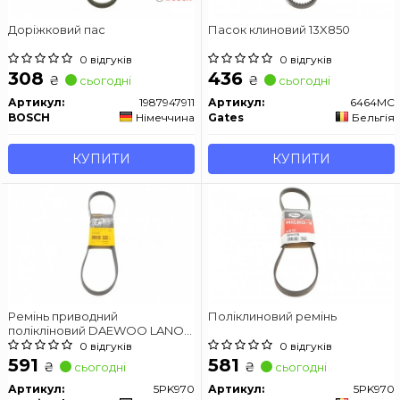
Доріжковий пас
Пасок клиновий 13X850
0 відгуків
0 відгуків
308
436
₴
₴
сьогодні
сьогодні
Артикул:
1987947911
Артикул:
6464MC
BOSCH
Німеччина
Gates
Бельгія
КУПИТИ
КУПИТИ
Ремінь приводний
Поліклиновий ремінь
полікліновий DAEWOO LANOS
седан (KLAT) 1.5
0 відгуків
0 відгуків
591
581
₴
₴
сьогодні
сьогодні
Артикул:
5PK970
Артикул:
5PK970