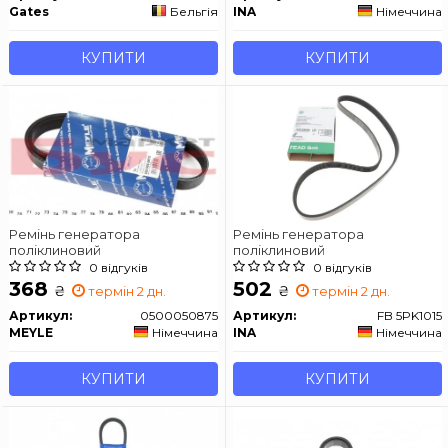
Gates
Бельгія
INA
Німеччина
КУПИТИ
КУПИТИ
Ремінь генератора
Ремінь генератора
поліклиновий
поліклиновий
0 відгуків
0 відгуків
368
502
₴
₴
термін 2 дн.
термін 2 дн.
Артикул:
0500050875
Артикул:
FB 5PK1015
MEYLE
Німеччина
INA
Німеччина
КУПИТИ
КУПИТИ