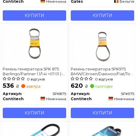
Contitech
Німеччина
Gates
Бельгія
КУПИТИ
КУПИТИ
Ремінь генератора 5PK 875
Ремінь генератора 5PK975
Berlingo/Partner 1.1/1.4i >07.01 (-
BMW/Citroen/Daewoo/Fiat/Toyo
AC) CONTITECH 5PK875
CONTITECH 5PK975
0 відгуків
0 відгуків
536
620
₴
₴
завтра
сьогодні
Артикул:
5PK875
Артикул:
5PK975
Contitech
Німеччина
Contitech
Німеччина
КУПИТИ
КУПИТИ