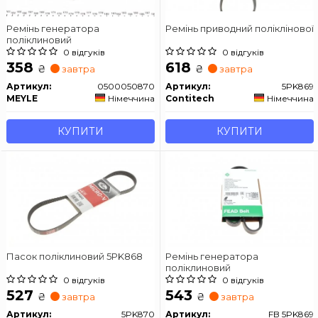
Ремінь генератора
Ремінь приводний поліклінової
поліклиновий
0 відгуків
0 відгуків
358
618
₴
₴
завтра
завтра
Артикул:
0500050870
Артикул:
5PK869
MEYLE
Німеччина
Contitech
Німеччина
КУПИТИ
КУПИТИ
Пасок поліклиновий 5PK868
Ремінь генератора
поліклиновий
0 відгуків
0 відгуків
527
543
₴
₴
завтра
завтра
Артикул:
5PK870
Артикул:
FB 5PK869