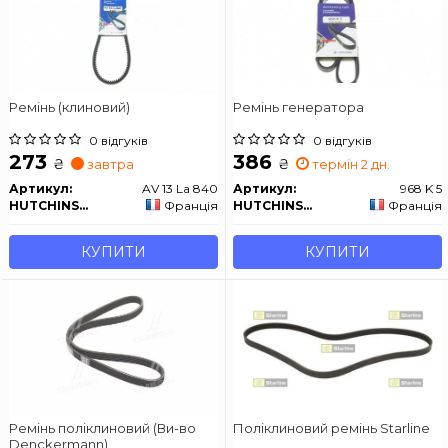
Ремінь (клиновий)
Ремінь генератора
0 відгуків
0 відгуків
273
386
₴
₴
завтра
термін 2 дн.
Артикул:
AV 13 La 840
Артикул:
968 K 5
HUTCHINSON
Франція
HUTCHINSON
Франція
КУПИТИ
КУПИТИ
Ремінь поліклиновий (Ви-во
Поліклиновий ремінь Starline
Denckermann)