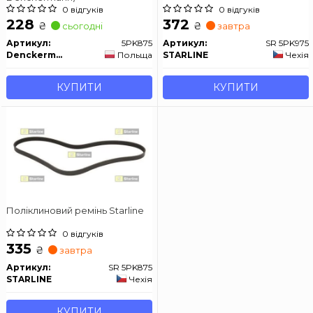
0 відгуків
0 відгуків
228
372
₴
₴
сьогодні
завтра
Артикул:
5PK875
Артикул:
SR 5PK975
Denckermann
Польща
STARLINE
Чехія
КУПИТИ
КУПИТИ
Поліклиновий ремінь Starline
0 відгуків
335
₴
завтра
Артикул:
SR 5PK875
STARLINE
Чехія
КУПИТИ