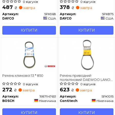
0 відгуків
0 відгуків
487
378
₴
₴
завтра
завтра
Артикул:
5PK968
Артикул:
5PK875
DAYCO
США
DAYCO
США
КУПИТИ
КУПИТИ
Ремінь клинової 13 * 850
Ремінь приводний
полікліновий DAEWOO LANOS
седан (KLAT) 1.6 16V
0 відгуків
0 відгуків
272
623
₴
₴
завтра
завтра
Артикул:
1987947651
Артикул:
5PK1015
BOSCH
Німеччина
Contitech
Німеччина
КУПИТИ
КУПИТИ