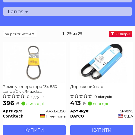
Lanos
1 - 29 из 29
за рейтингом
Фільтри
Ремінь генератора 13x 850
Доріжковий пас
Lanos/Civic/Mazda
323/Camry/Corolla -01
0 відгуків
0 відгуків
CONTITECH AVX13x850
396
413
₴
₴
сьогодні
сьогодні
Артикул:
AVX13x850
Артикул:
5PK975
Contitech
Німеччина
DAYCO
США
КУПИТИ
КУПИТИ