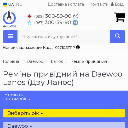
RU
Доставка і оплата
Контакти
Вхід
UA
300-59-90
(099)
300-59-90
(067)
Яку запчастину шукаєте?
Наприклад: маховик Кадді, 027105271P
Головна
Daewoo
Lanos
Ремінь привідний
Ремінь привідний на Daewoo
Lanos (Дэу Ланос)
Уточніть
автомобіль:
Виберіть рік
Daewoo