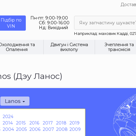
Достав
Пн-пт:
9:00-19:00
Підбір по
Сб:
9:00-16:00
Яку запчастину шукаєте
VIN
Нд:
Вихідний
Наприклад: маховик Кадді, 02
Охолодження та
Двигун і Система
Зчеплення та
Опалення
вихлопу
трансмісія
os (Дэу Ланос)
Lanos
2024
2014
2015
2016
2017
2018
2019
3
2004
2005
2006
2007
2008
2009