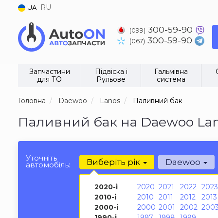
RU
UA
300-59-90
(099)
300-59-90
(067)
Запчастини
Підвіска і
Гальмівна
для ТО
Рульове
система
Головна
Daewoo
Lanos
Паливний бак
Паливний бак на Daewoo Lan
Уточніть
Виберіть рік
Daewoo
автомобіль:
2020-і
2020
2021
2022
2023
2010-і
2010
2011
2012
2013
2000-і
2000
2001
2002
200
1990-і
1997
1998
1999