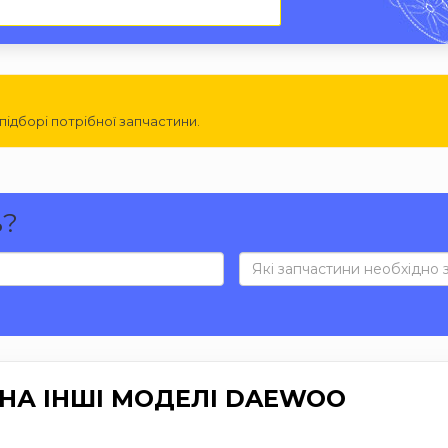
ідборі потрібної запчастини.
ь?
НА ІНШІ МОДЕЛІ DAEWOO