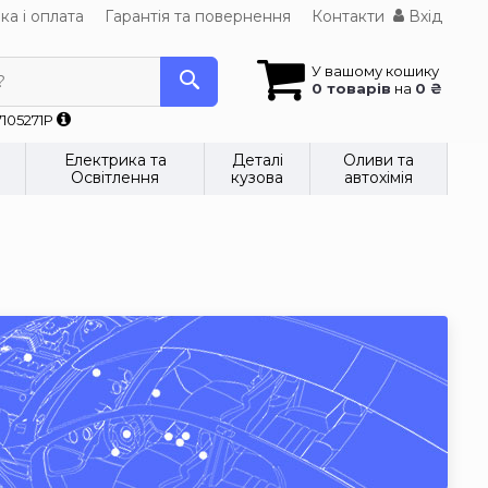
ка і оплата
Гарантія та повернення
Контакти
Вхід
У вашому кошику
?
0 товарів
на
0 ₴
7105271P
Електрика та
Деталі
Оливи та
Освітлення
кузова
автохімія