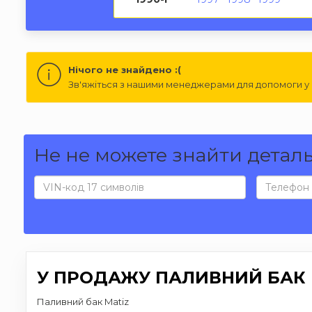
Нічого не знайдено :(
Зв'яжіться з нашими менеджерами для допомоги у п
Не не можете знайти детал
У ПРОДАЖУ ПАЛИВНИЙ БАК 
Паливний бак Matiz