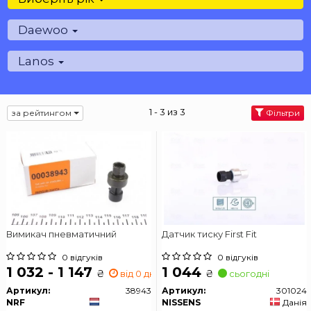
Daewoo
Lanos
1 - 3 из 3
за рейтингом
Фільтри
Вимикач пневматичний
Датчик тиску First Fit
0 відгуків
0 відгуків
1 032 - 1 147
1 044
₴
₴
від 0 дн.
сьогодні
Артикул:
38943
Артикул:
301024
NRF
NISSENS
Данія