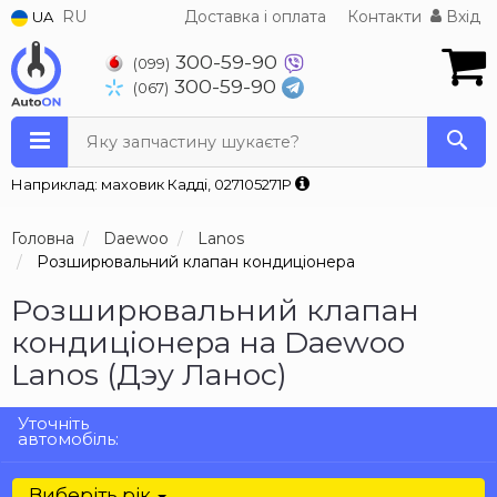
RU
Доставка і оплата
Контакти
Вхід
UA
300-59-90
(099)
300-59-90
(067)
Яку запчастину шукаєте?
Наприклад: маховик Кадді, 027105271P
Головна
Daewoo
Lanos
Розширювальний клапан кондиціонера
Розширювальний клапан
кондиціонера на Daewoo
Lanos (Дэу Ланос)
Уточніть
автомобіль:
Виберіть рік