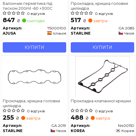
Балончик герметика під
Прокладка, кришка головки
тиском 200ml -60 +300C
циліндра
0 відгуків
0 відгуків
847
517
₴
₴
сьогодні
завтра
Артикул:
75000100
Артикул:
GA 2085
AJUSA
Іспанія
STARLINE
Чехія
КУПИТИ
КУПИТИ
Прокладка, кришка головки
Прокладка клапанної кришки
циліндра
0 відгуків
0 відгуків
255
488
₴
₴
завтра
завтра
Артикул:
GA 2019
Артикул:
N40011D
STARLINE
Чехія
KOREA
Корея