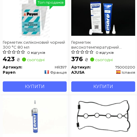
Топ продажів
Герметик силіконовий чорний
Герметик
300 °C 80 мл
високотемпературний
(чорний) 75ml -50 +300C
0 відгуків
0 відгуків
423
376
₴
₴
сьогодні
сьогодні
Артикул:
HR397
Артикул:
75000200
Payen
Франція
AJUSA
Іспанія
КУПИТИ
КУПИТИ