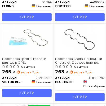
Артикул:
036164
Артикул:
440000P
ELRING
Німеччина
CORTECO
Німеччина
КУПИТИ
КУПИТИ
Прокладка кришки головки
Прокладка клапанної кришки
циліндрів OPEL
Chevrolet, Daewoo (вир-во
Blue Print)
0 відгуків
0 відгуків
265
263
₴
₴
термін 2 дн.
термін 2 дн.
Артикул:
712930300
Артикул:
ADG06702
VICTOR REINZ
Німеччина
BLUE PRINT
Великобритан
КУПИТИ
КУПИТИ