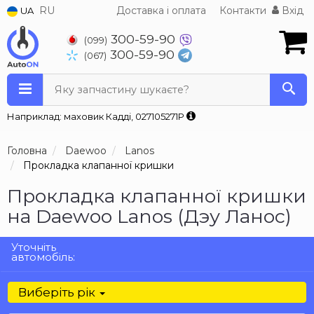
RU
Доставка і оплата
Контакти
Вхід
UA
300-59-90
(099)
300-59-90
(067)
Яку запчастину шукаєте?
Наприклад: маховик Кадді, 027105271P
Головна
Daewoo
Lanos
Прокладка клапанної кришки
Прокладка клапанної кришки
на Daewoo Lanos (Дэу Ланос)
Уточніть
автомобіль:
Виберіть рік