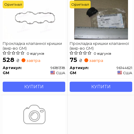
Оригінал
Оригінал
Прокладка клапанної кришки
Прокладка кришки клапанної
(вир-во GM)
(вир-во GM)
0 відгуків
0 відгуків
528
75
₴
₴
завтра
завтра
Артикул:
96181318
Артикул:
96144621
GM
США
GM
США
КУПИТИ
КУПИТИ