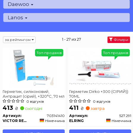
Daewoo
Lanos
1 - 27 из 27
за рейтингом
Фільтри
Топ продажів
Топ продажів
Герметик, силіконовий,
Герметик Dirko +300 (СІРИЙ))
Антрацит (сірий), +320°C, 70 мл
70ML
0 відгуків
0 відгуків
413
411
₴
₴
сьогодні
завтра
Артикул:
703141410
Артикул:
527.291
VICTOR REINZ
Німеччина
ELRING
Німеччина