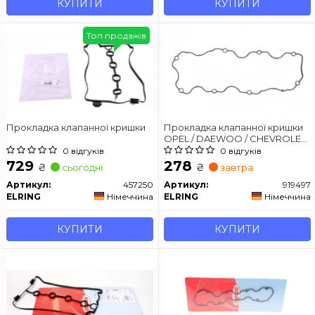
КУПИТИ
КУПИТИ
Топ продажів
Прокладка клапанної кришки
Прокладка клапанної кришки
OPEL / DAEWOO / CHEVROLET
Aveo, Lacetti, Nexia, Lanos 1,4-1,5
0 відгуків
0 відгуків
729
278
₴
₴
сьогодні
завтра
Артикул:
457250
Артикул:
919497
ELRING
Німеччина
ELRING
Німеччина
КУПИТИ
КУПИТИ