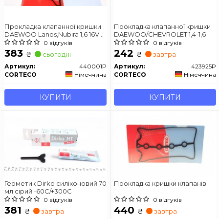
Прокладка клапанної кришки
Прокладка клапанної кришки
DAEWOO Lanos,Nubira 1,6 16V
DAEWOO/CHEVROLET 1,4-1,6
97-
0 відгуків
0 відгуків
383
242
₴
₴
сьогодні
завтра
Артикул:
440001P
Артикул:
423925P
CORTECO
Німеччина
CORTECO
Німеччина
КУПИТИ
КУПИТИ
Герметик Dirko силіконовий 70
Прокладка кришки клапанів
мл сірий -60С/+300С
0 відгуків
0 відгуків
381
440
₴
₴
завтра
завтра