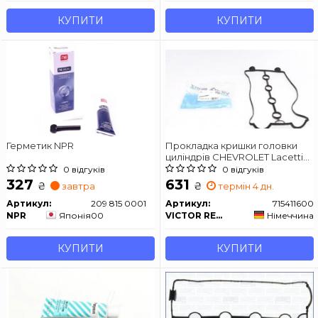
КУПИТИ
КУПИТИ
Герметик NPR
Прокладка кришки головки
циліндрів CHEVROLET Lacetti
1,6 F16D3
0 відгуків
0 відгуків
327
631
₴
₴
завтра
термін 4 дн.
Артикул:
209 815 0001
Артикул:
715411600
NPR
Японія
00
VICTOR REINZ
Німеччина
КУПИТИ
КУПИТИ