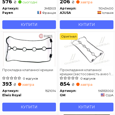
576
206
₴
₴
сьогодні
завтра
Артикул:
JM5303
Артикул:
11043400
Payen
Франція
AJUSA
Іспанія
КУПИТИ
КУПИТИ
Оригінал
Прокладка клапанної кришки
Прокладання клапанної
кришки (застосовність aveo 1.6
dohc/1.5 dohc lacetti)
0 відгуків
0 відгуків
393
854
₴
₴
завтра
завтра
Артикул:
1521014
Артикул:
96353002
Elwis Royal
GM
США
КУПИТИ
КУПИТИ