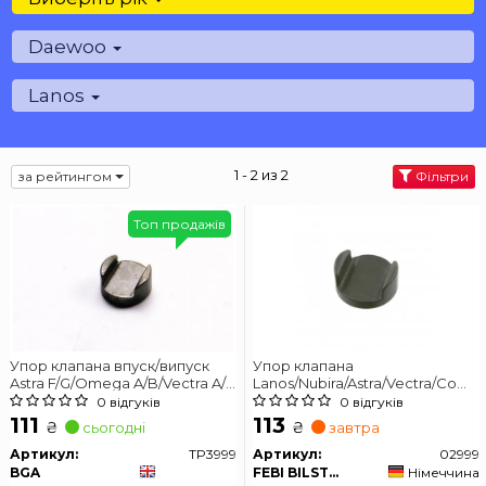
Daewoo
Lanos
1 - 2 из 2
за рейтингом
Фільтри
Топ продажів
Упор клапана впуск/випуск
Упор клапана
Astra F/G/Omega A/B/Vectra A/B
Lanos/Nubira/Astra/Vectra/Comb
BGA TP3999
97- FEBI BILSTEIN 02999
0 відгуків
0 відгуків
111
113
₴
₴
сьогодні
завтра
Артикул:
TP3999
Артикул:
02999
BGA
FEBI BILSTEIN
Німеччина