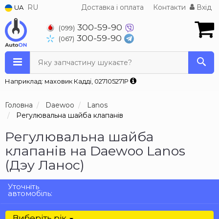
RU
Доставка і оплата
Контакти
Вхід
UA
300-59-90
(099)
300-59-90
(067)
Яку запчастину шукаєте?
Наприклад: маховик Кадді, 027105271P
Головна
Daewoo
Lanos
Регулювальна шайба клапанів
Регулювальна шайба
клапанів на Daewoo Lanos
(Дэу Ланос)
Уточніть
автомобіль:
Виберіть рік