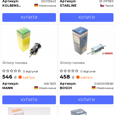
Артикул:
50013643
Артикул:
SF PF7811
KOLBENSCHMIDT
Німеччина
STARLINE
Чехія
КУПИТИ
КУПИТИ
Фільтр палива
Фільтр палива
0 відгуків
0 відгуків
546
458
₴
₴
завтра
завтра
Артикул:
WK 55/3
Артикул:
0450905969
MANN
Німеччина
BOSCH
Німеччина
КУПИТИ
КУПИТИ