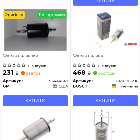
КУПИТИ
Оригінал
Топ продажів
Фільтр паливний
Фільтр палива
0 відгуків
0 відгуків
231
468
₴
₴
завтра
сьогодні
Артикул:
96444649
Артикул:
0450905316
GM
США
BOSCH
Німеччина
КУПИТИ
КУПИТИ