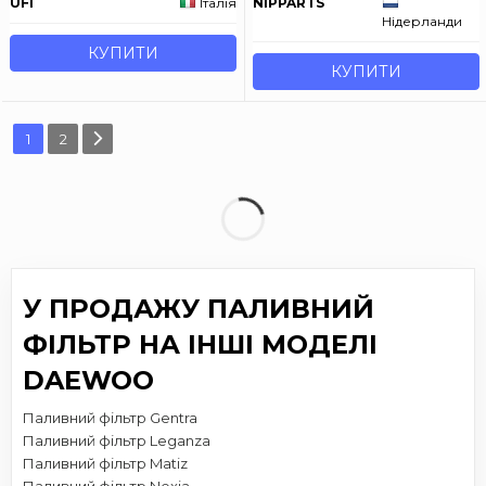
UFI
Італія
NIPPARTS
Нідерланди
КУПИТИ
КУПИТИ
1
2
У ПРОДАЖУ ПАЛИВНИЙ
ФІЛЬТР НА ІНШІ МОДЕЛІ
DAEWOO
Паливний фільтр Gentra
Паливний фільтр Leganza
Паливний фільтр Matiz
Паливний фільтр Nexia