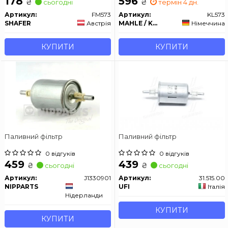
178
596
₴
₴
сьогодні
термін 4 дн.
Артикул:
FM573
Артикул:
KL573
SHAFER
Австрія
MAHLE / KNECHT
Німеччина
КУПИТИ
КУПИТИ
Паливний фільтр
Паливний фільтр
0 відгуків
0 відгуків
459
439
₴
₴
сьогодні
сьогодні
Артикул:
J1330901
Артикул:
31.515.00
NIPPARTS
UFI
Італія
Нідерланди
КУПИТИ
КУПИТИ