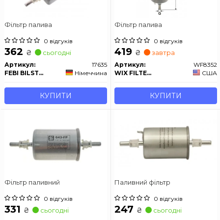
Фільтр палива
Фільтр палива
0 відгуків
0 відгуків
362
419
₴
₴
сьогодні
завтра
Артикул:
17635
Артикул:
WF8352
FEBI BILSTEIN
Німеччина
WIX FILTERS
США
КУПИТИ
КУПИТИ
Фільтр паливний
Паливний фільтр
0 відгуків
0 відгуків
331
247
₴
₴
сьогодні
сьогодні