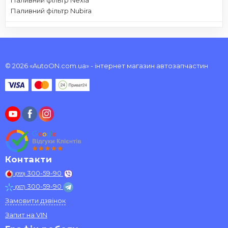
Паливний фільтр Nubira
© 2026 «AutoON.com.ua» - інтернет магазин автозапчастин
Контакти
300-59-90
(099)
300-59-90
(067)
Замовити дзвінок
Запит на VIN