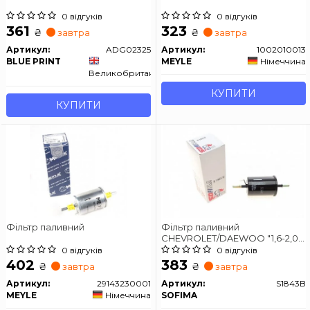
0 відгуків
0 відгуків
361
323
₴
₴
завтра
завтра
Артикул:
ADG02325
Артикул:
1002010013
BLUE PRINT
MEYLE
Німеччина
Великобританія
КУПИТИ
КУПИТИ
Фільтр паливний
Фільтр паливний
CHEVROLET/DAEWOO "1,6-2,0
"05>>
0 відгуків
0 відгуків
402
383
₴
₴
завтра
завтра
Артикул:
29143230001
Артикул:
S1843B
MEYLE
Німеччина
SOFIMA