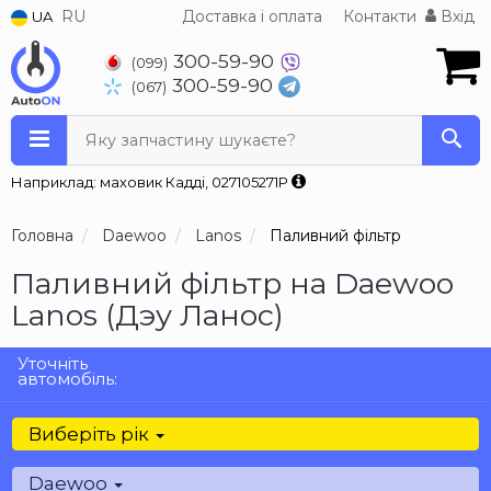
RU
Доставка і оплата
Контакти
Вхід
UA
300-59-90
(099)
300-59-90
(067)
Яку запчастину шукаєте?
Наприклад: маховик Кадді, 027105271P
Головна
Daewoo
Lanos
Паливний фільтр
Паливний фільтр на Daewoo
Lanos (Дэу Ланос)
Уточніть
автомобіль:
Виберіть рік
Daewoo