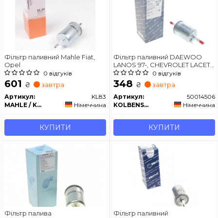
Фільтр паливний Mahle Fiat,
Фільтр паливний DAEWOO
Opel
LANOS 97-, CHEVROLET LACETTI
05- (вир-во KOLBENSCHMIDT)
0 відгуків
0 відгуків
601
348
₴
₴
завтра
завтра
Артикул:
KL83
Артикул:
50014506
MAHLE / KNECHT
Німеччина
KOLBENSCHMIDT
Німеччина
КУПИТИ
КУПИТИ
Фільтр палива
Фільтр паливний