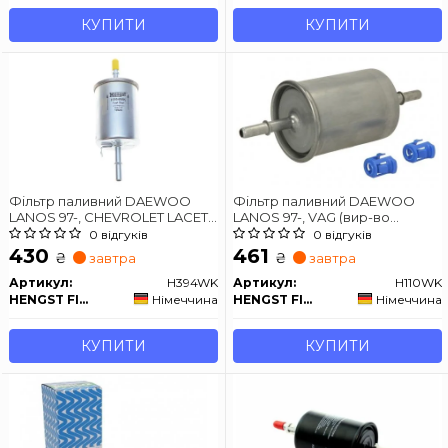
КУПИТИ
КУПИТИ
Фільтр паливний DAEWOO
Фільтр паливний DAEWOO
LANOS 97-, CHEVROLET LACETTI
LANOS 97-, VAG (вир-во
05-
Hengst)
0 відгуків
0 відгуків
430
461
₴
₴
завтра
завтра
Артикул:
H394WK
Артикул:
H110WK
HENGST FILTER
Німеччина
HENGST FILTER
Німеччина
КУПИТИ
КУПИТИ