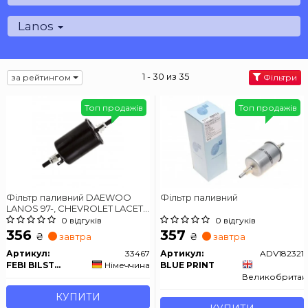
Lanos
1 - 30 из 35
за рейтингом
Фільтри
Топ продажів
Топ продажів
Фільтр паливний DAEWOO
Фільтр паливний
LANOS 97-, CHEVROLET LACETTI
05- (вир-во FEBI)
0 відгуків
0 відгуків
356
357
₴
₴
завтра
завтра
Артикул:
33467
Артикул:
ADV182321
FEBI BILSTEIN
Німеччина
BLUE PRINT
Великобритан
КУПИТИ