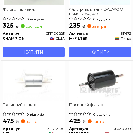
Фільтр паливний
Фільтр паливний DAEWOO
LANOS 97-, VAG
0 відгуків
0 відгуків
325
235
₴
₴
сьогодні
завтра
Артикул:
CFF100225
Артикул:
BF672
CHAMPION
США
M-FILTER
Литва
КУПИТИ
КУПИТИ
Паливний фільтр
Паливний фільтр
0 відгуків
0 відгуків
475
425
₴
₴
завтра
завтра
Артикул:
31.843.00
Артикул:
J1330908