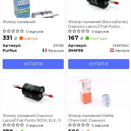
Фільтр паливний
Фільтр паливний (без кабелю)
Daewoo Lanos // Fiat Punto
90SX, ELX, O
0 відгуків
0 відгуків
331
167
₴
₴
завтра
сьогодні
Артикул:
EP163
Артикул:
FM573NC
Purflux
Франція
SHAFER
Австрія
КУПИТИ
КУПИТИ
Фільтр паливний Daewoo
Фільтр паливний Mahle
Lanos// Fiat Punto 90SX, ELX, O
Chevrolet, Daewoo
0 відгуків
0 відгуків